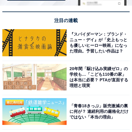
1位には、同じくSnow Manのラウールさんが輝きまし
注目の連載
た。
『スパイダーマン：ブランド・
ニュー・デイ』が「史上もっと
グループ最年少であるラウールさんは、メンバーの中で
も優しいヒーロー映画」になっ
た理由。予習したい作品は？
もスタイルの良さが群を抜く存在。190cmという長身に
加え、ウエストの細さと脚の長さが際立ちます。個人で
20年間「駆け込み実績ゼロ」の
は俳優業に加え、ファッションモデルとしても大活躍。
学校も…「こども110番の家」
モデル体型を生かしてミラノやパリコレクションのラン
は本当に必要？ PTAが直面する
理想と現実
ウェイモデルの経験もあり、2位以下に大差をつける圧
倒的な票数を獲得しました。
「青春18きっぷ」販売激減の裏
アンケート回答者からは、「圧倒的な身長と脚の長さに
に何が？ 連続利用の厳格化だけ
ではない「本当の理由」
加え、モデルのようなバランスの取れた体型で、どんな
衣装でも映える存在感があります」（50代男性／広島