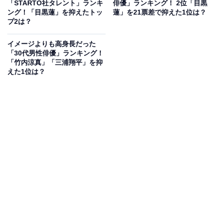
「STARTO社タレント」ランキ
俳優」ランキング！ 2位「目黒
ング！「目黒蓮」を抑えたトッ
蓮」を21票差で抑えた1位は？
アンケートでは、「185cmの高身長に加えて小さな顔、
プ2は？
そして驚異的な足の長さを誇る完璧なモデル体型。どん
イメージよりも高身長だった
な衣装も抜群の着こなしで見事に魅せ、ただ立っている
「30代男性俳優」ランキング！
だけでも映画のワンシーンのように絵になるスタイルの
「竹内涼真」「三浦翔平」を抑
えた1位は？
美しさが際立つ」（60代男性／大阪府）、「スタイルが
良いと聞いて真っ先に思い浮かんだので」（40代男性／
埼玉県）、「手足がとても長くて、スタイルが抜群にい
いと感じるから」（40代女性／愛媛県）、「モデルのよ
うに足が長くてステージ映えするから」（20代女性／福
岡県）といった声が寄せられました。
目黒蓮さんに関する商品をAmazonで見る