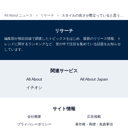
フリーライター及び編集補佐。スポーツの現場を取材する傍ら、テ
All About ニュース
リサーチ
スタイルの良さが際立っていると思う「男性アイドル」ランキング！ 2位「目黒蓮」、堂々の1位は？
レビ好きが高じて複数のエンタメメディアでも執筆。中でもお笑
い・バラエティ番組を網羅的に視聴し、エンタメ関連の情報収集源
...続きを読む
も大半がテレビから。宣伝会議「編集･ライター養成講座 総合コー
リサーチ
ス」修了。
編集部が独自目線で調査したトピックスをはじめ、最新のリリース情報、ト
レンドに関するランキングなど、世の中で注目を集めている話題をお知らせ
10位までの全ランキング結果を表
次ページ
しています。
で見る
関連サービス
All About
All About Japan
イチオシ
サイト情報
会社概要
広告掲載
プライバシーポリシー
著作権・商標・免責事項