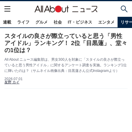
連載
ライフ
グルメ
社会
IT・ビジネス
エンタメ
リサ
スタイルの良さが際立っていると思う「男性
アイドル」ランキング！ 2位「目黒蓮」、堂々
の1位は？
All About ニュース編集部は、男女300人を対象に「スタイルの良さが際立っ
ていると思う男性アイドル」に関するアンケート調査を実施。ランキング1位
に輝いたのは？（サムネイル画像出典：目黒蓮さん公式Instagramより）
2026.07.01
友野 カイ