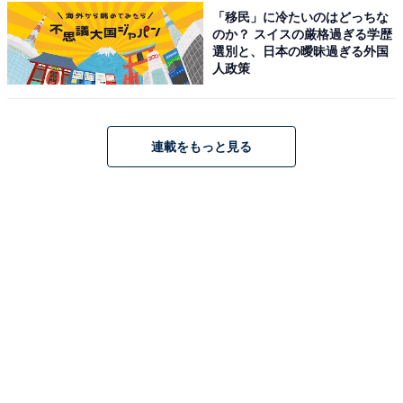
県）、「日本の男性アイドルの中でもトップクラスのス
「移民」に冷たいのはどっちな
のか？ スイスの厳格過ぎる学歴
タイルで、モデルとしても活躍しているからです」（60
選別と、日本の曖昧過ぎる外国
代男性／愛知県）、「圧倒的な顔の小ささと脚の長さ、
人政策
存在感がすごいから」（30代女性／千葉県）、「アイド
ルで1番高身長のイメージ」（20代女性／福岡県）など
のコメントが集まりました。
連載をもっと見る
ラウールさんに関する商品をAmazonで見る
※回答者からのコメントは原文ママです
この記事の執筆者：
友野 カイ