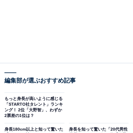
2位は、Snow Manのメンバーとして活動する目黒蓮さ
ん。
アイドル活動に加え、個人では俳優やファッションモデ
ルとしても活躍。俳優業では2026年4月公開の映画
編集部が選ぶおすすめ記事
『SAKAMOTO DAYS』で主演を務めているほか、ファ
ッション関連では世界的ブランドの「FENDI（フェンデ
もっと身長が高いように感じる
ィ）」や「BVLGARI（ブルカリ）」のアンバサダーにも
「STARTO社タレント」ランキ
ング！ 2位「大野智」、わずか
起用されています。身長は185cmと抜群のプロポーショ
2票差の1位は？
ンを誇り、小顔と長い手脚が一層スタイルの良さを際立
たせています。
身長180cm以上と知って驚いた
身長を知って驚いた「20代男性