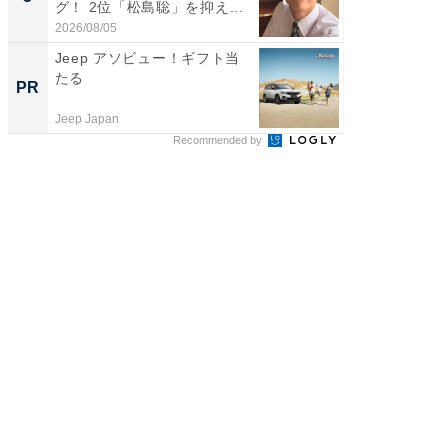
グ！ 2位「松島聡」を抑え...
グ！ 2
2026/08/05
2026/08/0
Jeep アソビュー！ギフト当
「ばぁ
たる
い！」
PR
PR
家
Jeep Japan
株式会社
Recommended by