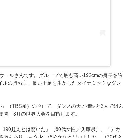
ラウールさんです。グループで最も高い192cmの身長を誇
イルの持ち主。長い手足を生かしたダイナミックなダン
さい』（TBS系）の企画で、ダンスの天才姉妹と3人で組ん
で優勝。8月の世界大会を目指します。
190超えとは驚いた」（60代女性／兵庫県）、「デカ
筋肉もあり、もう少し低めかなと思いました」（20代女