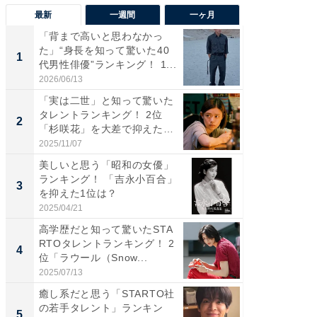
最新
一週間
一ヶ月
「背まで高いと思わなかっ
「癒し系
た」“身長を知って驚いた40
タレント
1
1
代男性俳優”ランキング！ 1...
「井ノ原
2026/06/13
2026/08/0
「実は二世」と知って驚いた
ギャップ
タレントランキング！ 2位
RTO社
2
2
「杉咲花」を大差で抑えた1
キング！
位...
2025/11/07
2026/08/0
美しいと思う「昭和の女優」
癒し系だ
ランキング！ 「吉永小百合」
の若手
3
3
を抑えた1位は？
グ！ 2
2025/04/21
2026/08/0
高学歴だと知って驚いたSTA
「ギャッ
RTOタレントランキング！ 2
RTO社
4
4
位「ラウール（Snow...
グ！ 2
2025/07/13
2026/07/3
癒し系だと思う「STARTO社
「世界で
の若手タレント」ランキン
ARTO
5
5