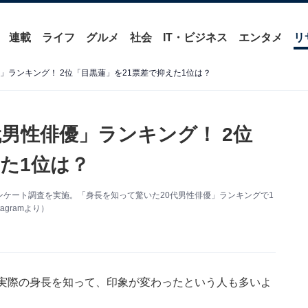
連載
ライフ
グルメ
社会
IT・ビジネス
エンタメ
リ
」ランキング！ 2位「目黒蓮」を21票差で抑えた1位は？
男性俳優」ランキング！ 2位
た1位は？
するアンケート調査を実施。「身長を知って驚いた20代男性俳優」ランキングで1
gramより）
。実際の身長を知って、印象が変わったという人も多いよ