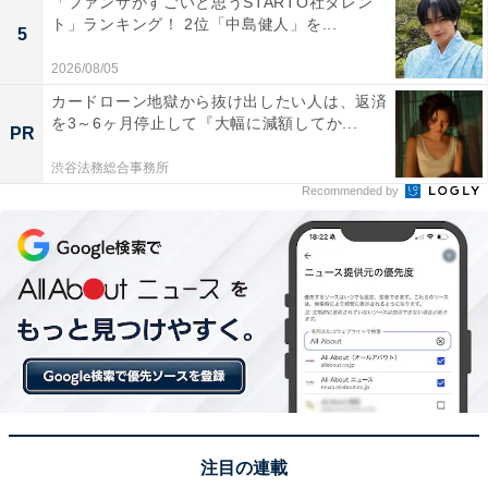
「ファンサがすごいと思うSTARTO社タレン
ト」ランキング！ 2位「中島健人」を...
5
View this post on Instagram
2026/08/05
カードローン地獄から抜け出したい人は、返済
を3～6ヶ月停止して『大幅に減額してか...
PR
渋谷法務総合事務所
Recommended by
2位にランクインしたのは、大倉忠義さんです。
SUPER EIGHTのドラマーとして活動する大倉さんは、
俳優やプロデューサーとしての顔も持つマルチな才能の
注目の連載
持ち主。2024年にはタレントの発掘や育成を目的とした