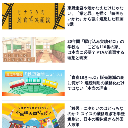
新会社「J-Pop Legacy」を設立しました。身長は180cm
東野圭吾や湊かなえだけじゃな
で、落ち着いた印象や親しみやすさからイメージしにく
い、「業と罪」を描く『映画ち
いかわ』から強く連想した映画
いファンが多いようです。
8選
回答者からは、「映画に出演しているのを見て、そんな
20年間「駆け込み実績ゼロ」の
に大きいという印象がなかった」（40代女性／静岡
学校も…「こども110番の家」
県）、「落ち着いた雰囲気や柔らかい印象が強く、そこ
は本当に必要？ PTAが直面する
理想と現実
まで高身長のイメージが先に来ないからです。実際は
180cm超えでスタイルも良く、全身で見るとしっかり高
さを感じるからです。グループで見ているとバランスに
「青春18きっぷ」販売激減の裏
に何が？ 連続利用の厳格化だけ
溶け込んでいて気づきにくく、数字を知った時にギャッ
ではない「本当の理由」
プを感じるからです」(20代女性／滋賀県)といったコメ
ントが寄せられました。
「移民」に冷たいのはどっちな
のか？ スイスの厳格過ぎる学歴
選別と、日本の曖昧過ぎる外国
人政策