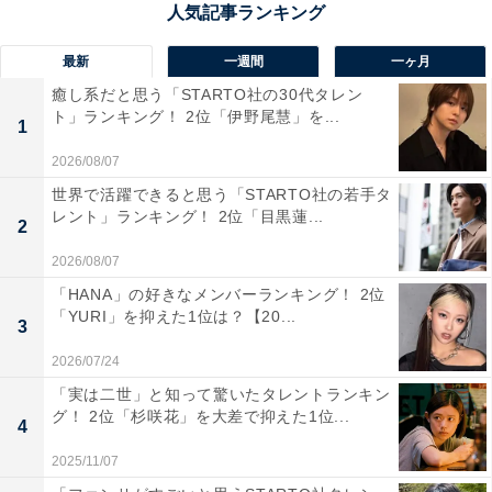
最新
一週間
一ヶ月
癒し系だと思う「STARTO社の30代タレン
ト」ランキング！ 2位「伊野尾慧」を...
1
2026/08/07
世界で活躍できると思う「STARTO社の若手タ
2位：大倉忠義（SUPER EIGHT）／180cm：73票
レント」ランキング！ 2位「目黒蓮...
2
2026/08/07
「HANA」の好きなメンバーランキング！ 2位
「YURI」を抑えた1位は？【20...
3
2026/07/24
「実は二世」と知って驚いたタレントランキン
グ！ 2位「杉咲花」を大差で抑えた1位...
4
2025/11/07