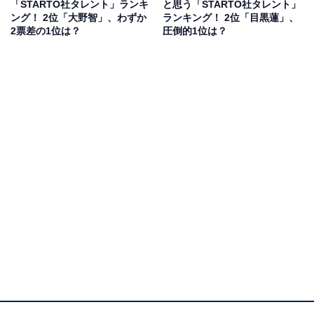
「STARTO社タレント」ランキ
と思う「STARTO社タレント」
が可愛いから180cmあるようには見えない」（30代女性
ング！ 2位「大野智」、わずか
ランキング！ 2位「目黒蓮」、
／茨城県）、「大きいとは思っていたが自分より大きい
2票差の1位は？
圧倒的1位は？
とは思わなかった」（40代男性／大阪府）などの声が集
まりました。
目黒蓮さんに関する商品をAmazonで見る