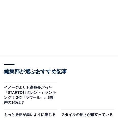
3位に入ったのは、目黒蓮さんです。
アイドルグループ・Snow Manのメンバーとして活動す
る目黒さんは、個人では多数の映画やテレビCMにも出
演。2026年4月公開の映画『SAKAMOTO DAYS』では主
編集部が選ぶおすすめ記事
演を務めています。185cmの高身長も魅力の1つで、
「FENDI」や「BVLGARI」といった世界的ファッション
イメージよりも高身長だった
ブランドのアンバサダーにも起用されています。
「STARTO社タレント」ランキ
ング！ 2位「ラウール」、6票
差の1位は？
アンケートでは、「もっと小さいかと思ってましたが意
外と大きかったんですね」（50代女性／青森県）、「顔
もっと身長が高いように感じる
スタイルの良さが際立っている