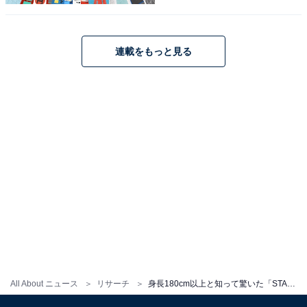
大倉忠義さんに関する商品をAmazonで見る
連載をもっと見る
All About ニュース
リサーチ
身長180cm以上と知って驚いた「STARTO社タレント」ランキング！「目黒蓮」を抑えたトップ2は？
1位：道枝駿佑（なにわ男子）／180cm：90票