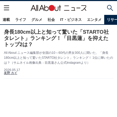
連載
ライフ
グルメ
社会
IT・ビジネス
エンタメ
リサ
身長180cm以上と知って驚いた「STARTO社
タレント」ランキング！「目黒蓮」を抑えた
トップ2は？
All About ニュース編集部が全国の10～60代の男女300人に聞いた、「身長
180cm以上と知って驚いたSTARTO社タレント」ランキング！ 1位に輝いたの
は？（サムネイル画像出典：目黒蓮さん公式Instagramより）
2026.05.17
友野 カイ