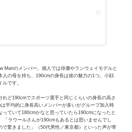
w Manのメンバー。個人では俳優やランウェイモデルと
人の母を持ち、190cmの身長は彼の魅力の1つ。小顔
イルです。
れど190cmでスポーツ選手と同じくらいの身長の高さ
anは平均的に身長高いメンバーが多いがグループ加入時
ていて180cmかなと思っていたら190cmになったと
、「ラウールさんが190cmもあるとは思いませんでし
ので驚きました」（50代男性／東京都）といった声が寄