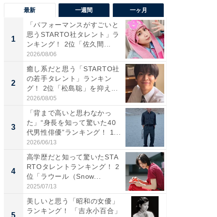
最新
一週間
一ヶ月
「パフォーマンスがすごいと
「癒し系
思うSTARTO社タレント」ラ
タレント
1
1
ンキング！ 2位「佐久間...
「井ノ原
2026/08/06
2026/08/0
癒し系だと思う「STARTO社
癒し系だ
の若手タレント」ランキン
の若手
2
2
グ！ 2位「松島聡」を抑え...
グ！ 2
2026/08/05
2026/08/0
「背まで高いと思わなかっ
ギャップ
た」“身長を知って驚いた40
RTO社
3
3
代男性俳優”ランキング！ 1...
キング！
2026/06/13
2026/08/0
高学歴だと知って驚いたSTA
「世界で
RTOタレントランキング！ 2
ARTO
4
4
位「ラウール（Snow...
グ！ 2
2025/07/13
2026/08/0
美しいと思う「昭和の女優」
身長を知
ランキング！ 「吉永小百合」
性俳優」
5
5