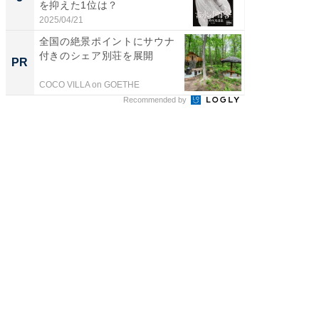
を抑えた1位は？
「鈴木
倒...
2025/04/21
2026/08/0
全国の絶景ポイントにサウナ
すべて
付きのシェア別荘を展開
るその
PR
PR
COCO VILLA on GOETHE
COCO VIL
Recommended by