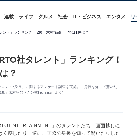
連載
ライフ
グルメ
社会
IT・ビジネス
エンタメ
リ
タレント」ランキング！ 2位「木村拓哉」、では1位は？
ARTO社タレント」ランキング！
位は？
RTO社タレント×身長」に関するアンケート調査を実施。「身長を知って驚いた
：木村拓哉さん公式Instagramより）
O ENTERTAINMENT」のタレントたち。画面越しに
きく感じたり、逆に、実際の身長を知って驚いたりした