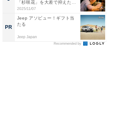
「杉咲花」を大差で抑えた1
グ！ 2
位...
2025/11/07
2026/08/0
Jeep アソビュー！ギフト当
全国の
たる
付きの
PR
PR
Jeep Japan
COCO VIL
Recommended by