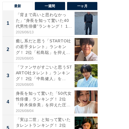
最新
一週間
一ヶ月
「背まで高いと思わなかっ
「癒し系
た」“身長を知って驚いた40
タレント
1
1
代男性俳優”ランキング！ 1...
「井ノ原
2026/06/13
2026/08/0
癒し系だと思う「STARTO社
ギャップ
の若手タレント」ランキン
RTO社
2
2
グ！ 2位「松島聡」を抑え...
キング！
2026/08/05
2026/08/0
「ファンサがすごいと思うST
癒し系だ
ARTO社タレント」ランキン
の若手
3
3
グ！ 2位「中島健人」を...
グ！ 2
2026/08/05
2026/08/0
身長を知って驚いた「50代女
「ギャッ
性俳優」ランキング！ 2位
RTO社
4
4
「鈴木保奈美」を抑えた圧
グ！ 2
倒...
2026/08/04
2026/07/3
「実は二世」と知って驚いた
「世界で
タレントランキング！ 2位
ARTO
5
5