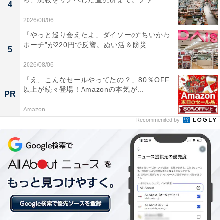
ら、廃校をリノベした直売所まで。ファー...
ート エレガンテ熱海」が今だけ特別価格に！新
4
鮮な地魚の舟盛りやアジの干物を楽しめる宿【6
2026/08/06
月25日】
「やっと巡り会えたよ」ダイソーの“ちいかわ
ポーチ”が220円で反響。ぬい活＆防災...
5
2026/08/06
「え、こんなセールやってたの？」80％OFF
以上が続々登場！Amazonの本気が...
PR
Amazon
Recommended by