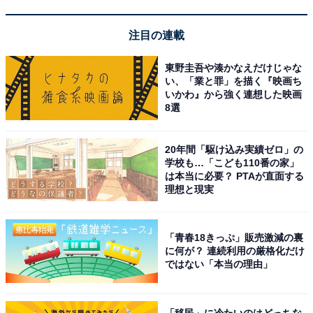
注目の連載
東野圭吾や湊かなえだけじゃな
い、「業と罪」を描く『映画ち
いかわ』から強く連想した映画
8選
20年間「駆け込み実績ゼロ」の
学校も…「こども110番の家」
は本当に必要？ PTAが直面する
理想と現実
「青春18きっぷ」販売激減の裏
に何が？ 連続利用の厳格化だけ
ではない「本当の理由」
「移民」に冷たいのはどっちな