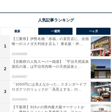
ています。家族や仲間とプライベートな空間でゆったり
くつろぎたい人や、温泉とサウナで心身を癒やしたい人
におすすめの宿です。※掲載されている情報は記事公開
時のものです。あらかじめご了承ください。 また、記事
中の宿泊プランを予約すると、売上の一部がオールアバ
最新
一週間
一ヶ月
ウトに還元されることがあります。
【三重県】伊勢名物「赤福」の直営店に、全国
唯一のコメダ大判焼き店も！ 東名阪・伊...
1
この記事の執筆者：
All About ニュース 旅行
2026/08/06
部
【京都府の人気スーパー銭湯】「宇治天然温泉
源氏の湯」は宇治市内唯一の天然温泉と...
2
全国の人気ホテルから今泊まりたい宿を厳選してご紹介。日々更新
される売れ筋ランキングや、見逃せないセール・キャンペーン情報
2026/08/07
など、お得に旅を楽しむための秘けつが満載です。さらに、ここで
...続きを読む
「1000円には見えなかった」スタンダードプ
しか読めない独自コンテンツも充実。編集部員による宿泊レビュー
ロダクツのリュックが「高見えする」の...
では、公式Webサイトだけでは分からないリアルな様子を紹介しま
3
す。
2026/08/03
こちらもおすすめ
【千葉県】918㎡の県内最大級マーケットか
【楽天トラベルセール】静岡県「ザ グラン リゾ