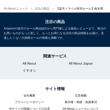
All About ニュース
注目の商品
【楽天トラベル特別セール】栃木県「Rakuten STAY VILLA 日光」が今だけ特別価格に！豊かな自然の中に佇む上質な宿泊施設【6月26日】
注目の商品
Amazonや楽天のセール商品紹介から専門家による独自レビューまで、毎日の
お買いものがもっと楽しく、もっとお得になる注目の商品情報をお届け。見
逃したくない大規模セールの情報も満載です。
関連サービス
All About
All About Japan
イチオシ
サイト情報
会社概要
広告掲載
プライバシーポリシー
著作権・商標・免責事項
当サイトの情報についての注意
All About ニュースについて