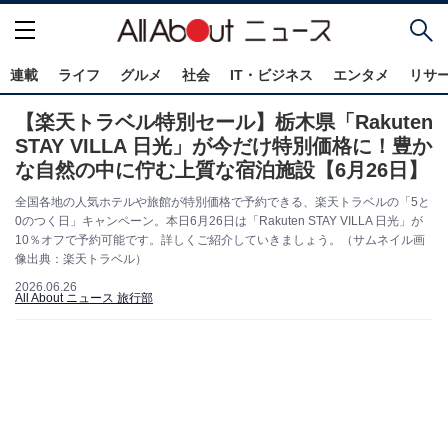
連載
ライフ
グルメ
社会
IT・ビジネス
エンタメ
リサ
【楽天トラベル特別セール】栃木県「Rakuten
STAY VILLA 日光」が今だけ特別価格に！豊か
な自然の中に佇む上質な宿泊施設【6月26日】
全国各地の人気ホテルや旅館が特別価格で予約できる、楽天トラベルの「5と
0のつく日」キャンペーン。本日6月26日は「Rakuten STAY VILLA 日光」が
10％オフで予約可能です。詳しくご紹介していきましょう。（サムネイル画
像出典：楽天トラベル）
2026.06.26
All About ニュース 旅行部