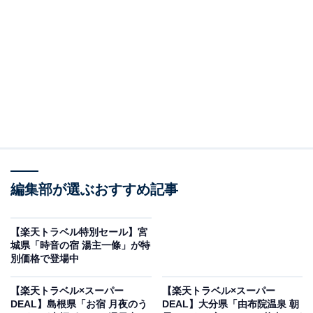
Rakuten STAY VILLA 日光（画像出典：楽天トラベル）
編集部が選ぶおすすめ記事
「Rakuten STAY VILLA 日光」は現在特別価格で宿泊可
能です。
【楽天トラベル特別セール】宮
城県「時音の宿 湯主一條」が特
別価格で登場中
【楽天トラベル×スーパー
【楽天トラベル×スーパー
DEAL】島根県「お宿 月夜のう
DEAL】大分県「由布院温泉 朝
楽天トラベルでホテルを見る