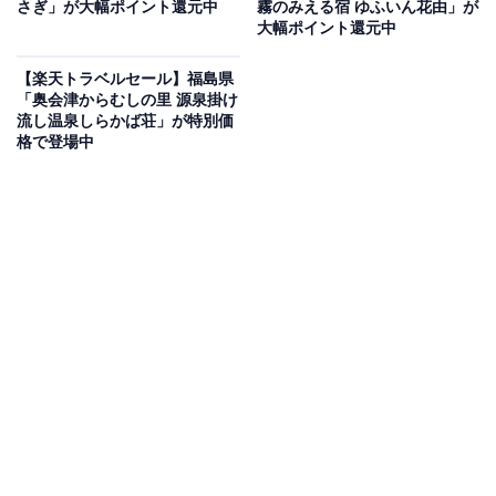
さぎ」が大幅ポイント還元中
霧のみえる宿 ゆふいん花由」が
大幅ポイント還元中
【楽天トラベルセール】福島県
「奥会津からむしの里 源泉掛け
流し温泉しらかば荘」が特別価
格で登場中
この宿泊施設のおすすめポイントは？
「Rakuten STAY VILLA 日光」は、豊かな自然の中に佇
む上質な宿泊施設。全室100㎡以上の客室は、大きな窓
から自然を望む開放的な空間です。全棟にプライベート
天然温泉やサウナ、外気浴デッキを完備しており、人目
を気にせずリフレッシュできます。とちぎ和牛や湯波な
ど、栃木県の名産を味わえる食事も魅力の一つです。
宿泊者からは「サウナ好き犬連れは絶対に行ったほうが
いいです。とにかくサウナが最高です」「部屋は広くて
綺麗、とても快適に過ごせたました」という声があがっ