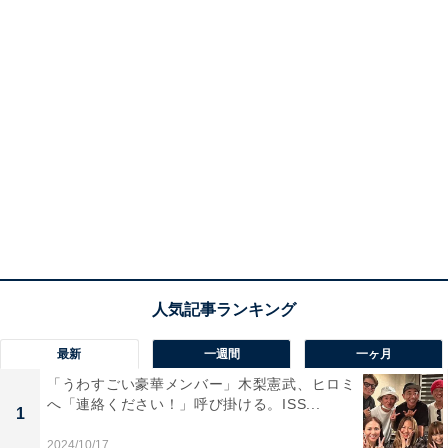
最新
一週間
一ヶ月
「うわすごい豪華メンバー」木梨憲武、ヒロミ
へ「連絡ください！」呼び掛ける。ISS...
1
2024/10/17