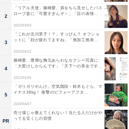
「リアル天使」篠崎愛、肩をちら見せしたバス
ローブ姿に「可愛すぎんぞ～」「目の表情...
2
2023/03/03
「これが北川景子！？」すっぴん？ オフショ
ットに「顔が疲れてますね」「無加工無表...
3
2025/04/22
篠崎愛、豊満な胸元あらわなセクシー写真に
「大変けしからんです」「天下一の美女です...
4
2022/01/05
「ガリガリやんけ」空気階段・鈴木もぐら、マ
イナス38kg！ 衝撃のビフォーアフタ...
5
2026/04/07
売り場じゃ教えてくれない！当たる人だけがや
ってる宝くじの習慣
PR