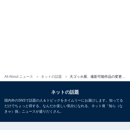
All About ニュース
ネットの話題
大ゴッホ展、撮影可能作品の変更を告知。“夜のカフェテラス”のみ「作品の展示替えはございません」
ネットの話題
国内外のSNSで話題の人＆トピックをタイムリーにお届けします。知ってる
だけでちょっと得する、なんだか楽しい気分になれる、ネット発「知ら（な
きゃ）損」ニュースが盛りだくさん。