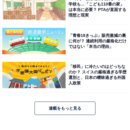
学校も…「こども110番の家」
は本当に必要？ PTAが直面する
理想と現実
「青春18きっぷ」販売激減の裏
に何が？ 連続利用の厳格化だけ
ではない「本当の理由」
「移民」に冷たいのはどっちな
のか？ スイスの厳格過ぎる学歴
選別と、日本の曖昧過ぎる外国
人政策
連載をもっと見る