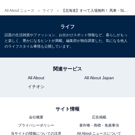
アクセス
All About ニュース
ライフ
【北海道】すべて入場無料！ 馬車・SLバス・動物えさやりまで…たっぷり体験できる札幌近郊の公園3選
所在地：北海道札幌市北区屯田8条6丁目
ライフ
バス：地下鉄南北線「麻生駅」より中央バス南花畔通線
話題の生活雑貨やファッション、お出かけスポット情報など、暮らしがもっ
「麻17」で「ジョイフルエーケー屯田店」下車 徒歩2分
と楽しく、豊かになるヒントが満載。編集部が独自調査した、気になる他人
電話番号：011-771-4211（問い合わせ先）
のライフスタイル事情も公開しています。
料金
関連サービス
入場無料・駐車場無料
All About
All About Japan
※障害者用駐車スペース・身障者対応トイレ完備
イチオシ
あわせて読みたい
【北海道】3公園すべて入場無料！ SLバス、
サイト情報
馬車体験、芸術公園も…1日楽しめる大型公
園3選
会社概要
広告掲載
プライバシーポリシー
著作権・商標・免責事項
当サイトの情報についての注意
All About ニュースについて