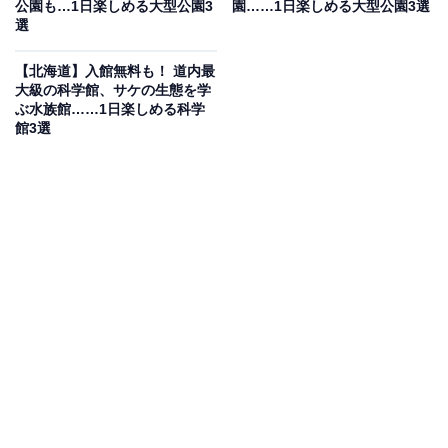
公園も…1日楽しめる大型公園3
園……1日楽しめる大型公園3選
るプログラムも充実。BBQが楽しめる炊事広場、新鮮野
選
菜が購入できるさとらんど交流館、レストランもそろ
い、1日を丸ごと過ごせます。現在は「大恐竜パークinさ
【北海道】入館無料も！ 道内最
大級の科学館、サケの生態を学
とらんど」（ダイナソーアドベンチャーツアー）も開催
ぶ水族館……1日楽しめる科学
中で、動く恐竜に出会えると大好評です。
館3選
開園時間
4月25日〜9月30日：9:00〜18:00
10月1日〜4月28日：9:00〜17:00
夏期（4/25〜11/3）：無休 / 冬期（11/4〜4/28）：月曜休
（月曜が祝日の場合は翌日）
年末年始（12/29〜1/3）休園
アクセス
所在地：北海道札幌市東区丘珠町584-2
車：札幌中心部より、創成川通（石狩街道）、環状通を