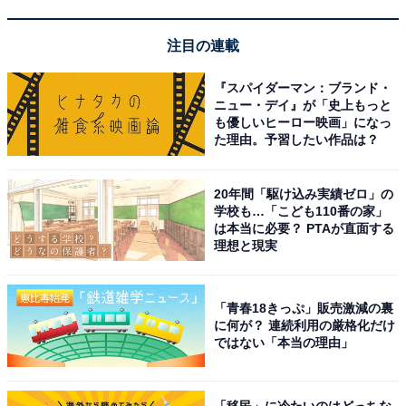
注目の連載
『スパイダーマン：ブランド・
ニュー・デイ』が「史上もっと
も優しいヒーロー映画」になっ
た理由。予習したい作品は？
20年間「駆け込み実績ゼロ」の
学校も…「こども110番の家」
は本当に必要？ PTAが直面する
理想と現実
屯田公園（画像出典：札幌市北区役所ホームページ）
北海道札幌市北区屯田にある「屯田公園」は、入場・駐
「青春18きっぷ」販売激減の裏
に何が？ 連続利用の厳格化だけ
車場ともに無料で終日開放・通年開園という、気軽に立
ではない「本当の理由」
ち寄れる地区公園です。大型コンビネーション遊具とカ
ラフルな遊具が子どもたちに人気で、乳幼児から小学生
まで幅広い年齢が楽しめます。
「移民」に冷たいのはどっちな