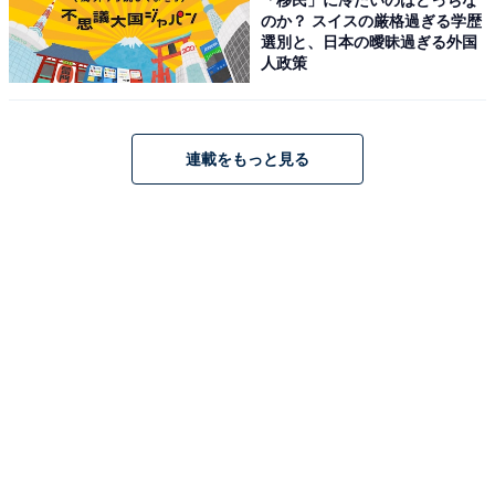
のか？ スイスの厳格過ぎる学歴
選別と、日本の曖昧過ぎる外国
公園の外周には長く平坦な道が整備されており、散歩や
人政策
ジョギングにも最適。冬季にはソリ滑りやスキーができ
る丘も登場し、雪国ならではの遊びも体験できます。
連載をもっと見る
「障害者用駐車スペース」と「身障者対応トイレ」が整
備されたバリアフリー対応の公園で、車いすをご利用の
方や障がいのある方でも安心して訪れることができま
す。近隣の「屯田西公園」や「屯田北児童会館（屯珍
館）」とあわせて巡ることで、一帯をより楽しめます。
麻生駅から中央バスで「ジョイフルエーケー屯田店」下
車・徒歩2分とアクセスも良好です。
開園時間
終日開放（24時間）・通年開園（年中無休）