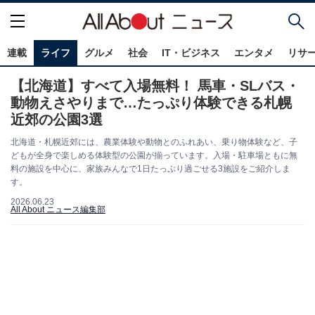
連載
ライフ
グルメ
社会
IT・ビジネス
エンタメ
リサ
【北海道】すべて入場無料！ 馬車・SLバス・
動物えさやりまで…たっぷり体験できる札幌
近郊の公園3選
北海道・札幌近郊には、農業体験や動物とのふれあい、乗り物体験など、子
どもが全身で楽しめる体験型の公園が揃っています。入場・駐車場ともに無
料の施設を中心に、家族みんなで1日たっぷり過ごせる3施設をご紹介しま
す。
2026.06.23
All About ニュース編集部