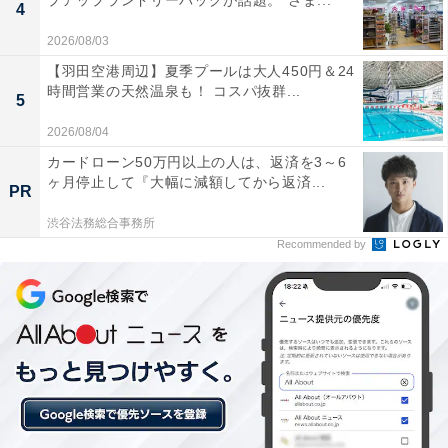
プアップランドリーバッグが話題。“さま...
4
2026/08/03
【羽田空港周辺】夏季プールは大人450円＆24
時間営業の天然温泉も！ コスパ抜群...
5
2026/08/04
カードローン50万円以上の人は、返済を3～6
ヶ月停止して『大幅に減額してから返済...
PR
渋谷法務総合事務所
Recommended by
札幌市北区「屯田公園」は入場・駐車場ともに無
料！ バリアフリー対応・24時間通年開放の使いや
すい地区公園