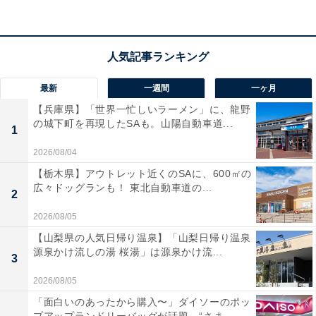
経由し、札幌当別線（伏古拓北通）を当別方面に進んで
約30分
電話番号：011-787-0223
最新
一週間
一ヶ月
料金
【兵庫県】「世界一忙しいラーメン」に、龍野
入場無料・駐車場無料（1,800台以上）
の城下町を再現したSAも。山陽自動車道...
1
乗り物（SLバス・馬車・5インチ鉄道等）・手づくり体
2026/08/04
験・収穫体験等：別途有料（詳細は公式サイトでご確認
【栃木県】アウトレット近くのSAに、600㎡の
ください）
広々ドッグランも！ 東北自動車道の...
2
あわせて読みたい
2026/08/05
【北海道】入館無料も！ 道内最大級の科学
【山梨県の人気日帰り温泉】「山梨日帰り温泉
館、サケの生態を学ぶ水族館……1日楽しめ
源泉かけ流しの湯 桜湯」は源泉かけ流...
3
る科学館3選
2026/08/05
「面白いのあったから購入〜」ダイソーのポッ