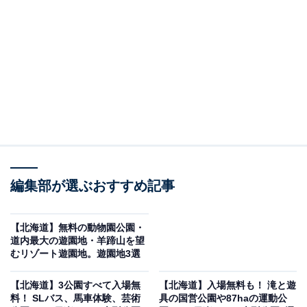
札幌市東区丘珠にある「さとらんど（サッポロさとらん
ど）」は、「人と農業・自然とのふれあい」「都市と農
業の共存」をコンセプトに整備された、札幌市の農業体
験交流施設です。入場・駐車場（第1〜第6駐車場合計
1,800台以上）ともに無料で、夏期（4月25日〜11月3
日）は無休というアクセスのしやすさも魅力です。
SLバス・5インチ鉄道・おもしろ自転車・レンタサイク
ルといった乗り物体験から、馬車・引き馬・えさやり体
験・ふわふわドーム・木製アスレチック・キッズコーナ
編集部が選ぶおすすめ記事
ーまで、子どもが1日飽きることなく楽しめる施設がず
らりとそろっています。
【北海道】無料の動物園公園・
道内最大の遊園地・羊蹄山を望
むリゾート遊園地。遊園地3選
野菜収穫体験（きゅうり・トマト等）や手づくり加工体
験（バター・ソーセージ等・有料）、丘珠縄文遺跡体験
【北海道】3公園すべて入場無
【北海道】入場無料も！ 滝と遊
学習館（火おこし・土器パズル）など、遊びながら学べ
料！ ​​​​​​​SLバス、馬車体験、芸術
具の国営公園や87haの運動公