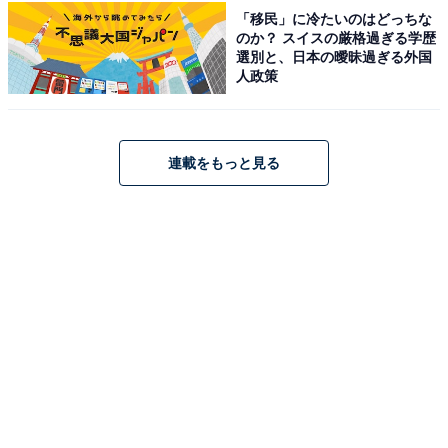
とにさまざまな表情を楽しめます。
「移民」に冷たいのはどっちな
のか？ スイスの厳格過ぎる学歴
選別と、日本の曖昧過ぎる外国
子どもたちに人気なのは「大型木製アスレチック風遊
人政策
具」と「ちびっ子ゲレンデ（芝すべり）」。春は梅や
桜、初夏は新緑とツツジ、秋には紅葉と、四季折々の自
然美も見どころのひとつです。
連載をもっと見る
この公園最大の魅力は、園内の展望台から広がるダイナ
ミックな眺めです。日本第2位の大きさかつ墳丘体積国
内第1位を誇る「応神天皇陵古墳」をはじめ、世界遺産
「百舌鳥・古市古墳群」の複数の前方後円墳をパノラマ
で一望できます。4世紀の古墳群が広がるこの地は大坂
夏の陣の古戦場でもあり、俳人・小林一茶が訪れた記録
も残る歴史の宝庫です。
入園は完全無料ですが、梅・桜の開花期（2月初旬〜4月