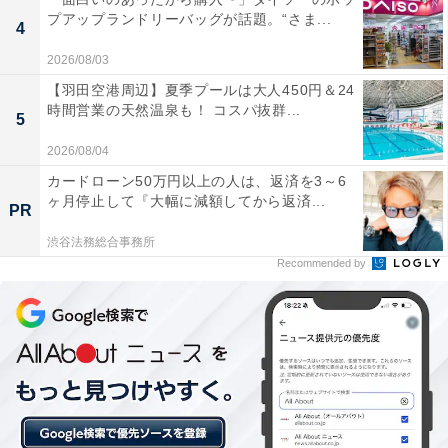
プアップランドリーバッグが話題。“さま...
4
2026/08/03
【羽田空港周辺】夏季プールは大人450円＆24
時間営業の天然温泉も！ コスパ抜群...
5
2026/08/04
カードローン50万円以上の人は、返済を3～6
ヶ月停止して『大幅に減額してから返済...
PR
渋谷法務総合事務所
Recommended by
柏原市「玉手山公園ふれあいパーク」は入園無
料！ 展望台から世界遺産・百舌鳥古市古墳群をパ
ノラマで一望