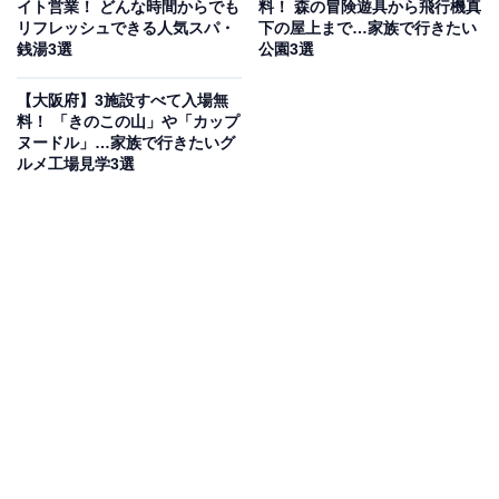
イト営業！ どんな時間からでも
料！ 森の冒険遊具から飛行機真
ペース、ランニング・サイクリングの拠点となるシャワ
リフレッシュできる人気スパ・
下の屋上まで…家族で行きたい
ールーム・更衣室完備のパークセンター、レストラン
銭湯3選
公園3選
「GARB GREEN WALK」も充実しています。入場は無
【大阪府】3施設すべて入場無
料で、南海本線「泉大津駅」から徒歩約10分とアクセス
料！ 「きのこの山」や「カップ
も便利です。
ヌードル」…家族で行きたいグ
ルメ工場見学3選
開園時間
公園：常時開放
パークセンター：9:00〜20:00 / 休館日：火曜（祝日の場
合は翌平日）、年末年始（12/29～1/3）
GARB GREEN WALK：平日11:00～22:00 / 土日祝11:00
～22:00
アクセス
所在地：大阪府泉大津市小松町1-55
電車：南海本線「泉大津駅」より徒歩約10分