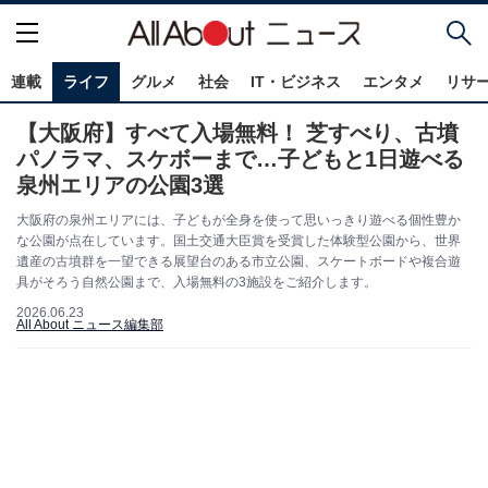
連載
ライフ
グルメ
社会
IT・ビジネス
エンタメ
リサ
【大阪府】すべて入場無料！ 芝すべり、古墳
パノラマ、スケボーまで…子どもと1日遊べる
泉州エリアの公園3選
大阪府の泉州エリアには、子どもが全身を使って思いっきり遊べる個性豊か
な公園が点在しています。国土交通大臣賞を受賞した体験型公園から、世界
遺産の古墳群を一望できる展望台のある市立公園、スケートボードや複合遊
具がそろう自然公園まで、入場無料の3施設をご紹介します。
2026.06.23
All About ニュース編集部