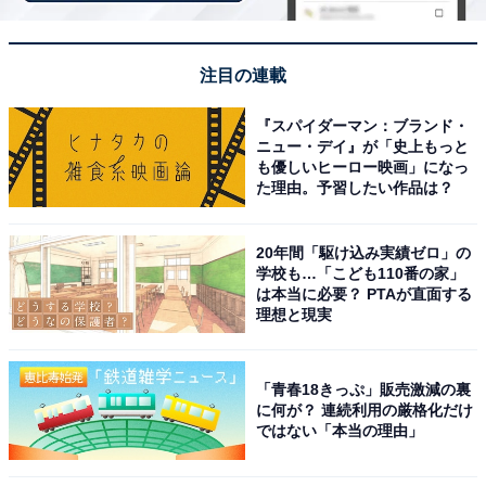
注目の連載
『スパイダーマン：ブランド・
ニュー・デイ』が「史上もっと
も優しいヒーロー映画」になっ
た理由。予習したい作品は？
20年間「駆け込み実績ゼロ」の
学校も…「こども110番の家」
冒険の広場「大型木製アスレチック風遊具」（画像出典：柏原市公式サイ
は本当に必要？ PTAが直面する
ト）
理想と現実
大阪府柏原市にある「市立玉手山公園ふれあいパーク」
は、総面積約6万8000㎡（約2万坪）の広大な自然に囲ま
「青春18きっぷ」販売激減の裏
れた市立公園です。1999年のオープン以来、メイン広
に何が？ 連続利用の厳格化だけ
ではない「本当の理由」
場・いこいの森・コミュニティ広場・歴史の丘・冒険広
場・梅林広場の6つのゾーンで構成されており、季節ご