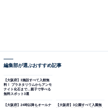
ーク）」は、2023年6月に開園した「市民が活躍する新
たな公園」をコンセプトとした体験型の都市公園です。
2024年度には「土地活用モデル大賞 国土交通大臣賞」と
「第40回都市公園等コンクール 国土交通省都市局長賞」
のW受賞を果たした注目の施設で、市民・地域・民間が
一体となってさまざまな活動を提案・実践できる場とし
て広く知られています。
広さ約3400㎡の芝生広場には、高さ5.7mを一気に駆け下
りる「芝すべり」、ぬかるんだ土のリング状コースで泥
編集部が選ぶおすすめ記事
遊びが体験できる「どろんこリング」、せせらぎや噴水
など1日中楽しめる水遊びエリアがそろっており、子ど
【大阪府】3施設すべて入館無
もたちが思いっきり体を動かせます。
料！ プラネタリウムからアンモ
ナイト化石まで…親子で学べる
無料スポット3選
半屋外広場は雨天時も多様な活動が可能。市民ガーデン
で育てた野菜を使ったキッチン付きのワークショップス
【大阪府】24時以降もオールナ
【大阪府】3公園すべて入園無