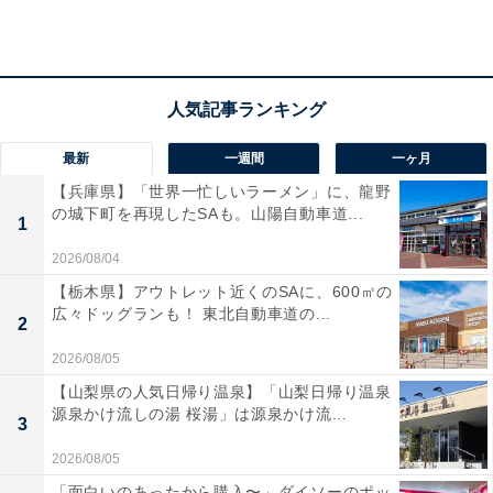
電話番号：0725-99-8550
料金
入場無料
駐車場：入庫から30分は無料 / 最大料金600円
最新
一週間
一ヶ月
※30分100円（8:00〜20:00）/ 1時間100円（20:00〜
【兵庫県】「世界一忙しいラーメン」に、龍野
の城下町を再現したSAも。山陽自動車道...
8:00）・137台
1
※24時間を超える継続利用は別算定
2026/08/04
【栃木県】アウトレット近くのSAに、600㎡の
あわせて読みたい
広々ドッグランも！ 東北自動車道の...
2
【大阪府】3公園すべて入園・入場無料！ “新
幹線スポット”から人気の芝すべりまで…1日
2026/08/05
遊べる公園3選
【山梨県の人気日帰り温泉】「山梨日帰り温泉
源泉かけ流しの湯 桜湯」は源泉かけ流...
3
2026/08/05
「面白いのあったから購入〜」ダイソーのポッ