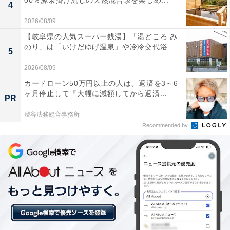
00％源泉掛け流しの天然混合泉を楽しめ...
4
2026/08/09
「大泉緑地」は入園無料！ 約200種32万本の樹木
【岐阜県の人気スーパー銭湯】「湯どころ み
が茂るBMXコース・無料BBQエリアも充実の堺市
のり」は「いけだゆげ温泉」や冷冷交代浴...
5
の広域公園
2026/08/09
カードローン50万円以上の人は、返済を3～6
ヶ月停止して『大幅に減額してから返済...
PR
渋谷法務総合事務所
Recommended by