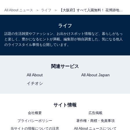
グ！ 2位は「滝畑四十八滝」、1位は？
【2025年調査】
All About ニュース
ライフ
【大阪府】すべて入園無料！ 花博跡地の大型公園、無料BBQ、青空ヨガ。休日に行きたい公園3選
ライフ
話題の生活雑貨やファッション、お出かけスポット情報など、暮らしがもっ
と楽しく、豊かになるヒントが満載。編集部が独自調査した、気になる他人
のライフスタイル事情も公開しています。
関連サービス
All About
All About Japan
イチオシ
サイト情報
会社概要
広告掲載
「永楽ゆめの森公園」は入園無料！ 青空ヨガ・ス
プライバシーポリシー
著作権・商標・免責事項
ケートボード・珍しい遊具が楽しめる熊取町の自
当サイトの情報についての注意
All About ニュースについて