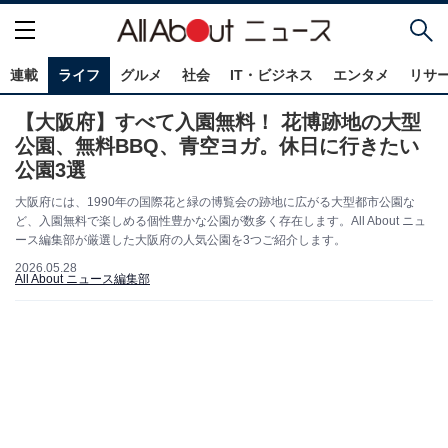
連載
ライフ
グルメ
社会
IT・ビジネス
エンタメ
リサ
【大阪府】すべて入園無料！ 花博跡地の大型
公園、無料BBQ、青空ヨガ。休日に行きたい
公園3選
大阪府には、1990年の国際花と緑の博覧会の跡地に広がる大型都市公園な
ど、入園無料で楽しめる個性豊かな公園が数多く存在します。All About ニュ
ース編集部が厳選した大阪府の人気公園を3つご紹介します。
2026.05.28
All About ニュース編集部