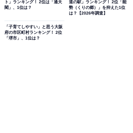
ト」ランキング！ 2位は「通天
道の駅」ランキング！ 2位「能
実。地下鉄「鶴見緑地駅」直結という好アクセスに加
閣」、1位は？
勢（くりの郷）」を抑えた1位
え、温泉施設「鶴見緑地湯元 水春」も隣接しているた
は？【2026年調査】
め、公園散策後に温泉でリフレッシュするコースも人気
「子育てしやすい」と思う大阪
です。入園料は完全無料です。
府の市区町村ランキング！ 2位
「堺市」、1位は？
開園時間
常時開放（各施設は利用時間あり）
アクセス
所在地：大阪市鶴見区緑地公園2-163
電車：大阪メトロ長堀鶴見緑地線「鶴見緑地駅」より徒
歩すぐ
料金
入園無料（咲くやこの花館・プール・各スポーツ施設な