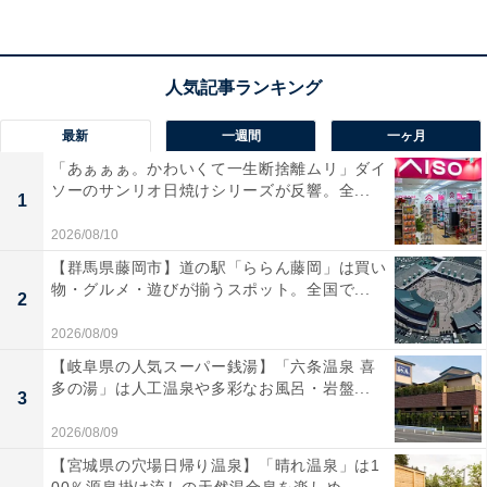
ど一部有料）
あわせて読みたい
「夏に行きたい大阪府の避暑観光地」ランキ
ング！ 2位「箕面の滝」を抑えた1位は？
最新
一週間
一ヶ月
【2025年調査】
「あぁぁぁ。かわいくて一生断捨離ムリ」ダイ
ソーのサンリオ日焼けシリーズが反響。全...
1
2026/08/10
【群馬県藤岡市】道の駅「ららん藤岡」は買い
物・グルメ・遊びが揃うスポット。全国で...
2
2026/08/09
【岐阜県の人気スーパー銭湯】「六条温泉 喜
多の湯」は人工温泉や多彩なお風呂・岩盤...
3
2026/08/09
【宮城県の穴場日帰り温泉】「晴れ温泉」は1