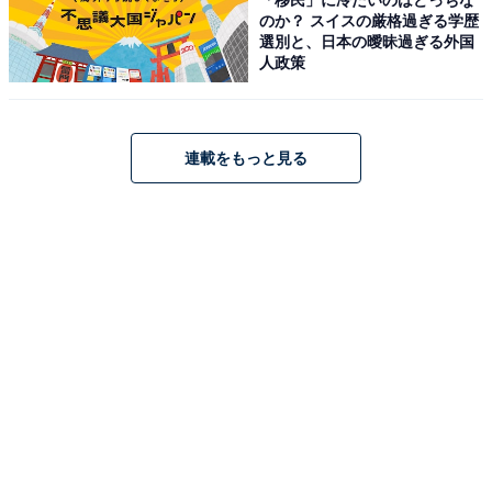
も利用可能。入園料・無料BBQエリアともに無料です。
のか？ スイスの厳格過ぎる学歴
選別と、日本の曖昧過ぎる外国
開園時間
人政策
常時開放（各施設は利用時間あり）
連載をもっと見る
アクセス
所在地：大阪府堺市北区金岡町128
電車：大阪メトロ御堂筋線「新金岡駅」より徒歩約18分
電話番号：072-259-0316（管理事務所）
料金
入園無料（無料BBQエリアも無料 / テニスコート・スポ
ーツ施設などは有料）
あわせて読みたい
夏に行きたい「大阪府の穴場秘境」ランキン