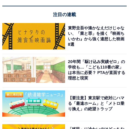
注目の連載
大泉緑地の大きなすべり台
堺市北区に位置する「大泉緑地」は、大阪府が管理する
東野圭吾や湊かなえだけじゃな
い、「業と罪」を描く『映画ち
広域公園です。約200種・32万本もの樹木が植えられた
いかわ』から強く連想した映画
広大な森が公園の核となっており、林内を歩くだけで森
8選
林浴が楽しめます。子どもに人気の「サイクルどろんこ
広場」は山あり谷ありのBMX競技専用モトクロスコース
20年間「駆け込み実績ゼロ」の
で、本格的なオフロード走行が体験できます。
学校も…「こども110番の家」
は本当に必要？ PTAが直面する
理想と現実
予約なしで気軽に利用できる「無料バーベキューエリ
ア」が園内に3カ所設置されているのも大きな魅力。手
【要注意】東京駅で絶対にハマ
ぶらBBQを楽しめる「Good BBQ 大泉緑地」（有料）も
る「最遠ホーム」と「メトロ乗
隣接しています。テニスコート・野球場・スケート広場
り換え」の絶望トラップ
などスポーツ施設も充実しており、花と緑の相談所では
植物に関する質問も受け付けています。レンタサイクル
「移民」に冷たいのはどっちな