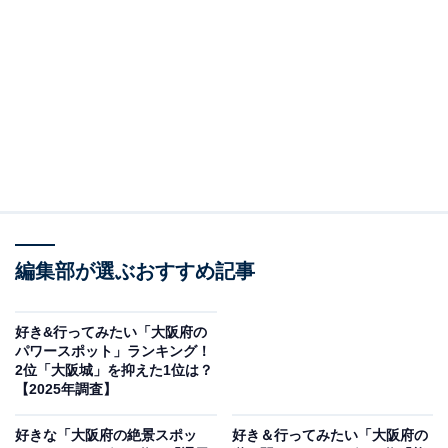
花博記念公園鶴見緑地
大阪市鶴見区に位置する「花博記念公園鶴見緑地」は、
1990年に開催された国際花と緑の博覧会（花の万博）の
会場跡地に整備された約122haの大型都市公園です。
四季折々の花と緑が楽しめる広大な敷地内に、世界のさ
まざまな植物が集まる咲くやこの花館（有料）、乗馬
苑、3カ所のBBQ場（機材・食材のレンタルあり）、キ
編集部が選ぶおすすめ記事
ャンプ場、パークゴルフ場、プール（有料）など多彩な
施設がそろっています。
好き&行ってみたい「大阪府の
パワースポット」ランキング！
2位「大阪城」を抑えた1位は？
大池では春はチューリップ、秋はコスモス、冬は渡り鳥
【2025年調査】
と、訪れるたびに異なる自然の表情が楽しめます。大道
好きな「大阪府の絶景スポッ
好き＆行ってみたい「大阪府の
芸パフォーマンスやマルシェなど週末のイベントも充