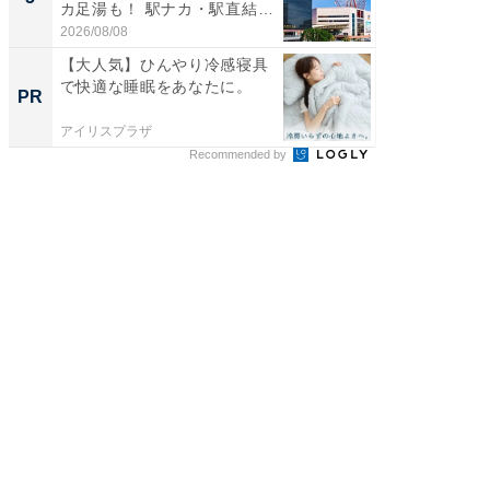
カ足湯も！ 駅ナカ・駅直結
層水風
ス...
帰...
2026/08/08
2026/08/0
【大人気】ひんやり冷感寝具
【大人
で快適な睡眠をあなたに。
で快適
PR
PR
アイリスプラザ
アイリス
Recommended by