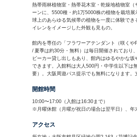
熱帯雨林植物室・熱帯花木室・乾燥地植物室（
ーンに、5500種・約1万5000株の植物を栽
球上のあらゆる気候帯の植物を一度に体験できる
イレンをイメージした外観も見もの。
館内を専任の「フラワーアテンダント（咲くやF
/ 夏季は約30分・無料）は毎日開催されてお
ビーカー貸し出しもあり、館内はゆるやかな坂
できます。入館料は大人500円・中学生以下は
要）。大阪周遊パス提示でも無料になります。支
開館時間
10:00〜17:00（入館は16:30まで）
※月曜休館（月曜が祝日の場合は翌平日）、年末年始
アクセス
所在地：大阪市鶴見区緑地公園2-163（花博記