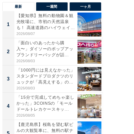
最新
一週間
一ヶ月
【愛知県】無料の動物園＆観
【兵庫
光牧場に、市初の天然温泉
ーメン
1
1
も！ 高速道路のハイウェイオ
再現した
ア...
道...
2026/08/07
2026/08/0
「面白いのあったから購
【三重
入〜」ダイソーのポップアッ
の直営
2
2
プランドリーバッグが話
ダ大判焼
題。“さま...
伊...
2026/08/03
2026/08/0
「1000円には見えなかった」
【千葉県
スタンダードプロダクツのリ
級マー
3
3
ュックが「高見えする」の...
ノベし
ー...
2026/08/03
2026/08/0
「15分で完成してめちゃ楽し
「100
かった」3COINSの「モール
スタン
4
4
ドールトレカケースキッ...
ュックが
2026/08/05
2026/08/0
【鹿児島県】桜島を望む駅ビ
立山連
ルの大観覧車に、無料の駅ナ
風呂に、
5
5