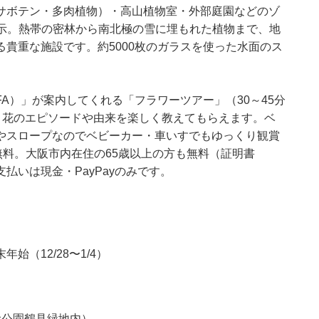
サボテン・多肉植物）・高山植物室・外部庭園などのゾ
培展示。熱帯の密林から南北極の雪に埋もれた植物まで、地
貴重な施設です。約5000枚のガラスを使った水面のス
A）」が案内してくれる「フラワーツアー」（30～45分
り、花のエピソードや由来を楽しく教えてもらえます。ベ
やスロープなのでベビーカー・車いすでもゆっくり観賞
無料。大阪市内在住の65歳以上の方も無料（証明書
払いは現金・PayPayのみです。
（12/28〜1/4）
念公園鶴見緑地内）