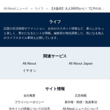
地下1階では実際の難波宮跡を見学できる「遺跡探訪」
All About ニュース
ライフ
【大阪府】大人300円から！ “江戸の大坂”や恐竜…昔にタイムスリップできるミュージアム3選
も楽しめます（無料）。常設展の観覧料は大人600円・
高校大学生400円・中学生以下無料とリーズナブルで
ライフ
す。
話題の生活雑貨やファッション、お出かけスポット情報など、暮らしがもっ
と楽しく、豊かになるヒントが満載。編集部が独自調査した、気になる他人
のライフスタイル事情も公開しています。
開館時間
9:30〜17:00（入館は16:30まで）
※火曜休館（祝日の場合は翌日）、年末年始（12/28〜
関連サービス
1/4）
All About
All About Japan
イチオシ
アクセス
所在地：大阪市中央区大手前4丁目1-32
サイト情報
電車：大阪メトロ谷町線・中央線「谷町四丁目駅」2
会社概要
広告掲載
番・9番出口すぐ / 大阪シティバス「馬場町」停前
プライバシーポリシー
著作権・商標・免責事項
電話番号：06-6946-5728
当サイトの情報についての注意
All About ニュースについて