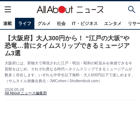
連載
ライフ
グルメ
社会
IT・ビジネス
エンタメ
リサ
【大阪府】大人300円から！ “江戸の大坂”や
恐竜…昔にタイムスリップできるミュージア
ム3選
大阪府には、実物大で再現された江戸・明治・昭和の町並みを体感できる今
昔館をはじめ、それぞれ異なる時代へタイムスリップできるミュージアムが
数多く存在します。いずれも中学生以下無料・大人600円以下で楽しめます。
（サムネイル画像出典元：JWCohen / Shutterstock.com）
2026.05.28
All About ニュース編集部