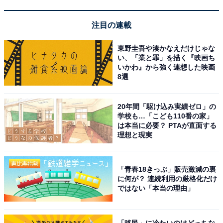
「大阪歴史博物館」は中学生以下無料！ 大阪の古
代から近代までをたどれる
注目の連載
東野圭吾や湊かなえだけじゃな
い、「業と罪」を描く『映画ち
いかわ』から強く連想した映画
8選
20年間「駆け込み実績ゼロ」の
学校も…「こども110番の家」
は本当に必要？ PTAが直面する
理想と現実
「青春18きっぷ」販売激減の裏
に何が？ 連続利用の厳格化だけ
ではない「本当の理由」
大阪歴史博物館（出典元：JWCohen / Shutterstock.com）
「移民」に冷たいのはどっちな