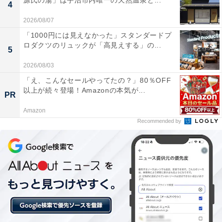
源氏の湯」は宇治市内唯一の天然温泉と...
4
あわせて読みたい
2026/08/07
「夏に行きたい大阪府の避暑観光地」ランキ
ング！ 2位「箕面の滝」を抑えた1位は？
「1000円には見えなかった」スタンダードプ
【2025年調査】
ロダクツのリュックが「高見えする」の...
5
2026/08/03
「え、こんなセールやってたの？」80％OFF
以上が続々登場！Amazonの本気が...
PR
Amazon
Recommended by