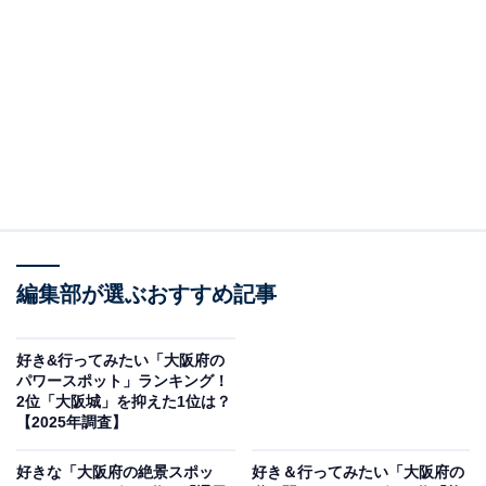
9階の常設展（画像出典：「大阪くらしの今昔館」公式サイト）
大阪市北区・天神橋筋六丁目の住まい情報センタービル
内にある「大阪くらしの今昔館」は、大阪の住まいとま
ちの歴史・文化を体感できるユニークな博物館です。
9階の常設展「江戸時代へタイムスリップ」では、天保
年間（1830年代）の大坂の町並みを実物大で再現したセ
ットが広がり、道修町の薬種問屋や天満青物市場のにぎ
わいを歩いて体感できます。
編集部が選ぶおすすめ記事
夜になると行灯に灯が入り、昼とは異なる幻想的な雰囲
好き&行ってみたい「大阪府の
気を楽しめるのも見どころです。8階では明治・大正・
パワースポット」ランキング！
2位「大阪城」を抑えた1位は？
昭和の大阪の住まいの移り変わりを模型や映像で紹介し
【2025年調査】
ています。
好きな「大阪府の絶景スポッ
好き＆行ってみたい「大阪府の