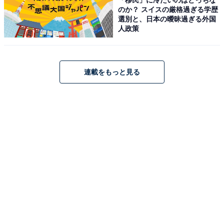
のか？ スイスの厳格過ぎる学歴
大阪市中央区・大阪城公園に隣接する「大阪歴史博物館
選別と、日本の曖昧過ぎる外国
（愛称：なにわ歴博）」は、NHK大阪放送局と共同で建
人政策
設された10階建ての歴史博物館です。
大阪の通史を古代から近代まで4フロアにわたって展示
連載をもっと見る
しており、エレベーターで移動するたびに時代を行き来
するタイムスリップ感が味わえます。最上階の10階「古
代」フロアでは、7世紀に建設された難波宮（なにわの
みや）の大極殿を実物大で復元した展示が圧巻で、建物
の床下には実際の難波宮跡を透かし床から見ることがで
きます。
9階「中世近世」では、にぎわいの商都・大坂の姿が、7
階「近代現代」では「大大阪時代」と呼ばれた繁栄期の
都市の姿が精緻な模型や映像で紹介されています。