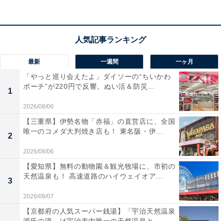
定
アクセス
所在地：大阪市北区天神橋6丁目4-20 住まい情報センタ
最新
一週間
一ヶ月
ービル8階
「やっと巡り会えたよ」ダイソーの“ちいかわ
電車：大阪メトロ堺筋線・谷町線「天神橋筋六丁目駅」
ポーチ”が220円で反響。ぬい活＆防災...
1
3号出口より徒歩すぐ
電話番号：06-6242-1170
2026/08/06
【三重県】伊勢名物「赤福」の直営店に、全国
唯一のコメダ大判焼き店も！ 東名阪・伊...
観覧料
2
常設展：一般600円、高校・大学生300円（中学生以下・
2026/08/06
市内在住65歳以上・障害者手帳等お持ちの方と介護者1
【愛知県】無料の動物園＆観光牧場に、市初の
天然温泉も！ 高速道路のハイウェイオア...
名は無料）
3
年間パスポート：2500円
2026/08/07
※WEBチケット（アソビュー）でもご購入いただけます
【京都府の人気スーパー銭湯】「宇治天然温泉