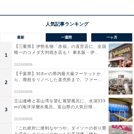
入場無料（完全予約制）
※安全上の理由により、見学会対象は小学生以上です
（未就学児以下のお子様の工場敷地内への入場は不可）
あわせて読みたい
最新
一週間
一ヶ月
【大阪府】一般430円から！ 開館3年の新鋭
【三重県】伊勢名物「赤福」の直営店に、全国
から老舗90年まで……大阪市で休日に行きた
唯一のコメダ大判焼き店も！ 東名阪・伊...
1
い美術館3選
2026/08/06
【千葉県】918㎡の県内最大級マーケットか
ら、廃校をリノベした直売所まで。ファー...
2
2026/08/06
立山連峰と富山湾を望む展望風呂に、水深333
mの海洋深層水風呂。富山県の人気日帰...
3
2026/08/06
「これ絶対に便利なやつや」ダイソーの折り畳