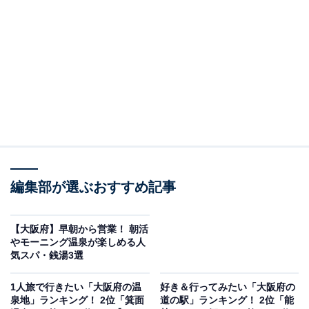
明治なるほどファクトリー大阪（高槻市）
高槻市にある「明治なるほどファクトリー大阪」は、誰
もが知るお菓子「きのこの山」「たけのこの里」を製造
する明治のお菓子工場です。見学は約90分で、なるほど
ファクトリーのキャラクターたちが出迎えるエントラン
スからスタート。カカオ豆の産地や歴史、栽培からチョ
コレートができるまでを楽しく学べるほか、貴重なカカ
編集部が選ぶおすすめ記事
オ豆の加工前・加工後のものや産地による香りの違いを
体験できます。
【大阪府】早朝から営業！ 朝活
やモーニング温泉が楽しめる人
見学のメインは「きのこの山」の成型工程から「きのこ
気スパ・銭湯3選
の山・たけのこの里ファミリーパック」の包装工程ま
1人旅で行きたい「大阪府の温
好き＆行ってみたい「大阪府の
で。「たけのこの里」の世界観の中で包装工程を見学で
泉地」ランキング！ 2位「箕面
道の駅」ランキング！ 2位「能
きるラインもあります。見学の最後には「きのこの山」