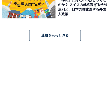
含めて約1時間が目安です。展示エリアにはお菓子の歴
のか？ スイスの厳格過ぎる学歴
選別と、日本の曖昧過ぎる外国
史や素材の展示、子ども向けのお店体験コーナーも。2
人政策
階では有料のお菓子教室（要予約）も開催されていま
す。元日のみ休業で、駐車場も無料です。
連載をもっと見る
見学時間
工場見学：10:00〜17:00（最終入館16:30）
所要時間：見学約30分（買い物含め約1時間）
※予約不要（20名以上の団体・バス・福祉施設利用は要
予約）
※元日のみ休業
アクセス
所在地：大阪府阪南市黒田453-15
電車：南海本線「尾崎駅」より徒歩約15分