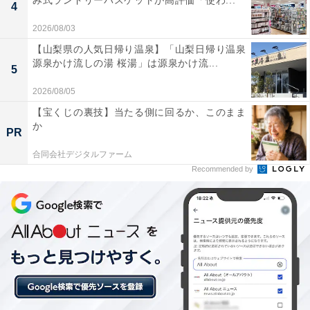
み式ランドリーバスケットが高評価「使わ...
4
2026/08/03
【山梨県の人気日帰り温泉】「山梨日帰り温泉
源泉かけ流しの湯 桜湯」は源泉かけ流...
5
「月化粧ファクトリー」は入場無料・予約不要！
2026/08/05
みるく饅頭「月化粧」のできたてが試食できる阪
【宝くじの裏技】当たる側に回るか、このまま
南市の工場
か
PR
合同会社デジタルファーム
Recommended by