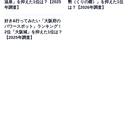
温泉」を抑えた1位は？【2025
勢（くりの郷）」を抑えた1位
年調査】
は？【2026年調査】
「たけのこの里」の人気投票も楽しめます。入場無料
で、見学は予約制。対象は、小学生以上です。
好き&行ってみたい「大阪府の
パワースポット」ランキング！
見学時間
2位「大阪城」を抑えた1位は？
【2025年調査】
所要時間：約90分
※完全予約制（WEBまたはお電話）
※詳細な見学実施日・時間は公式サイトでご確認くださ
い
アクセス
所在地：大阪府高槻市朝日町1-10
電車：JR京都線「摂津富田駅」より徒歩約15分
※詳細は公式サイトのアクセス情報をご確認ください
料金