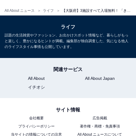
車：阪和自動車道「阪南IC」から約7分。無料駐車場
（普通車50台・大型バス4台）
All About ニュース
ライフ
【大阪府】3施設すべて入場無料！ 「きのこの山」や「カップヌードル」…家族で行きたいグルメ工場見学3選
電話番号：072-470-2525
ライフ
料金
話題の生活雑貨やファッション、お出かけスポット情報など、暮らしがもっ
と楽しく、豊かになるヒントが満載。編集部が独自調査した、気になる他人
入場無料・予約不要（お菓子教室は有料・要予約）
のライフスタイル事情も公開しています。
あわせて読みたい
【大阪府】大人300円から！ “江戸の大坂”や
関連サービス
恐竜…昔にタイムスリップできるミュージア
All About
All About Japan
ム3選
イチオシ
サイト情報
会社概要
広告掲載
プライバシーポリシー
著作権・商標・免責事項
当サイトの情報についての注意
All About ニュースについて