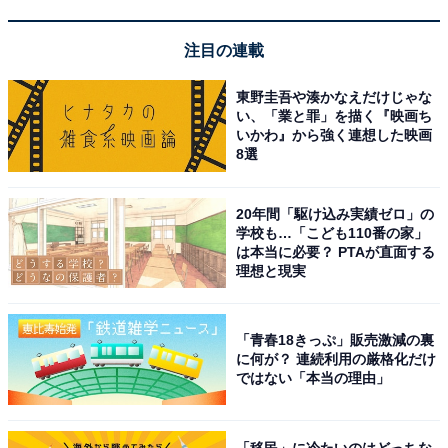
注目の連載
東野圭吾や湊かなえだけじゃな
い、「業と罪」を描く『映画ち
ショップ（画像出典：月化粧ファクトリー公式サイト）
いかわ』から強く連想した映画
8選
阪南市にある「月化粧ファクトリー」は、売上累計1億
個を販売する青木松風庵の人気商品、みるく饅頭「月化
粧」の製造工程を見学できる施設です。シアターで月化
20年間「駆け込み実績ゼロ」の
学校も…「こども110番の家」
粧の誕生物語のムービーを見たあと、見学通路から月化
は本当に必要？ PTAが直面する
粧ができるまでの工程を見学。見学通路の最後では、な
理想と現実
んと工場でできたての月化粧をその場で味わえます。ミ
ルクとバターの香りがふんわりただようできたての味は
「青春18きっぷ」販売激減の裏
格別です。
に何が？ 連続利用の厳格化だけ
ではない「本当の理由」
入場は無料で予約も不要（20名以上の団体やバス・福祉
施設利用は要予約）。所要時間は見学約30分、買い物も
「移民」に冷たいのはどっちな