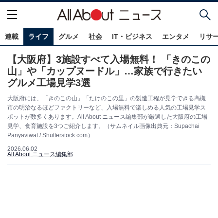
連載
ライフ
グルメ
社会
IT・ビジネス
エンタメ
リサ
【大阪府】3施設すべて入場無料！ 「きのこの
山」や「カップヌードル」…家族で行きたい
グルメ工場見学3選
大阪府には、「きのこの山」「たけのこの里」の製造工程が見学できる高槻
市の明治なるほどファクトリーなど、入場無料で楽しめる人気の工場見学ス
ポットが数多くあります。All About ニュース編集部が厳選した大阪府の工場
見学、食育施設を3つご紹介します。（サムネイル画像出典元：Supachai
Panyaviwat / Shutterstock.com）
2026.06.02
All About ニュース編集部