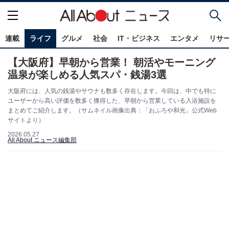
連載
ライフ
グルメ
社会
IT・ビジネス
エンタメ
リサ
【大阪府】早朝から営業！ 朝活やモーニング
温泉が楽しめる人気スパ・銭湯3選
大阪府には、人気の銭湯やサウナも数多く存在します。今回は、中でも特に
ユーザーから高い評価を数多く獲得した、早朝から営業している入浴施設を
まとめてご紹介します。（サムネイル画像出典：「おふろや和光」公式Web
サイトより）
2026.05.27
All About ニュース編集部