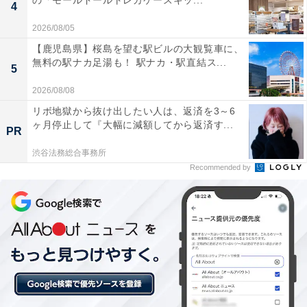
の「モールドールトレカケースキッ...
4
宿泊：不可（日帰り入浴施設のため）
2026/08/05
あわせて読みたい
【鹿児島県】桜島を望む駅ビルの大観覧車に、
無料の駅ナカ足湯も！ 駅ナカ・駅直結ス...
【大阪府の人気銭湯】「おふろや和光」は都
5
会の庭園露天風呂とサウナ無料が自慢の施設
2026/08/08
リボ地獄から抜け出したい人は、返済を3～6
ヶ月停止して『大幅に減額してから返済す...
PR
渋谷法務総合事務所
Recommended by