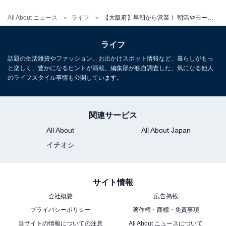
アクセス：地下鉄堺筋線「恵美須町駅」徒歩3分、JR環
All About ニュース
ライフ
【大阪府】早朝から営業！ 朝活やモーニング温泉が楽しめる人気スパ・銭湯3選
状線「新今宮駅」から徒歩10分
ライフ
料金
話題の生活雑貨やファッション、お出かけスポット情報など、暮らしがもっ
と楽しく、豊かになるヒントが満載。編集部が独自調査した、気になる他人
※手ぶらセット（入浴料＋タオル1枚＋バスタオル1枚
のライフスタイル事情も公開しています。
付）は700円です。
平日：600円
関連サービス
土・日・祝：600円
All About
All About Japan
宿泊可否
イチオシ
宿泊：不可（銭湯施設のため宿泊設備はありません）
サイト情報
あわせて読みたい
会社概要
広告掲載
【大阪府の人気銭湯】「新世界ラジウム温
プライバシーポリシー
著作権・商標・免責事項
泉」は通天閣を望む露天風呂と早朝6時営業
が自慢の施設
当サイトの情報についての注意
All About ニュースについて