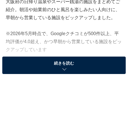
大阪府の日帰り温泉やスーパー銭湯の施設をまとめてご
紹介。朝活や始業前のひと風呂を楽しみたい人向けに、
早朝から営業している施設をピックアップしました。
※2026年5月時点で、Googleクチコミが500件以上、平
均評価が4.0超え、かつ早朝から営業している施設をピッ
クアップしています
続きを読む
＞各施設の営業時間と料金をチェックする
この記事の執筆者：
All About ニュース編集
部
「All About ニュース」は、ネットの話題から世の中の動きまで、暮
らしの中にあふれる「なぜ？」「どうして？」を分かりやすく伝え
るAll About発のニュースメディアです。お金や仕事、恋愛、ITに関
...続きを読む
する疑問に対して専門家が分かりやすく回答するほか、エンタメ情
報やSNSで話題のトピックスを紹介しています。