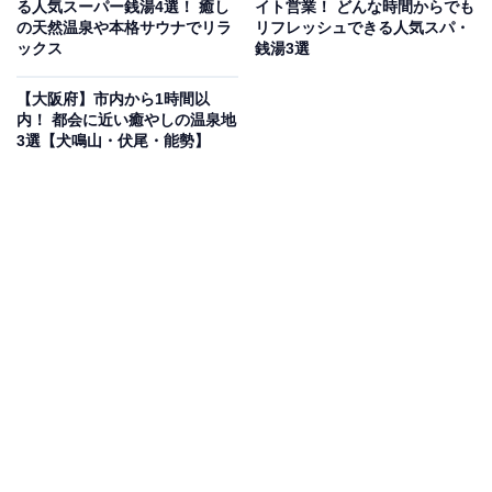
る人気スーパー銭湯4選！ 癒し
イト営業！ どんな時間からでも
の天然温泉や本格サウナでリラ
リフレッシュできる人気スパ・
ックス
銭湯3選
【大阪府】市内から1時間以
内！ 都会に近い癒やしの温泉地
3選【犬鳴山・伏尾・能勢】
「おふろや和光」公式Webサイトより
大阪市内とは思えない広々とした「庭園露天風呂」をは
じめ、「死海の塩風呂」「ジェットバス」「電気風呂」
「フローバス」など多彩な湯船が揃います。サウナは追
加料金なし（要バスタオル）で遠赤外線式サウナとミス
トサウナを完備。大阪メトロ「動物園前駅」から徒歩約
5分という好立地で、早朝から営業しているため朝風呂
にも気軽に立ち寄れます。