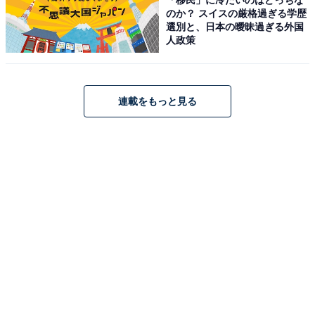
のか？ スイスの厳格過ぎる学歴
選別と、日本の曖昧過ぎる外国
人政策
「新世界ラジウム温泉」公式Webサイトより
通天閣のすぐそばに位置するレトロな銭湯で、高濃度人
工炭酸泉・電気風呂・日本庭園風の露天風呂が揃いま
連載をもっと見る
す。夜にはライトアップされた通天閣を露天風呂から眺
めることができ、大阪・新世界ならではの情緒が魅力で
す。地下鉄「恵美須町駅」から徒歩3分というアクセス
のよさで、早朝6時から営業しているため観光前のひと
風呂にも最適です。
営業時間
6:00〜24:00
アクセス
所在地：大阪府大阪市浪速区恵美須東1-4-13