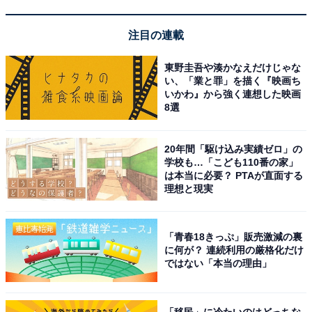
注目の連載
「新世界ラジウム温泉」は通天閣の麓に佇むレト
東野圭吾や湊かなえだけじゃな
い、「業と罪」を描く『映画ち
ロな癒やし空間
いかわ』から強く連想した映画
8選
20年間「駆け込み実績ゼロ」の
学校も…「こども110番の家」
は本当に必要？ PTAが直面する
理想と現実
「青春18きっぷ」販売激減の裏
に何が？ 連続利用の厳格化だけ
ではない「本当の理由」
「移民」に冷たいのはどっちな