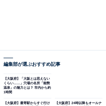
楽天トラベルで大阪府の施設を見る
※本記事で紹介している商品の購入やサービスの利用により、売上の一部が
オールアバウトに還元されることがあります。
編集部が選ぶおすすめ記事
「おふろや和光」は都会で庭園露天風呂が楽しめ
る本格銭湯
【大阪府】「大阪とは思えない
くらい……」穴場の名所「能勢
温泉」の魅力とは？ 市内から約
1時間
【大阪府】最寄駅からすぐ行け
【大阪府】24時以降もオールナ