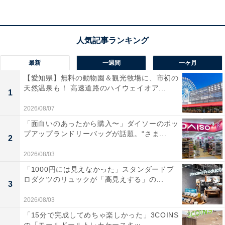
営業時間
6:00〜24:00
最新
一週間
一ヶ月
アクセス
【愛知県】無料の動物園＆観光牧場に、市初の
所在地：大阪府大阪市西成区山王1-7-6
天然温泉も！ 高速道路のハイウェイオア...
1
アクセス：大阪メトロ御堂筋線「動物園前駅」より徒歩
2026/08/07
約5分、JR「新今宮駅」より徒歩約10分
「面白いのあったから購入〜」ダイソーのポッ
プアップランドリーバッグが話題。“さま...
2
料金
2026/08/03
※サウナ利用料金は無料（衛生上、バスタオルの使用が
「1000円には見えなかった」スタンダードプ
必須。貸しバスタオルは100円）
ロダクツのリュックが「高見えする」の...
3
入浴料金：520円
2026/08/03
宿泊可否
「15分で完成してめちゃ楽しかった」3COINS