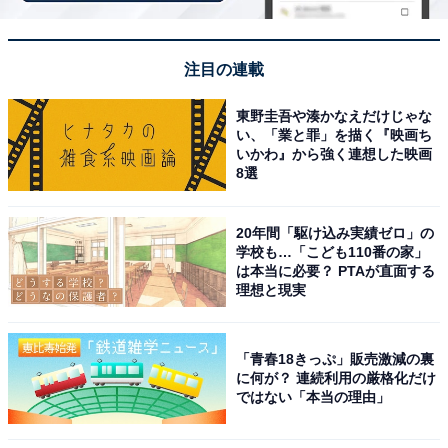
注目の連載
東野圭吾や湊かなえだけじゃな
い、「業と罪」を描く『映画ち
いかわ』から強く連想した映画
8選
貝塚市立自然遊学館
20年間「駆け込み実績ゼロ」の
学校も…「こども110番の家」
大阪府貝塚市二色にある「貝塚市立自然遊学館」は、貝
は本当に必要？ PTAが直面する
塚の生物を中心に展示・普及・調査・研究を行う「登録
理想と現実
博物館」（博物館法に基づく公認の博物館）です。
「青春18きっぷ」販売激減の裏
入館は完全無料で、建物の入り口デザインが貝塚市蕎原
に何が？ 連続利用の厳格化だけ
で発掘されたアンモナイト化石をもとにデザインされて
ではない「本当の理由」
いるのが目印。館内には、音声ガイド付きのジオラマで