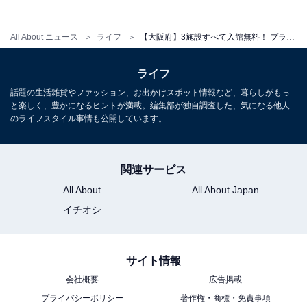
（12/29〜1/3）
All About ニュース
ライフ
【大阪府】3施設すべて入館無料！ プラネタリウムからアンモナイト化石まで…親子で学べる無料スポット3選
アクセス
所在地：大阪府貝塚市二色3丁目26-1
ライフ
電車：南海本線「貝塚駅」より徒歩約25分
話題の生活雑貨やファッション、お出かけスポット情報など、暮らしがもっ
と楽しく、豊かになるヒントが満載。編集部が独自調査した、気になる他人
バス：南海本線「貝塚駅」東口から水鉄バス「市民の
のライフスタイル事情も公開しています。
森」下車 徒歩約1分
電話番号：072-431-8457
関連サービス
料金
All About
All About Japan
入館無料
イチオシ
土日祝は隣の無料臨時駐車場あり / 平日は市民の森駐車
場（無料・東20m）を利用
サイト情報
あわせて読みたい
会社概要
広告掲載
プライバシーポリシー
著作権・商標・免責事項
【大阪府】3公園すべて入園無料！ 森の冒険