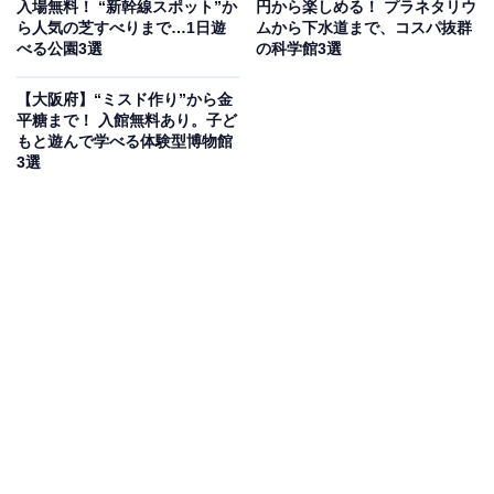
入場無料！ “新幹線スポット”か
円から楽しめる！ プラネタリウ
トが年間を通じて豊富に実施されています。
ら人気の芝すべりまで…1日遊
ムから下水道まで、コスパ抜群
べる公園3選
の科学館3選
現在は企画展「本からひらく自然～自然と本と博物館
【大阪府】“ミスド作り”から金
～」を2026年6月28日まで開催中。摂津峡公園と合わせ
平糖まで！ 入館無料あり。子ど
たハイキングにもおすすめです。月曜定休（祝日の場合
もと遊んで学べる体験型博物館
3選
は翌日）。
開館時間
10:00〜17:00
※月曜休館（月曜が祝休日の場合は翌日）、年末年始
アクセス
所在地：大阪府高槻市南平台5-59-1
電車・バス：JR「高槻駅」北のりば5番「68系統平安女
学院大学東・70系統関西大学（平安女学院大学経由）」