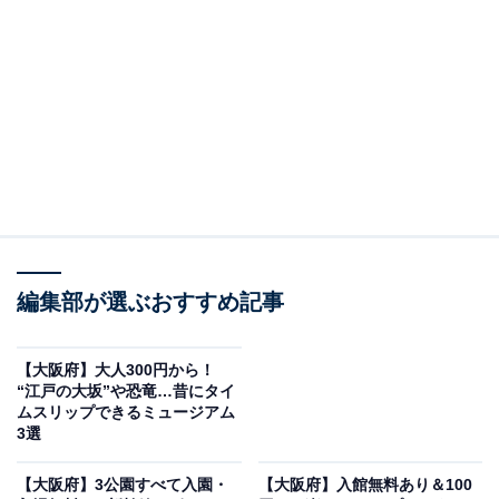
高槻市立自然博物館 あくあぴあ芥川
大阪府高槻市南平台にある「高槻市立自然博物館 あくあ
ぴあ芥川」は、関西屈指の清流・芥川のほとりに位置す
る市立の自然博物館です。入館は完全無料で、1〜4階の
各フロアに芥川や摂津峡の生き物をテーマにした展示が
並んでいます。
魚類の生体展示（カワムツ・オイカワ・コイなど）、カ
エル・イモリなどの両生爬虫類の標本・生体展示、昆虫
（ハグロトンボなど）の展示・標本コーナーと、芥川流
編集部が選ぶおすすめ記事
域の自然が凝縮されています。
【大阪府】大人300円から！
“江戸の大坂”や恐竜…昔にタイ
毎週土曜と第2日曜には「自然工作教室」が開催されて
ムスリップできるミュージアム
おり、木の実や葉っぱを使った工作を楽しめます（申込
3選
不要・無料）。カエルを観察する自然観察会・おはなし
【大阪府】3公園すべて入園・
【大阪府】入館無料あり＆100
会・ハグロトンボ調査隊など、自然と人をつなぐイベン