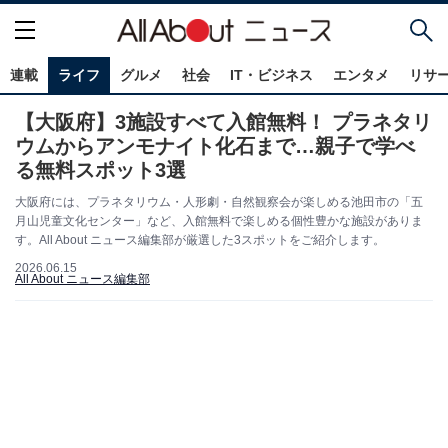
連載
ライフ
グルメ
社会
IT・ビジネス
エンタメ
リサ
【大阪府】3施設すべて入館無料！ プラネタリ
ウムからアンモナイト化石まで…親子で学べ
る無料スポット3選
大阪府には、プラネタリウム・人形劇・自然観察会が楽しめる池田市の「五
月山児童文化センター」など、入館無料で楽しめる個性豊かな施設がありま
す。All About ニュース編集部が厳選した3スポットをご紹介します。
2026.06.15
All About ニュース編集部