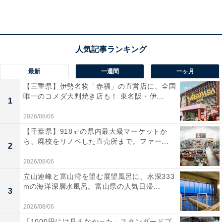
行き「南平台小学校前」下車すぐ（乗車時間 約15分） /
JR「富田駅」のりば1番「奈佐原」行き「北南平台」下
車徒歩約10分
電話番号：072-692-5041
料金
最新
一週間
一ヶ月
【三重県】伊勢名物「赤福」の直営店に、全国
入館無料（自然工作教室等のイベントも基本無料）
唯一のコメダ大判焼き店も！ 東名阪・伊...
1
あわせて読みたい
2026/08/06
【大阪府】入園無料＆一般500円も！ 国内最
【千葉県】918㎡の県内最大級マーケットか
大級の温室から海辺の施設まで…家族で行き
ら、廃校をリノベした直売所まで。ファー...
2
たいスポット3選
2026/08/06
立山連峰と富山湾を望む展望風呂に、水深333
mの海洋深層水風呂。富山県の人気日帰...
3
2026/08/06
「1000円には見えなかった」スタンダードプ