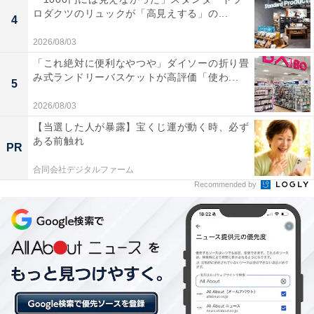
ロダクツのリュックが「高見えする」の...
4
2026/08/03
「これ絶対に便利なやつや」ダイソーの折り畳
み式ランドリーバスケットが高評価「使わ...
5
2026/08/03
【当選した人が暴露】宝くじ運が動く時、必ず
ある前触れ
PR
「貝塚市立自然遊学館」は入館無料！ アンモナイ
合同会社デジタルファーム
ト外観が目印、貝塚の生きものを丸ごと体感でき
Recommended by
る登録博物館