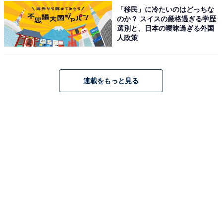
再現された里山、イワシの群れを再現した魚類ディスプ
「移民」に冷たいのはどっちな
レイ、玄関のアンモナイト・化石コーナーなど見どころ
のか？ スイスの厳格過ぎる学歴
選別と、日本の曖昧過ぎる外国
が豊富です。
人政策
化石・鉱物の自由質問会や自然観察会、夜の観察会など
参加型のイベントも年間を通じて充実。観光庁「心のバ
連載をもっと見る
リアフリー」認定施設で、館内に段差はなく貸出し用車
いす・多目的トイレ・おむつ交換台も完備。4〜10月の
土日は19:30まで開館時間を延長しているため、夕方から
の立ち寄りにも便利です。
開館時間
9:00〜17:00
4〜10月の土曜・日曜は9:00〜19:30（祝日は17:00ま
で）
※火曜休館（火曜が祝日の場合は翌日）、年末年始