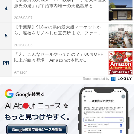
源氏の湯」は宇治市内唯一の天然温泉と...
4
2026/08/07
【千葉県】918㎡の県内最大級マーケットか
ら、廃校をリノベした直売所まで。ファー...
5
2026/08/06
「え、こんなセールやってたの？」80％OFF
以上が続々登場！Amazonの本気が...
PR
Amazon
Recommended by
車両、人、自転車など、それぞれ判別しながら走行している