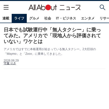
連載
ライフ
グルメ
社会
IT・ビジネス
エンタメ
リサ
日本でも試験運行中「無人タクシー」に乗っ
てみた。アメリカで「現地人から評価されて
いない」ワケとは
アメリカではすでに本格運用が始まっている無人タクシー。2大巨頭の
「Waymo」と「Zoox」に乗車してきました。
2026.06.29
守屋 りさ