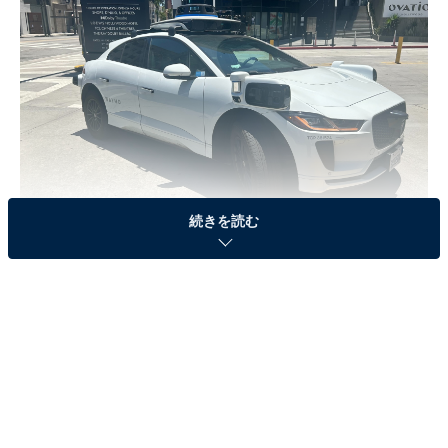
続きを読む
世界初の自律走行配車サービス・Waymo
まず乗車したのは、Googleの自動運転開発プロジェクト
から誕生した無人タクシー「Waymo（ウェイモ）」。ア
メリカ・ロサンゼルス、サンフランシスコ、フェニック
スなどの中心部で運行されている、世界初の自律走行配
車サービスです。タクシーアプリ・GOやUberのよう
に、専用アプリで配車から支払いまで完結します。