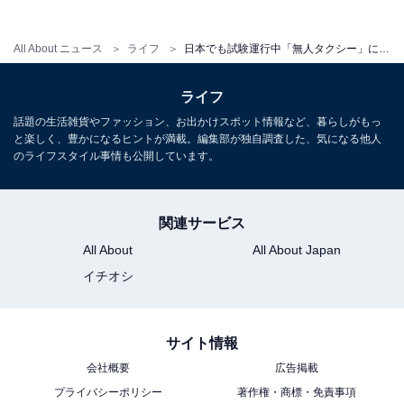
のYouTube MusicやSpotifyアカウントと連携すれば、好
きな音楽を流すことが可能です。アメリカで自分のプレ
All About ニュース
ライフ
日本でも試験運行中「無人タクシー」に乗ってみた。アメリカで「現地人から評価されていない」ワケとは
イリストを聴きながらのドライブ、最高過ぎる……！
ライフ
話題の生活雑貨やファッション、お出かけスポット情報など、暮らしがもっ
と楽しく、豊かになるヒントが満載。編集部が独自調査した、気になる他人
のライフスタイル事情も公開しています。
関連サービス
All About
All About Japan
イチオシ
サイト情報
会社概要
広告掲載
アイドル好きの筆者、アメリカでもJapanese idolを堪能することができ大
プライバシーポリシー
著作権・商標・免責事項
変満足でした