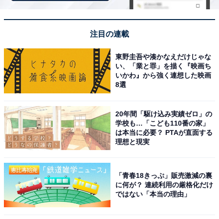
注目の連載
東野圭吾や湊かなえだけじゃな
い、「業と罪」を描く『映画ち
いかわ』から強く連想した映画
8選
20年間「駆け込み実績ゼロ」の
学校も…「こども110番の家」
好きな音楽を流しながらドライブできる
は本当に必要？ PTAが直面する
理想と現実
車内の設定はアプリや車内モニターで変更可能。空調の
設定や、椅子の位置なども細かくカスタマイズできま
「青春18きっぷ」販売激減の裏
す。
に何が？ 連続利用の厳格化だけ
ではない「本当の理由」