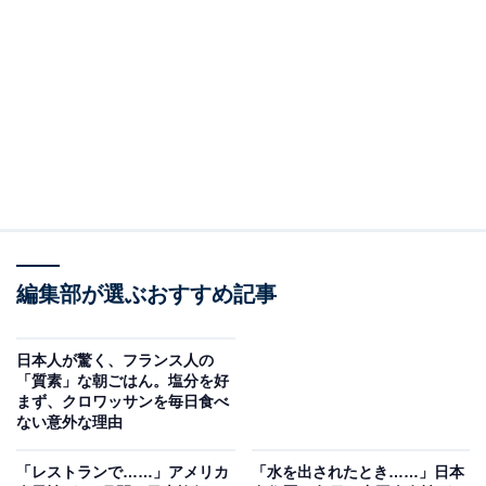
まずはアプリで行き先を指定。乗降車場所を細かく指定
することができます。「できるだけ早く乗車」で今すぐ
配車するだけでなく、時間指定で配車予約も可能です。
配車をリクエストすると、近くの車が乗車場所に向かい
ます。車の上部に表示される車両IDを自ら設定すること
ができるため、自分が配車した車がどれか一目で分かり
ます。
編集部が選ぶおすすめ記事
日本人が驚く、フランス人の
「質素」な朝ごはん。塩分を好
まず、クロワッサンを毎日食べ
ない意外な理由
「レストランで……」アメリカ
「水を出されたとき……」日本