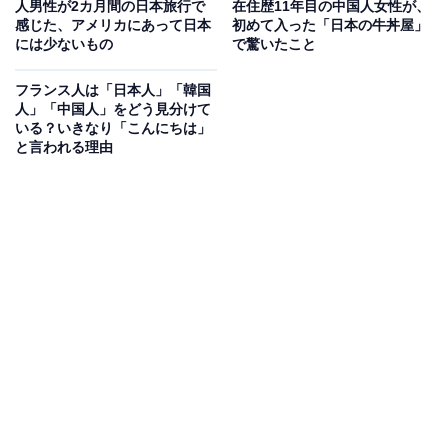
人男性が2カ月間の日本旅行で
在住歴11年目の中国人女性が、
感じた、アメリカにあって日本
初めて入った「日本の牛丼屋」
には少ないもの
で驚いたこと
フランス人は「日本人」「韓国
人」「中国人」をどう見分けて
いる？いきなり「こんにちは」
と言われる理由
車両IDは2文字まで登録可能。色を変えることもできる
車が到着したら、アプリで「ロック解除」。ドアを開け
て乗車します。シートベルトを着用し、アプリまたは車
内のモニターの「Start ride（利用開始）」ボタンを押し
ていざ出発！