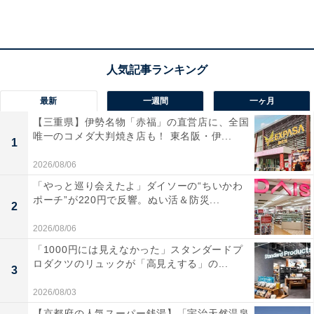
最新
一週間
一ヶ月
【三重県】伊勢名物「赤福」の直営店に、全国
唯一のコメダ大判焼き店も！ 東名阪・伊...
1
2026/08/06
「やっと巡り会えたよ」ダイソーの“ちいかわ
ポーチ”が220円で反響。ぬい活＆防災...
シートベルト未着用だと、アラートが出る
2
2026/08/06
車体の前後左右にカメラが複数台ついており、周囲の車
「1000円には見えなかった」スタンダードプ
両、通行人、自転車の状況などを確認しながら走行しま
ロダクツのリュックが「高見えする」の...
す。ナビ上でも周囲の状況が描写されており、ちゃんと
3
確認できているという安心感を感じました。
2026/08/03
【京都府の人気スーパー銭湯】「宇治天然温泉