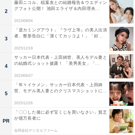
藤田ニコル、稲葉友との結婚報告＆ウエディン
グフォト公開！ 池田エライザ＆内田理央...
2
2023/08/04
「逆カミングアウト」『ラヴ上等』の美人出演
者、整形告白に「潔くてカッコよ！」「好...
3
2025/12/18
サッカー日本代表・上田綺世、美人モデル妻と
の結婚式ショット披露！ 「美男美女」「...
4
2023/06/27
「年々イケメン」サッカー日本代表・上田綺
世、モデル美人妻とのクリスマスショットに...
5
2025/12/26
「〇〇した後に必ず宝くじを買いなさい」貧乏
が億万長者に
PR
合同会社デジタルファーム