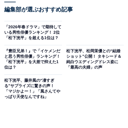
編集部が選ぶおすすめ記事
「2026年春ドラマ」で期待して
いる男性俳優ランキング！ 2位
「松下洸平」を超える1位は？
『豊臣兄弟！』で「イケメンだ
松下洸平、松岡茉優との“結婚
と思う男性俳優」ランキング！
ショット”公開！ タキシード＆
「松下洸平」を大差で抑えた1
純白ウエディングドレス姿に
位は？
「最高の夫婦」の声
松下洸平、藤井風の“凄すぎ
る”サプライズに驚きの声！
「マジかよー！」「風さんてや
っぱり天使なんですね」