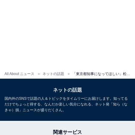
All About ニュース
ネットの話題
「東京都知事になってほしい」松下洸平、政界進出？ ショットに「間違いなく一票いれます」の声！
ネットの話題
国内外のSNSで話題の人＆トピックをタイムリーにお届けします。知ってる
だけでちょっと得する、なんだか楽しい気分になれる、ネット発「知ら（な
きゃ）損」ニュースが盛りだくさん。
関連サービス