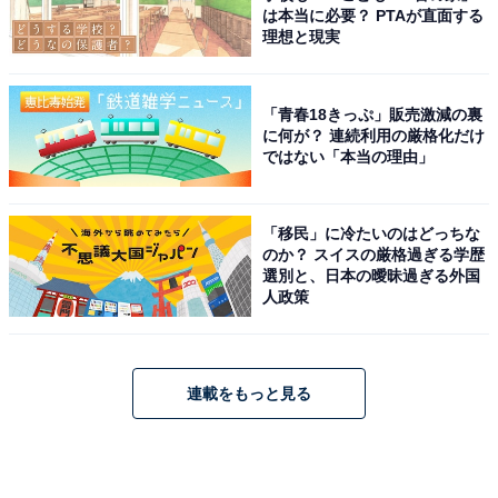
は本当に必要？ PTAが直面する
理想と現実
「青春18きっぷ」販売激減の裏
に何が？ 連続利用の厳格化だけ
ではない「本当の理由」
「移民」に冷たいのはどっちな
のか？ スイスの厳格過ぎる学歴
選別と、日本の曖昧過ぎる外国
人政策
連載をもっと見る