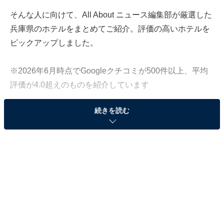
そんな人に向けて、All About ニュース編集部が厳選した
兵庫県のホテルをまとめてご紹介。評価の高いホテルを
ピックアップしました。
※2026年6月時点でGoogleクチコミが500件以上、平均
評価が4.0超えのものを紹介しています
続きを読む
この記事の執筆者：
All About ニュース お買
いもの部
Amazonのセール商品から売れ筋ランキングまで、毎日のお買いも
のがもっと楽しく、もっとお得になる情報をお届け。編集部員によ
る独自レビューなど、ここでしか手に入らない情報も満載です。
...続きを読む
※本記事で紹介している商品の購入やサービスの利用により、売上の一部が
オールアバウトに還元されることがあります。