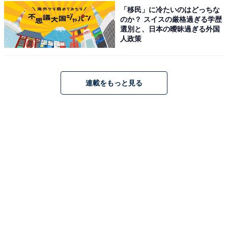
サイトより）
「移民」に冷たいのはどっちな
のか？ スイスの厳格過ぎる学歴
元禄15年創業の老舗宿「湯村温泉 佳泉郷 井づつや」
選別と、日本の曖昧過ぎる外国
は、"現代の名工"に選ばれた総料理長が手掛ける、但馬
人政策
牛や日本海の旬を活かした創作会席が自慢です。温泉は
山陰屈指の「長寿大岩風呂」や展望桧風呂「和みの湯」
などさまざま湯処で、源泉掛け流しの湯を堪能できま
連載をもっと見る
す。伝統とモダンが融合した空間で至福のひとときを。
楽天トラベルでホテルを見る