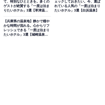
て、特別なひとときを。多くの
ェックしておきたい。今、選ば
「有馬温泉 有馬グランドホテル」は、有馬の街並みを一
ゲストが絶賛する「一度は泊ま
れている人気の「一度は泊まり
りたいホテル」3選【草津温
たいホテル」3選【白浜温泉】
望する小高い丘に建つ名宿です。開放感あふれる展望大
泉・四万温泉・伊香保温泉】
浴苑「雲海」では、金泉・銀泉の露天風呂を絶景ととも
【兵庫県の温泉地】静かで穏や
に堪能できます。地下2階の大浴場「ゆらり」には立ち
かな時間が流れる。心からリフ
レッシュできる「一度は泊まり
湯やホワイトイオンバスなど多彩な湯船が揃い、5種類
たいホテル」3選【城崎温泉・
のサウナを備えるアクアテラスなど、充実の癒やし施設
有馬温泉】
が魅力です。
楽天トラベルでホテルを見る