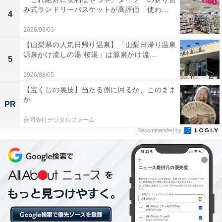
み式ランドリーバスケットが高評価「使わ...
あわせて読みたい
4
【兵庫県の人気ホテル】「有馬温泉 有馬グラ
2026/08/03
ンドホテル」は絶景の展望大浴苑と上質な癒
【山梨県の人気日帰り温泉】「山梨日帰り温泉
やしが魅力
源泉かけ流しの湯 桜湯」は源泉かけ流...
5
2026/08/05
【宝くじの裏技】当たる側に回るか、このまま
か
PR
合同会社デジタルファーム
Recommended by