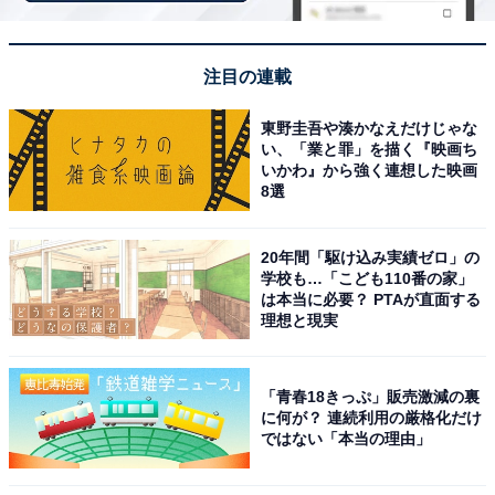
「湯村温泉 佳泉郷 井づつや」は現代の名工が手掛
ける料理と八つの湯処が魅力
注目の連載
東野圭吾や湊かなえだけじゃな
い、「業と罪」を描く『映画ち
いかわ』から強く連想した映画
8選
20年間「駆け込み実績ゼロ」の
学校も…「こども110番の家」
は本当に必要？ PTAが直面する
理想と現実
「青春18きっぷ」販売激減の裏
に何が？ 連続利用の厳格化だけ
ではない「本当の理由」
湯村温泉 佳泉郷 井づつや（画像：「湯村温泉 佳泉郷 井づつや」公式Web