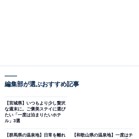
「有馬温泉 有馬グランドホテル」は絶景の展望大
浴苑と上質な癒やしが魅力
編集部が選ぶおすすめ記事
【宮城県】いつもより少し贅沢
な週末に。ご褒美ステイに選び
たい「一度は泊まりたいホテ
ル」3選
有馬温泉 有馬グランドホテル（画像：「有馬温泉 有馬グランドホテル」公
式Webサイトより）
【群馬県の温泉地】日常を離れ
【和歌山県の温泉地】一度はチ