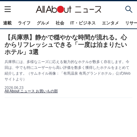
連載
ライフ
グルメ
社会
IT・ビジネス
エンタメ
リサ
【兵庫県】静かで穏やかな時間が流れる。心
からリフレッシュできる「一度は泊まりたい
ホテル」3選
兵庫県には、多様なニーズに応える魅力的なホテルが数多く存在します。今
回は、中でも特にユーザーから高い評価を数多く獲得したホテルをまとめて
紹介します。（サムネイル画像：「有馬温泉 有馬グランドホテル」公式Web
サイトより）
2026.06.23
All About ニュース お買いもの部