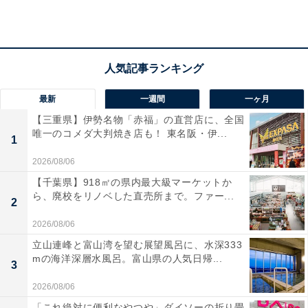
アクセス
所在地：兵庫県神戸市北区有馬町1304-1
交通手段：神戸電鉄 有馬温泉駅から徒歩10分（シャトル
バスあり）
最新
一週間
一ヶ月
【三重県】伊勢名物「赤福」の直営店に、全国
料金
唯一のコメダ大判焼き店も！ 東名阪・伊...
1
大人1名（参考価格）：4万2350円
2026/08/06
※料金は公式Webサイト参考価格
【千葉県】918㎡の県内最大級マーケットか
※プラン・部屋により価格は変動します
ら、廃校をリノベした直売所まで。ファー...
2
チェックイン・チェックアウト
2026/08/06
立山連峰と富山湾を望む展望風呂に、水深333
チェックイン：14:30
mの海洋深層水風呂。富山県の人気日帰...
3
チェックアウト：11:00
2026/08/06
※プランにより時間が異なる可能性があります
「これ絶対に便利なやつや」ダイソーの折り畳