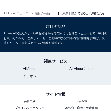
アクセス
All About ニュース
注目の商品
【兵庫県】静かで穏やかな時間が流れる。心からリフレッシュできる「一度は泊まりたいホテル」3選
所在地：兵庫県美方郡新温泉町湯1535
交通手段：JR山陰本線浜坂駅よりバスで「湯村温泉」下
注目の商品
車、徒歩約2分／JR江原駅より無料送迎バスあり（要予
Amazonや楽天のセール商品紹介から専門家による独自レビューまで、毎日の
約・約60分）
お買いものがもっと楽しく、もっとお得になる注目の商品情報をお届け。見
逃したくない大規模セールの情報も満載です。
料金
大人1名（参考価格）：1万8700円
関連サービス
※料金は公式Webサイト参考価格
All About
All About Japan
※プラン・部屋により価格は変動します
イチオシ
チェックイン・チェックアウト
サイト情報
チェックイン：15:00
会社概要
広告掲載
チェックアウト：10:00
プライバシーポリシー
著作権・商標・免責事項
※プランにより時間が異なる可能性があります