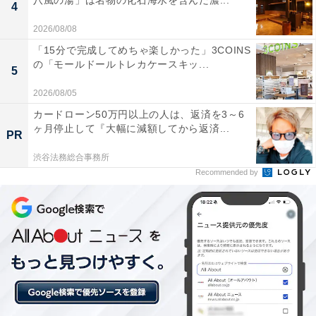
八風の湯」は名物の化石海水を含んだ濃...
チェックアウト：10:00
4
※プランにより時間が異なる可能性があります
2026/08/08
「15分で完成してめちゃ楽しかった」3COINS
あわせて読みたい
の「モールドールトレカケースキッ...
5
【宮城県の人気ホテル】「松島温泉 小松館
好風亭」は日本三景の絶景と美食が魅力
2026/08/05
カードローン50万円以上の人は、返済を3～6
ヶ月停止して『大幅に減額してから返済...
PR
渋谷法務総合事務所
Recommended by