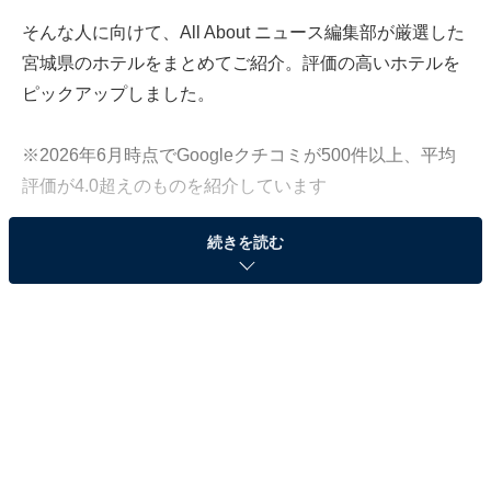
そんな人に向けて、All About ニュース編集部が厳選した
宮城県のホテルをまとめてご紹介。評価の高いホテルを
ピックアップしました。
※2026年6月時点でGoogleクチコミが500件以上、平均
評価が4.0超えのものを紹介しています
続きを読む
この記事の執筆者：
All About ニュース お買
いもの部
Amazonのセール商品から売れ筋ランキングまで、毎日のお買いも
のがもっと楽しく、もっとお得になる情報をお届け。編集部員によ
る独自レビューなど、ここでしか手に入らない情報も満載です。
...続きを読む
※本記事で紹介している商品の購入やサービスの利用により、売上の一部が
オールアバウトに還元されることがあります。