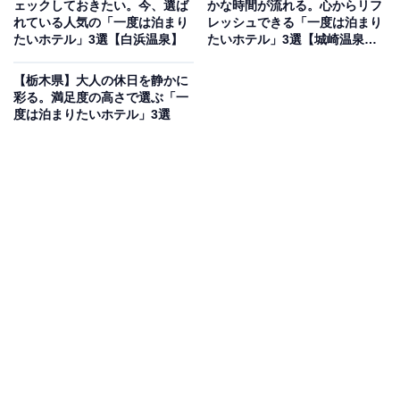
ェックしておきたい。今、選ば
かな時間が流れる。心からリフ
「松島温泉 小松館 好風亭」は、日本三景・松島の美しい
れている人気の「一度は泊まり
レッシュできる「一度は泊まり
たいホテル」3選【白浜温泉】
たいホテル」3選【城崎温泉・
島々を間近に望む絶好のロケーションに位置します。展
有馬温泉】
望露天風呂「みはらしの湯」では、太古天泉 松島温泉
【栃木県】大人の休日を静かに
「美人の湯」に浸かりながら、まるで絵画のような景色
彩る。満足度の高さで選ぶ「一
度は泊まりたいホテル」3選
を堪能できます。食事は「和のフルコース」や「紅殻か
まどの炭火焼きコース」、プライベート感溢れる「お部
屋食」から選択でき、宮城の豊かな海の幸を存分に味わ
えるのが自慢。足湯「お月見台」など、松島の自然を五
感で愉しめる設備も充実しています。
楽天トラベルでホテルを見る