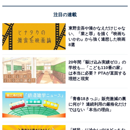
注目の連載
「秋保温泉 篝火の湯 緑水亭」は自家源泉の露天風
呂と豪華な食事が魅力
東野圭吾や湊かなえだけじゃな
い、「業と罪」を描く『映画ち
いかわ』から強く連想した映画
8選
20年間「駆け込み実績ゼロ」の
学校も…「こども110番の家」
は本当に必要？ PTAが直面する
理想と現実
「青春18きっぷ」販売激減の裏
に何が？ 連続利用の厳格化だけ
ではない「本当の理由」
「移民」に冷たいのはどっちな