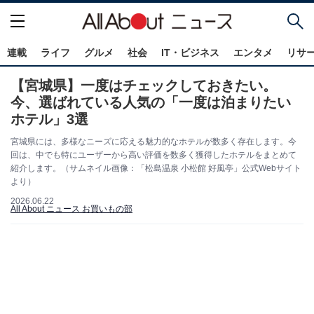
連載
ライフ
グルメ
社会
IT・ビジネス
エンタメ
リサ
【宮城県】一度はチェックしておきたい。
今、選ばれている人気の「一度は泊まりたい
ホテル」3選
宮城県には、多様なニーズに応える魅力的なホテルが数多く存在します。今
回は、中でも特にユーザーから高い評価を数多く獲得したホテルをまとめて
紹介します。（サムネイル画像：「松島温泉 小松館 好風亭」公式Webサイト
より）
2026.06.22
All About ニュース お買いもの部