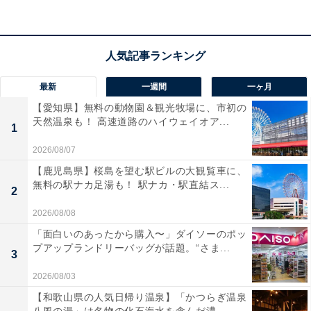
アクセス
最新
一週間
一ヶ月
所在地：宮城県宮城郡松島町松島字仙随35-2
【愛知県】無料の動物園＆観光牧場に、市初の
交通手段：JR仙石線 松島海岸駅より車で約5分（無料送
天然温泉も！ 高速道路のハイウェイオア...
迎有※要連絡）／三陸自動車道 松島海岸ICより約10分
1
2026/08/07
料金
【鹿児島県】桜島を望む駅ビルの大観覧車に、
無料の駅ナカ足湯も！ 駅ナカ・駅直結ス...
大人1名（参考価格）：2万1000円
2
※料金は公式Webサイト参考価格
2026/08/08
※プラン・部屋により価格は変動します
「面白いのあったから購入〜」ダイソーのポッ
プアップランドリーバッグが話題。“さま...
3
チェックイン・チェックアウト
2026/08/03
チェックイン：15:00
【和歌山県の人気日帰り温泉】「かつらぎ温泉