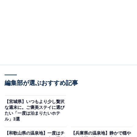
「松島温泉 小松館 好風亭」は松島のパノラマと太
古的源泉が魅力
編集部が選ぶおすすめ記事
【宮城県】いつもより少し贅沢
な週末に。ご褒美ステイに選び
たい「一度は泊まりたいホテ
ル」3選
松島温泉 小松館 好風亭（画像：「松島温泉 小松館 好風亭」公式Webサイ
トより）
【和歌山県の温泉地】一度はチ
【兵庫県の温泉地】静かで穏や