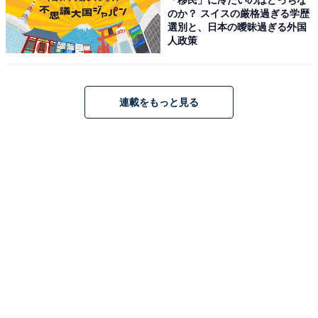
のか？ スイスの厳格過ぎる学歴
秋保温泉 篝火の湯 緑水亭（画像出典：楽天トラベル）
選別と、日本の曖昧過ぎる外国
人政策
「秋保温泉 篝火の湯 緑水亭」は、秋保の特等席と称され
る高台に位置する温泉旅館です。最大の魅力は自家源泉
を贅沢に使用した「篝火の湯」。夜には篝火が灯り、幻
連載をもっと見る
想的な雰囲気の中で露天風呂を楽しめます。食事は「仙
台牛ステーキ＆鮑の酒蒸し」が味わえる「緑水御膳」な
ど、地元の旬を活かした逸品が揃います。広大な庭園や
ロビーコンサートなど、非日常を演出する施設も充実し
ています。
楽天トラベルでホテルを見る