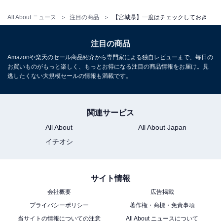
All About ニュース
注目の商品
【宮城県】一度はチェックしておきたい。今、選ばれている人気の「一度は泊まりたいホテル」3選
注目の商品
アクセス
Amazonや楽天のセール商品紹介から専門家による独自レビューまで、毎日の
お買いものがもっと楽しく、もっとお得になる注目の商品情報をお届け。見
所在地：宮城県仙台市太白区秋保町湯元字上原27
逃したくない大規模セールの情報も満載です。
交通手段：東北自動車道 仙台南IC・仙台宮城ICより車で
約15分／JR仙台駅西口より路線バスで約30〜50分／JR
仙台駅東口より無料送迎バス（予約制）利用可能
関連サービス
All About
All About Japan
料金
イチオシ
大人1名（参考価格）：1万7800円
※料金は公式Webサイト参考価格
サイト情報
※プラン・部屋により価格は変動します
会社概要
広告掲載
プライバシーポリシー
著作権・商標・免責事項
チェックイン・チェックアウト
当サイトの情報についての注意
All About ニュースについて