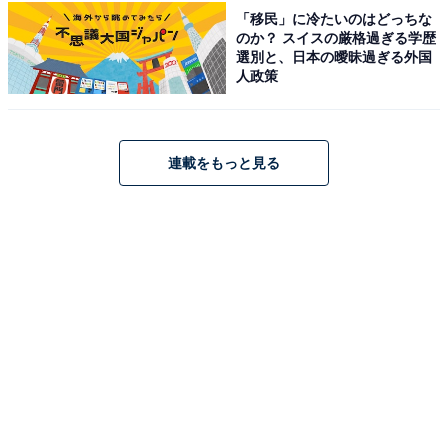
「移民」に冷たいのはどっちな
「AUBERGE YUSURA」は、1日5組限定の一棟建て客
のか？ スイスの厳格過ぎる学歴
選別と、日本の曖昧過ぎる外国
室である「5つのヴィラ」を備えた和のオーベルジュで
人政策
す。各ヴィラのお風呂では美肌の湯として名高い「お伊
勢さん湯ごりの湯」榊原温泉を楽しめます。夕食には伊
勢志摩の幸を中心に最良の食材を取り入れた「YUSURA
連載をもっと見る
流 ダイニング」の料理を堪能できます。
楽天トラベルでホテルを見る