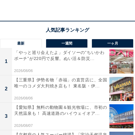
アクセス
所在地：三重県伊勢市二見町松下1693-1
交通手段：近鉄鳥羽駅から無料送迎バス（定時運行）で
約10分／伊勢自動車道 伊勢ICから伊勢二見鳥羽ライン経
由で約15分
最新
一週間
一ヶ月
「やっと巡り会えたよ」ダイソーの“ちいかわ
料金
ポーチ”が220円で反響。ぬい活＆防災...
1
大人1名（参考価格）：1万6500円
2026/08/06
※料金は公式Webサイト参考価格
【三重県】伊勢名物「赤福」の直営店に、全国
※プラン・部屋により価格は変動します
唯一のコメダ大判焼き店も！ 東名阪・伊...
2
2026/08/06
チェックイン・チェックアウト
【愛知県】無料の動物園＆観光牧場に、市初の
チェックイン：15:00
天然温泉も！ 高速道路のハイウェイオア...
3
チェックアウト：10:00
2026/08/07
※プランにより時間が異なる可能性があります
【京都府の人気スーパー銭湯】「宇治天然温泉