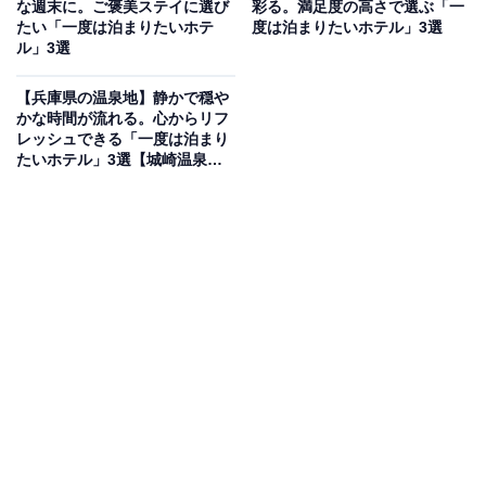
な週末に。ご褒美ステイに選び
彩る。満足度の高さで選ぶ「一
たい「一度は泊まりたいホテ
度は泊まりたいホテル」3選
「旅荘 海の蝶」は、伊勢志摩の海を一望する高台に位置
ル」3選
する絶景の宿です。全ての客室がオーシャンビューで、
美しい伊勢湾の眺望を楽しめます。名湯「榊原温泉」を
【兵庫県の温泉地】静かで穏や
かな時間が流れる。心からリフ
運湯した大浴場「麦飯石の湯」や露天風呂で心ゆくまで
レッシュできる「一度は泊まり
癒やされた後は、伊勢海老や鮑など地元・伊勢志摩の豪
たいホテル」3選【城崎温泉・
有馬温泉】
華食材を盛り込んだ会席料理を堪能できます。
楽天トラベルでホテルを見る