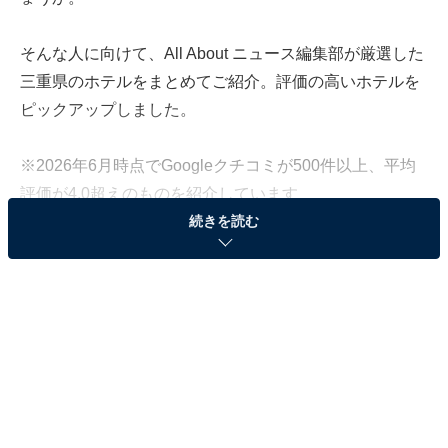
そんな人に向けて、All About ニュース編集部が厳選した
三重県のホテルをまとめてご紹介。評価の高いホテルを
ピックアップしました。
※2026年6月時点でGoogleクチコミが500件以上、平均
評価が4.0超えのものを紹介しています
続きを読む
この記事の執筆者：
All About ニュース お買
いもの部
Amazonのセール商品から売れ筋ランキングまで、毎日のお買いも
のがもっと楽しく、もっとお得になる情報をお届け。編集部員によ
る独自レビューなど、ここでしか手に入らない情報も満載です。
...続きを読む
※本記事で紹介している商品の購入やサービスの利用により、売上の一部が
オールアバウトに還元されることがあります。