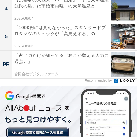
源氏の湯」は宇治市内唯一の天然温泉と...
4
あわせて読みたい
2026/08/07
【榊原温泉の人気ホテル】「旅荘 海の蝶」は
絶景と美食を堪能できる宿
「1000円には見えなかった」スタンダードプ
ロダクツのリュックが「高見えする」の...
5
2026/08/03
「占い師だけが知ってる〝お金が増える人の共
通点〟」
PR
合同会社デジタルファーム
Recommended by