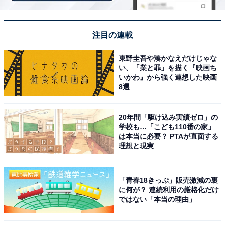
「AUBERGE YUSURA」は1日5組限定のヴィラで
名湯と美食を味わう宿
注目の連載
東野圭吾や湊かなえだけじゃな
い、「業と罪」を描く『映画ち
いかわ』から強く連想した映画
8選
20年間「駆け込み実績ゼロ」の
学校も…「こども110番の家」
は本当に必要？ PTAが直面する
理想と現実
「青春18きっぷ」販売激減の裏
に何が？ 連続利用の厳格化だけ
ではない「本当の理由」
AUBERGE YUSURA（画像：「AUBERGE YUSURA」公式Webサイトよ
り）