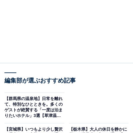
「旅荘 海の蝶」は伊勢湾の絶景と榊原温泉を愉し
む宿
編集部が選ぶおすすめ記事
【群馬県の温泉地】日常を離れ
て、特別なひとときを。多くの
ゲストが絶賛する「一度は泊ま
りたいホテル」3選【草津温
泉・四万温泉・伊香保温泉】
【宮城県】いつもより少し贅沢
【栃木県】大人の休日を静かに
旅荘 海の蝶（画像：「旅荘 海の蝶」公式Webサイトより）