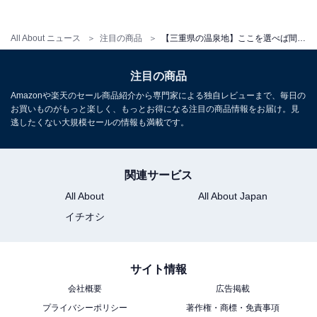
アクセス
所在地：三重県伊勢市二見町松下1347-2
All About ニュース
注目の商品
【三重県の温泉地】ここを選べば間違いない。確かな実力でリピーターを生む「一度は泊まりたいホテル」3選【榊原温泉・湯の山温泉】
交通手段：近鉄鳥羽駅またはJR参宮線二見浦駅より無料
注目の商品
送迎あり（約10分、要事前連絡）／伊勢自動車道「伊勢
I.C.」より伊勢・二見・鳥羽ライン「二見JCT」経由、国
Amazonや楽天のセール商品紹介から専門家による独自レビューまで、毎日の
お買いものがもっと楽しく、もっとお得になる注目の商品情報をお届け。見
道42号線で約5〜10分
逃したくない大規模セールの情報も満載です。
料金
関連サービス
大人1名（参考価格）：5万3900円
All About
All About Japan
※料金は公式Webサイト参考価格
イチオシ
※プラン・部屋により価格は変動します
チェックイン・チェックアウト
サイト情報
チェックイン：15:00～
会社概要
広告掲載
チェックアウト：11:00
プライバシーポリシー
著作権・商標・免責事項