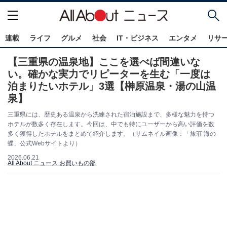
連載
ライフ
グルメ
社会
IT・ビジネス
エンタメ
リサ
【三重県の温泉地】ここを選べば間違いな
い。確かな実力でリピーターを生む「一度は
泊まりたいホテル」3選【榊原温泉・湯の山温
泉】
三重県には、歴史ある温泉から洗練された宿泊施設まで、多様な魅力を持つ
ホテルが数多く存在します。今回は、中でも特にユーザーから高い評価を数
多く獲得したホテルをまとめて紹介します。（サムネイル画像：「旅荘 海の
蝶」公式Webサイトより）
2026.06.21
All About ニュース お買いもの部