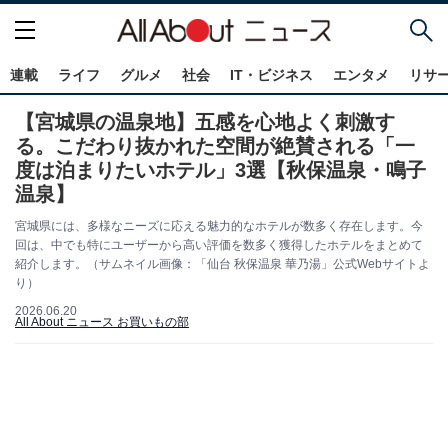
連載
ライフ
グルメ
社会
IT・ビジネス
エンタメ
リサ
【宮城県の温泉地】五感を心地よく刺激す
る。こだわり抜かれた空間が絶賛される「一
度は泊まりたいホテル」3選【秋保温泉・鳴子
温泉】
宮城県には、多様なニーズに応える魅力的なホテルが数多く存在します。今
回は、中でも特にユーザーから高い評価を数多く獲得したホテルをまとめて
紹介します。（サムネイル画像：「仙台 秋保温泉 華乃湯」公式Webサイトよ
り）
2026.06.20
All About ニュース お買いもの部