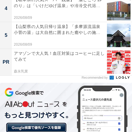
のり」は「いけだゆげ温泉」や冷冷交代浴...
※プランにより時間が異なる可能性があります
4
2026/08/09
あわせて読みたい
【山梨県の人気日帰り温泉】「多摩源流温泉
【秋保温泉の人気ホテル】「仙台 秋保温泉
小菅の湯」は大自然に囲まれた癒やしの施...
5
華乃湯」は自家源泉の湯めぐりと美食を楽し
む宿
2026/08/09
アマゾンで大人気！血圧対策はコーヒーに足し
てみて
PR
森永乳業
Recommended by