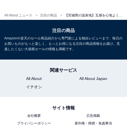
All About ニュース
注目の商品
【宮城県の温泉地】五感を心地よく刺激する。こだわり抜かれた空間が絶賛される「一度は泊まりたいホテル」3選【秋保温泉・鳴子温泉】
アクセス
注目の商品
Amazonや楽天のセール商品紹介から専門家による独自レビューまで、毎日の
所在地：宮城県大崎市鳴子温泉車湯54-6
お買いものがもっと楽しく、もっとお得になる注目の商品情報をお届け。見
交通手段：JR鳴子温泉駅よりタクシーで約3分／公式
逃したくない大規模セールの情報も満載です。
Webサイトをご確認ください
関連サービス
料金
All About
All About Japan
大人1名（参考価格）：公式Webサイトをご確認くださ
イチオシ
い
※料金は公式Webサイト参考価格
※プラン・部屋により価格は変動します
サイト情報
会社概要
広告掲載
チェックイン・チェックアウト
プライバシーポリシー
著作権・商標・免責事項