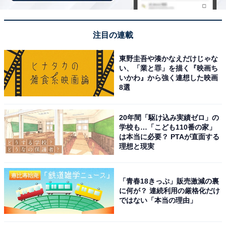
注目の連載
「鳴子温泉 ホテル亀屋」は独特な香りの「黒湯」
と車窓が魅力の宿
東野圭吾や湊かなえだけじゃな
い、「業と罪」を描く『映画ち
いかわ』から強く連想した映画
8選
20年間「駆け込み実績ゼロ」の
学校も…「こども110番の家」
は本当に必要？ PTAが直面する
理想と現実
「青春18きっぷ」販売激減の裏
に何が？ 連続利用の厳格化だけ
ではない「本当の理由」