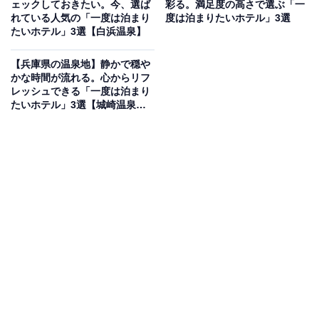
ェックしておきたい。今、選ば
彩る。満足度の高さで選ぶ「一
り）
れている人気の「一度は泊まり
度は泊まりたいホテル」3選
たいホテル」3選【白浜温泉】
「仙台 秋保温泉 華乃湯」は、名取川の清流を望むロケー
ションで「自然・美と健康・美食」を堪能できる宿で
【兵庫県の温泉地】静かで穏や
す。自慢の温泉は、湯量豊富な自家源泉を使用した「川
かな時間が流れる。心からリフ
レッシュできる「一度は泊まり
沿い露天風呂」や「山沿い露天風呂」など館内での湯め
たいホテル」3選【城崎温泉・
ぐりが可能。食事は、新鮮な食材を活かした「創作・和
有馬温泉】
イタリアンビュッフェ」を会場「万華鏡」などで楽しめ
ます。
楽天トラベルでホテルを見る