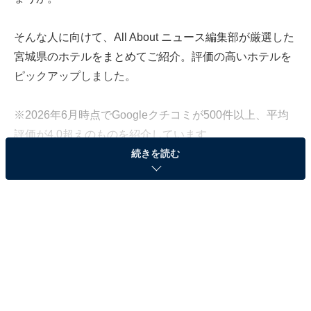
そんな人に向けて、All About ニュース編集部が厳選した
宮城県のホテルをまとめてご紹介。評価の高いホテルを
ピックアップしました。
※2026年6月時点でGoogleクチコミが500件以上、平均
評価が4.0超えのものを紹介しています
続きを読む
この記事の執筆者：
All About ニュース お買
いもの部
Amazonのセール商品から売れ筋ランキングまで、毎日のお買いも
のがもっと楽しく、もっとお得になる情報をお届け。編集部員によ
る独自レビューなど、ここでしか手に入らない情報も満載です。
...続きを読む
※本記事で紹介している商品の購入やサービスの利用により、売上の一部が
オールアバウトに還元されることがあります。