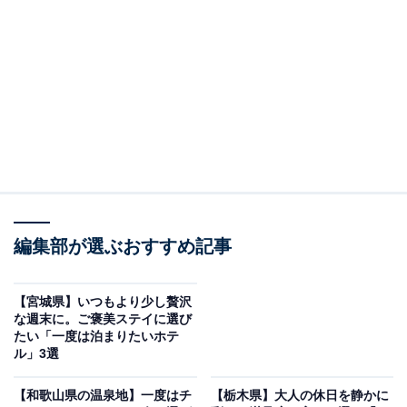
「仙台 秋保温泉 華乃湯」は自家源泉の湯めぐりと
美食を楽しむ宿
編集部が選ぶおすすめ記事
【宮城県】いつもより少し贅沢
な週末に。ご褒美ステイに選び
たい「一度は泊まりたいホテ
ル」3選
【和歌山県の温泉地】一度はチ
【栃木県】大人の休日を静かに
仙台 秋保温泉 華乃湯（画像：「仙台 秋保温泉 華乃湯」公式Webサイトよ