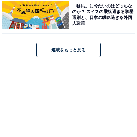
「移民」に冷たいのはどっちな
のか？ スイスの厳格過ぎる学歴
鳴子温泉 ホテル亀屋（画像：「鳴子温泉 ホテル亀屋」公式Webサイトよ
り）
選別と、日本の曖昧過ぎる外国
人政策
「鳴子温泉 ホテル亀屋」は、皮膚をつるつるにする効果
がある地域でも珍しい「二見源泉」の「黒湯（重曹
泉）」を堪能できる宿です。男性露天風呂や客室からは
連載をもっと見る
敷地すぐ横を通る陸羽東線の車両を眺めることができ、
ローカル線の風情を存分に楽しめます。お食事には東北
の時季の恵みを楽しめる季節の会席料理をいただけま
す。
楽天トラベルでホテルを見る