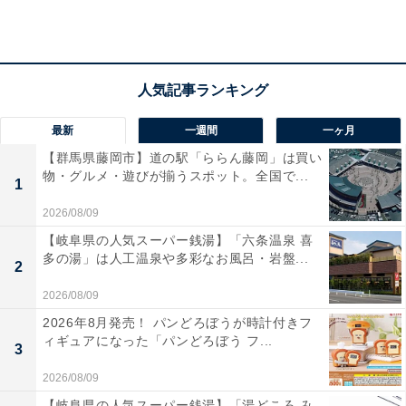
アクセス
所在地：宮城県仙台市太白区秋保町湯元字除33-1
交通手段：JR仙台駅から車で約30分／宮城交通バス
最新
一週間
一ヶ月
「磊々峡」下車徒歩3分／仙台南ICより車で約15分／仙
【群馬県藤岡市】道の駅「ららん藤岡」は買い
台駅から無料送迎バスあり（要予約）
物・グルメ・遊びが揃うスポット。全国で...
1
料金
2026/08/09
【岐阜県の人気スーパー銭湯】「六条温泉 喜
大人1名（参考価格）：1万2480円
多の湯」は人工温泉や多彩なお風呂・岩盤...
2
※料金は公式Webサイト参考価格
※プラン・部屋により価格は変動します
2026/08/09
2026年8月発売！ パンどろぼうが時計付きフ
ィギュアになった「パンどろぼう フ...
チェックイン・チェックアウト
3
チェックイン：15:00
2026/08/09
チェックアウト：11:00
【岐阜県の人気スーパー銭湯】「湯どころ み