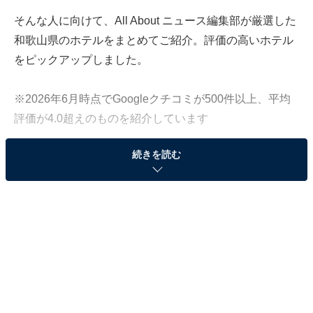
そんな人に向けて、All About ニュース編集部が厳選した
和歌山県のホテルをまとめてご紹介。評価の高いホテル
をピックアップしました。
※2026年6月時点でGoogleクチコミが500件以上、平均
評価が4.0超えのものを紹介しています
続きを読む
この記事の執筆者：
All About ニュース お買
いもの部
Amazonのセール商品から売れ筋ランキングまで、毎日のお買いも
のがもっと楽しく、もっとお得になる情報をお届け。編集部員によ
る独自レビューなど、ここでしか手に入らない情報も満載です。
...続きを読む
※本記事で紹介している商品の購入やサービスの利用により、売上の一部が
オールアバウトに還元されることがあります。