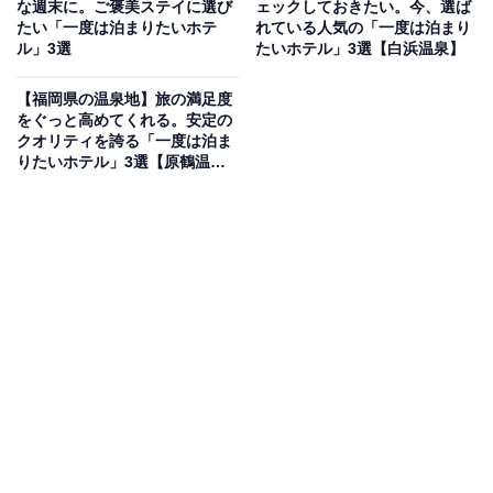
な週末に。ご褒美ステイに選び
ェックしておきたい。今、選ば
「和歌の浦温泉 萬波 MANPA RESORT」は、和歌浦湾を
たい「一度は泊まりたいホテ
れている人気の「一度は泊まり
ル」3選
たいホテル」3選【白浜温泉】
一望する全室海側オーシャンビューの絶景宿です。和歌
浦で唯一有する露天風呂からは爽やかな潮風を感じなが
【福岡県の温泉地】旅の満足度
ら長湯を楽しめます。お料理は地元の雑賀崎港や和歌浦
をぐっと高めてくれる。安定の
クオリティを誇る「一度は泊ま
港から直接買い付けた新鮮な海の幸や熊野牛を堪能。オ
りたいホテル」3選【原鶴温
トナの球技場「TANO」などの施設も充実しています。
泉】
楽天トラベルでホテルを見る