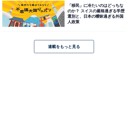
ューの客室からコバルトブルーの美しい海を堪能できま
「移民」に冷たいのはどっちな
す。自社源泉の温泉が注ぐ露天風呂も、四季折々の風情
のか？ スイスの厳格過ぎる学歴
選別と、日本の曖昧過ぎる外国
を感じる開放的な空間で楽しめるのが魅力。食事は南紀
人政策
近郊の新鮮な魚介類や肉を使用したメニューなど、旬の
味覚を味わえます。庭園を彩る幻想的な「イルミネーシ
ョン」も見逃せません。
連載をもっと見る
楽天トラベルでホテルを見る
アクセス