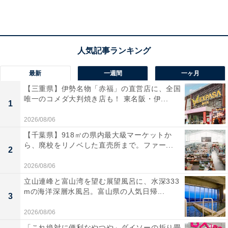
アクセス
所在地：〒641-0023 和歌山県和歌山市新和歌浦2-10
交通手段：大阪より車で80分／JR和歌山駅より車約20分
／南海和歌山市駅より車で15分／無料駐車場完備
最新
一週間
一ヶ月
料金
【三重県】伊勢名物「赤福」の直営店に、全国
大人1名（参考価格）：1万7600円
唯一のコメダ大判焼き店も！ 東名阪・伊...
1
※料金は公式Webサイト参考価格
2026/08/06
※プラン・部屋により価格は変動します
【千葉県】918㎡の県内最大級マーケットか
ら、廃校をリノベした直売所まで。ファー...
2
チェックイン・チェックアウト
2026/08/06
チェックイン：15:00
立山連峰と富山湾を望む展望風呂に、水深333
チェックアウト：10:00
mの海洋深層水風呂。富山県の人気日帰...
3
※プランにより時間が異なる可能性があります
2026/08/06
あわせて読みたい
「これ絶対に便利なやつや」ダイソーの折り畳