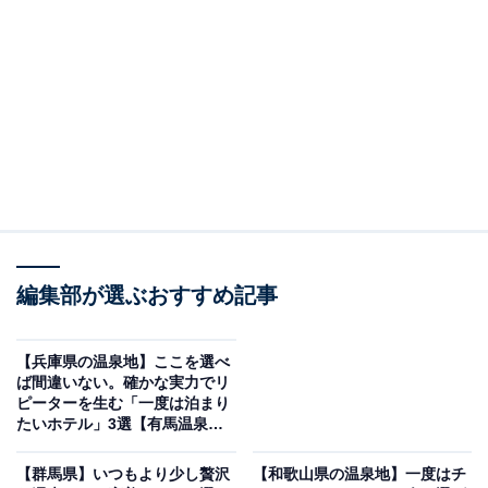
「和歌の浦温泉 萬波 MANPA RESORT」は全室オ
ーシャンビューの絶景が魅力
編集部が選ぶおすすめ記事
【兵庫県の温泉地】ここを選べ
ば間違いない。確かな実力でリ
ピーターを生む「一度は泊まり
たいホテル」3選【有馬温泉・
香住温泉・赤穂温泉】
和歌の浦温泉 萬波 MANPA RESORT（画像：「和歌の浦温泉 萬波 MANPA
RESORT」公式Webサイトより）
【群馬県】いつもより少し贅沢
【和歌山県の温泉地】一度はチ