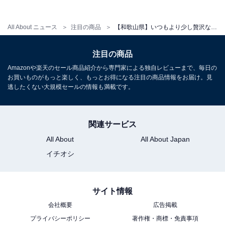
所在地：和歌山県西牟婁郡白浜町3212-1
All About ニュース
注目の商品
【和歌山県】いつもより少し贅沢な週末に。ご褒美ステイに選びたい「一度は泊まりたいホテル」3選
交通手段：JR白浜駅より無料シャトルバスまたはタクシ
ーで約10分
注目の商品
料金
Amazonや楽天のセール商品紹介から専門家による独自レビューまで、毎日の
お買いものがもっと楽しく、もっとお得になる注目の商品情報をお届け。見
大人1名（参考価格）：18,900円
逃したくない大規模セールの情報も満載です。
※料金は公式Webサイト参考価格
※プラン・部屋により価格は変動します
関連サービス
All About
All About Japan
チェックイン・チェックアウト
イチオシ
チェックイン：15:00
チェックアウト：11:00
※プランにより時間が異なる可能性があります
サイト情報
会社概要
広告掲載
あわせて読みたい
プライバシーポリシー
著作権・商標・免責事項