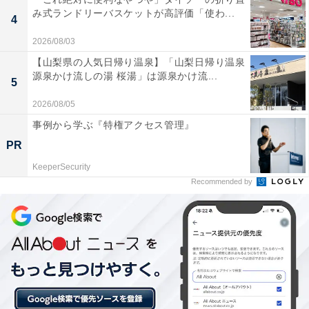
み式ランドリーバスケットが高評価「使わ...
【和歌山県の人気ホテル】「和歌の浦温泉 萬
4
波 MANPA RESORT」が選ばれる理由
2026/08/03
【山梨県の人気日帰り温泉】「山梨日帰り温泉
源泉かけ流しの湯 桜湯」は源泉かけ流...
5
2026/08/05
事例から学ぶ『特権アクセス管理』
PR
KeeperSecurity
Recommended by
「白浜古賀の井リゾート＆スパ」は全室オーシャ