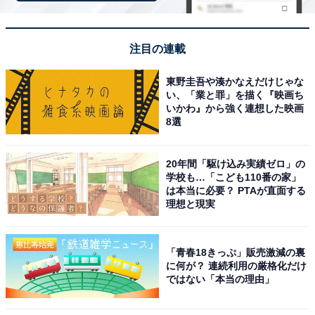
ンビューと幻想的なイルミネーションが魅力
注目の連載
東野圭吾や湊かなえだけじゃな
い、「業と罪」を描く『映画ち
いかわ』から強く連想した映画
8選
20年間「駆け込み実績ゼロ」の
学校も…「こども110番の家」
は本当に必要？ PTAが直面する
理想と現実
「青春18きっぷ」販売激減の裏
に何が？ 連続利用の厳格化だけ
白浜古賀の井リゾート＆スパ（画像出典：楽天トラベル）
ではない「本当の理由」
「白浜古賀の井リゾート＆スパ」は、全室オーシャンビ