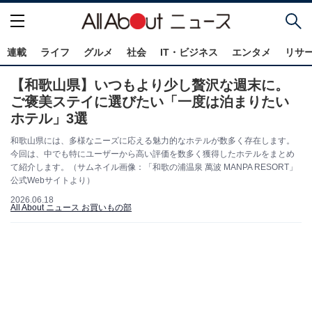
連載
ライフ
グルメ
社会
IT・ビジネス
エンタメ
リサ
【和歌山県】いつもより少し贅沢な週末に。
ご褒美ステイに選びたい「一度は泊まりたい
ホテル」3選
和歌山県には、多様なニーズに応える魅力的なホテルが数多く存在します。
今回は、中でも特にユーザーから高い評価を数多く獲得したホテルをまとめ
て紹介します。（サムネイル画像：「和歌の浦温泉 萬波 MANPA RESORT」
公式Webサイトより）
2026.06.18
All About ニュース お買いもの部