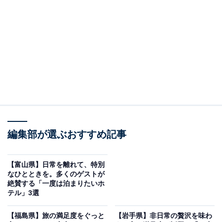
「有馬温泉 竹取亭円山」は8つの貸切風呂で金
泉・銀泉を堪能できる宿
編集部が選ぶおすすめ記事
【富山県】日常を離れて、特別
なひとときを。多くのゲストが
絶賛する「一度は泊まりたいホ
テル」3選
【福島県】旅の満足度をぐっと
【岩手県】非日常の贅沢を味わ
有馬温泉 竹取亭円山（画像：「有馬温泉 竹取亭円山」公式Webサイトよ