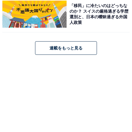
イトより）
「移民」に冷たいのはどっちな
のか？ スイスの厳格過ぎる学歴
「なごみの香風の宿 さだ助」は、ちいさな漁師町にあ
選別と、日本の曖昧過ぎる外国
る、海の幸と温かなおもてなしが自慢の宿です。主人が
人政策
自ら仕入れる新鮮な香住ガニや松葉ガニ、こだわりの一
品料理を堪能できます。館内には心地よい香住温泉の湯
を楽しめるお風呂が完備されており、日々の疲れを癒や
連載をもっと見る
す贅沢なひとときを過ごせます。
楽天トラベルでホテルを見る