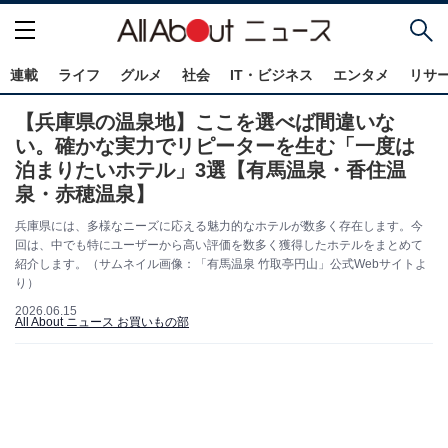
連載
ライフ
グルメ
社会
IT・ビジネス
エンタメ
リサ
【兵庫県の温泉地】ここを選べば間違いな
い。確かな実力でリピーターを生む「一度は
泊まりたいホテル」3選【有馬温泉・香住温
泉・赤穂温泉】
兵庫県には、多様なニーズに応える魅力的なホテルが数多く存在します。今
回は、中でも特にユーザーから高い評価を数多く獲得したホテルをまとめて
紹介します。（サムネイル画像：「有馬温泉 竹取亭円山」公式Webサイトよ
り）
2026.06.15
All About ニュース お買いもの部