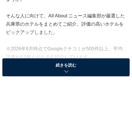
そんな人に向けて、All About ニュース編集部が厳選した
兵庫県のホテルをまとめてご紹介。評価の高いホテルを
ピックアップしました。
※2026年6月時点でGoogleクチコミが500件以上、平均
評価が4.0超えのものを紹介しています
続きを読む
この記事の執筆者：
All About ニュース お買
いもの部
Amazonのセール商品から売れ筋ランキングまで、毎日のお買いも
のがもっと楽しく、もっとお得になる情報をお届け。編集部員によ
る独自レビューなど、ここでしか手に入らない情報も満載です。
...続きを読む
※本記事で紹介している商品の購入やサービスの利用により、売上の一部が
オールアバウトに還元されることがあります。