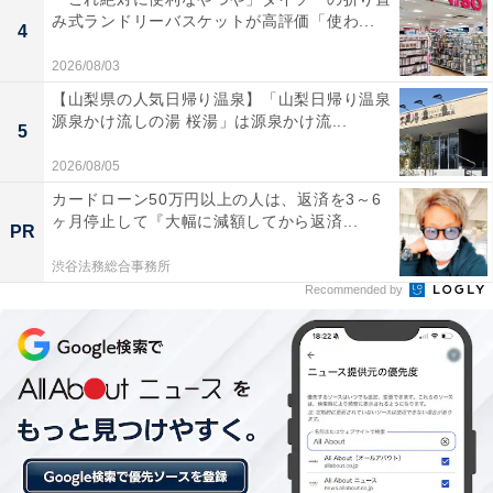
み式ランドリーバスケットが高評価「使わ...
4
あわせて読みたい
2026/08/03
【有馬温泉の人気ホテル】「有馬温泉 竹取亭
【山梨県の人気日帰り温泉】「山梨日帰り温泉
円山」が選ばれる理由
源泉かけ流しの湯 桜湯」は源泉かけ流...
5
2026/08/05
カードローン50万円以上の人は、返済を3～6
ヶ月停止して『大幅に減額してから返済...
PR
渋谷法務総合事務所
Recommended by