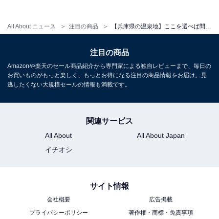
アクセス
All About ニュース
注目の商品
【兵庫県の温泉地】ここを選べば間違いない。確かな実力でリピーターを生む「一度は泊まりたいホテル」3選【有馬温泉・香住温泉・赤穂温泉】
所在地：兵庫県美方郡香美町香住区下浜634
交通手段：公式Webサイトをご確認ください
注目の商品
Amazonや楽天のセール商品紹介から専門家による独自レビューまで、毎日の
料金
お買いものがもっと楽しく、もっとお得になる注目の商品情報をお届け。見
逃したくない大規模セールの情報も満載です。
大人1名（参考価格）：1万1000円
※料金は公式Webサイト参考価格
※プラン・部屋により価格は変動します
関連サービス
All About
All About Japan
チェックイン・チェックアウト
イチオシ
チェックイン：15:00
チェックアウト：10:00
サイト情報
※プランにより時間が異なる可能性があります
会社概要
広告掲載
あわせて読みたい
プライバシーポリシー
著作権・商標・免責事項