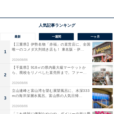
アクセス
所在地：兵庫県神戸市北区有馬町1364-1
交通手段：神戸電鉄有馬温泉駅より徒歩約15分（無料送
最新
一週間
一ヶ月
迎あり）／阪神高速北神戸線 有馬口ICより約5分
【三重県】伊勢名物「赤福」の直営店に、全国
唯一のコメダ大判焼き店も！ 東名阪・伊...
料金
1
2026/08/06
大人1名（参考価格）：5万円
【千葉県】918㎡の県内最大級マーケットか
※料金は公式Webサイト参考価格
ら、廃校をリノベした直売所まで。ファー...
2
※プラン・部屋により価格は変動します
2026/08/06
チェックイン・チェックアウト
立山連峰と富山湾を望む展望風呂に、水深333
mの海洋深層水風呂。富山県の人気日帰...
3
チェックイン：15:00
チェックアウト：11:00
2026/08/06
※プランにより時間が異なる可能性があります
「これ絶対に便利なやつや」ダイソーの折り畳