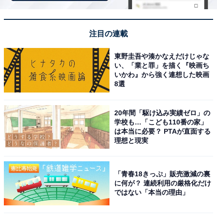
「なごみの香風の宿 さだ助」は獲れたてのカニと
香住の海の幸を堪能できる宿
注目の連載
東野圭吾や湊かなえだけじゃな
い、「業と罪」を描く『映画ち
いかわ』から強く連想した映画
8選
20年間「駆け込み実績ゼロ」の
学校も…「こども110番の家」
は本当に必要？ PTAが直面する
理想と現実
「青春18きっぷ」販売激減の裏
に何が？ 連続利用の厳格化だけ
ではない「本当の理由」
なごみの香風の宿 さだ助（画像：「なごみの香風の宿 さだ助」公式Webサ