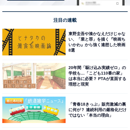
「箱根・芦ノ湖 はなをり」は芦ノ湖の絶景と彩り
豊かなビュッフェが魅力
注目の連載
東野圭吾や湊かなえだけじゃな
い、「業と罪」を描く『映画ち
いかわ』から強く連想した映画
8選
20年間「駆け込み実績ゼロ」の
学校も…「こども110番の家」
は本当に必要？ PTAが直面する
理想と現実
「青春18きっぷ」販売激減の裏
に何が？ 連続利用の厳格化だけ
ではない「本当の理由」
箱根・芦ノ湖 はなをり（画像：「箱根・芦ノ湖 はなをり」公式Webサイト
より）