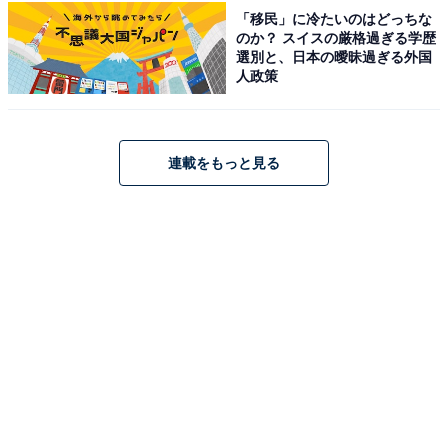
「移民」に冷たいのはどっちな
芦ノ湖のほとりに佇む「箱根・芦ノ湖 はなをり」は、和
のか？ スイスの厳格過ぎる学歴
の心とモダンなデザインが融合した温泉旅館リゾートで
選別と、日本の曖昧過ぎる外国
人政策
す。雄大な湖を望む大浴場では「四季の露天風呂 棚湯」
や半露天の「貸切風呂」で名湯を満喫できます。お食事
は、二十四節気による季節感を表現した、彩り豊かな和
洋のビュッフェを堪能できます。
連載をもっと見る
楽天トラベルでホテルを見る