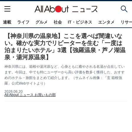
連載
ライフ
グルメ
社会
IT・ビジネス
エンタメ
リサ
【神奈川県の温泉地】ここを選べば間違いな
い。確かな実力でリピーターを生む「一度は
泊まりたいホテル」3選【強羅温泉・芦ノ湖温
泉・湯河原温泉】
神奈川県には、箱根や湯河原など、心身ともに癒やされる名湯が点在してい
ます。今回は、中でも特にユーザーから高い評価を数多く獲得した、おすす
めのホテル・旅館をまとめて紹介します。（サムネイル画像：「玄 箱根強
羅」公式Webサイトより）
2026.06.20
All About ニュース お買いもの部