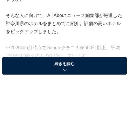
そんな人に向けて、All About ニュース編集部が厳選した
神奈川県のホテルをまとめてご紹介。評価の高いホテル
をピックアップしました。
※2026年6月時点でGoogleクチコミが500件以上、平均
評価が4.0超えのものを紹介しています
続きを読む
この記事の執筆者：
All About ニュース お買
いもの部
Amazonのセール商品から売れ筋ランキングまで、毎日のお買いも
のがもっと楽しく、もっとお得になる情報をお届け。編集部員によ
る独自レビューなど、ここでしか手に入らない情報も満載です。
...続きを読む
※本記事で紹介している商品の購入やサービスの利用により、売上の一部が
オールアバウトに還元されることがあります。