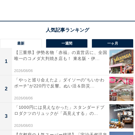
アクセス
所在地：神奈川県足柄下郡箱根町強羅1300-238
交通手段：箱根登山電車「強羅」駅から送迎車で約5分
最新
一週間
一ヶ月
料金
【三重県】伊勢名物「赤福」の直営店に、全国
唯一のコメダ大判焼き店も！ 東名阪・伊...
大人1名（参考価格）：4万3450円
1
※料金は公式Webサイト参考価格
2026/08/06
※プラン・部屋により価格は変動します
「やっと巡り会えたよ」ダイソーの“ちいかわ
ポーチ”が220円で反響。ぬい活＆防災...
2
チェックイン・チェックアウト
2026/08/06
チェックイン：15:00
「1000円には見えなかった」スタンダードプ
チェックアウト：11:00
ロダクツのリュックが「高見えする」の...
3
※プランにより時間が異なる可能性があります
2026/08/03
【京都府の人気スーパー銭湯】「宇治天然温泉
あわせて読みたい