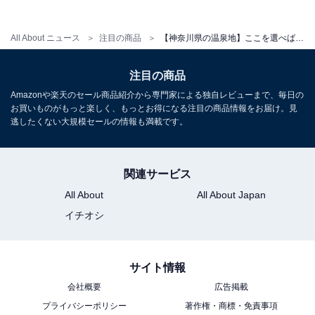
アクセス
所在地：神奈川県足柄下郡箱根町元箱根桃源台160
All About ニュース
注目の商品
【神奈川県の温泉地】ここを選べば間違いない。確かな実力でリピーターを生む「一度は泊まりたいホテル」3選【強羅温泉・芦ノ湖温泉・湯河原温泉】
交通手段：小田原駅東口より伊豆箱根バスJライン湖尻・
箱根園行に乗車／「小田原駅西口」よりホテル無料送迎
注目の商品
バスを運行（事前予約制）
Amazonや楽天のセール商品紹介から専門家による独自レビューまで、毎日の
お買いものがもっと楽しく、もっとお得になる注目の商品情報をお届け。見
逃したくない大規模セールの情報も満載です。
料金
大人1名（参考価格）：1万8567円
※料金は公式Webサイト参考価格
関連サービス
※プラン・部屋により価格は変動します
All About
All About Japan
イチオシ
チェックイン・チェックアウト
チェックイン：15:00
サイト情報
チェックアウト：10:00
会社概要
広告掲載
※プランにより時間が異なる可能性があります
プライバシーポリシー
著作権・商標・免責事項