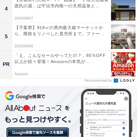
源氏の湯」は宇治市内唯一の天然温泉と...
4
【強羅温泉の人気ホテル】「玄 箱根強羅」は
全室源泉かけ流し露天風呂付きの客室とお部
2026/08/07
屋食が魅力の宿
【千葉県】918㎡の県内最大級マーケットか
ら、廃校をリノベした直売所まで。ファー...
5
2026/08/06
「え、こんなセールやってたの？」80％OFF
以上が続々登場！Amazonの本気が...
PR
Amazon
Recommended by