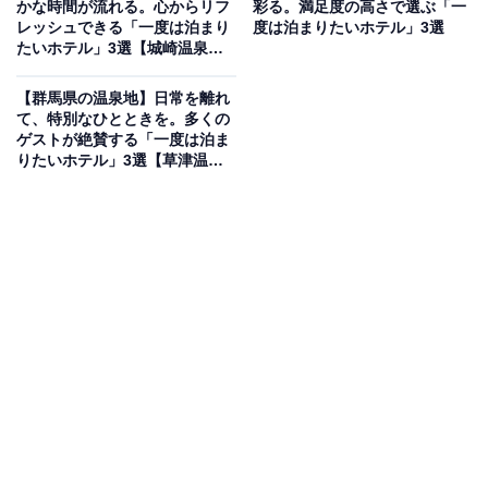
かな時間が流れる。心からリフ
彩る。満足度の高さで選ぶ「一
レッシュできる「一度は泊まり
度は泊まりたいホテル」3選
「玄 箱根強羅」は、箱根連山の絶景を望む高台に佇む全
たいホテル」3選【城崎温泉・
18室の温泉宿。全客室に「パノラマ景観デッキ」と「源
有馬温泉】
泉かけ流し露天風呂」を完備し、お食事は朝夕ともにプ
【群馬県の温泉地】日常を離れ
て、特別なひとときを。多くの
ライベートなお部屋食でいただけます。真鶴や相模の旬
ゲストが絶賛する「一度は泊ま
の素材を活かした「温故知新の創作懐石料理」を堪能で
りたいホテル」3選【草津温
泉・四万温泉・伊香保温泉】
きるほか、フリーフローが楽しめるラウンジも備えてい
ます。
楽天トラベルでホテルを見る