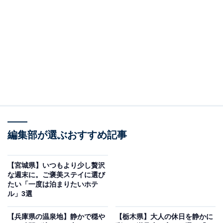
「玄 箱根強羅」は全室源泉かけ流し露天風呂付き
の客室とお部屋食が魅力の宿
編集部が選ぶおすすめ記事
【宮城県】いつもより少し贅沢
な週末に。ご褒美ステイに選び
たい「一度は泊まりたいホテ
ル」3選
【兵庫県の温泉地】静かで穏や
【栃木県】大人の休日を静かに
玄 箱根強羅（画像：「玄 箱根強羅」公式Webサイトより）