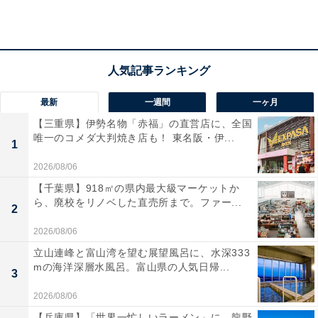
料金
※レンタルタオル＆バスタオルセット（200円）、タオ
ル（160円）、バスタオル（420円）などの有料アイテム
あり。
最新
一週間
一ヶ月
平日：大人 800円、小人 400円
【三重県】伊勢名物「赤福」の直営店に、全国
土・日・祝：大人 900円、小人 450円
唯一のコメダ大判焼き店も！ 東名阪・伊...
1
※小人は3歳〜小学6年生、2歳以下は無料です。
2026/08/06
【千葉県】918㎡の県内最大級マーケットか
宿泊可否
ら、廃校をリノベした直売所まで。ファー...
2
宿泊：不可（営業時間は10:00〜23:00、最終受付22:30ま
2026/08/06
での日帰り温浴施設のため、宿泊用の客室や夜間滞在プ
立山連峰と富山湾を望む展望風呂に、水深333
mの海洋深層水風呂。富山県の人気日帰...
ランは提供されていません。）
3
2026/08/06
あわせて読みたい
【兵庫県】「世界一忙しいラーメン」に、龍野