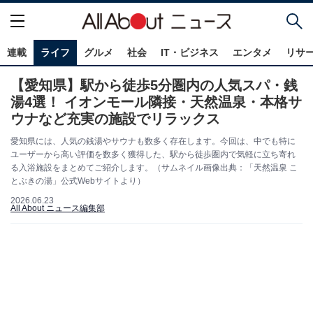
連載
ライフ
グルメ
社会
IT・ビジネス
エンタメ
リサ
【愛知県】駅から徒歩5分圏内の人気スパ・銭
湯4選！ イオンモール隣接・天然温泉・本格サ
ウナなど充実の施設でリラックス
愛知県には、人気の銭湯やサウナも数多く存在します。今回は、中でも特に
ユーザーから高い評価を数多く獲得した、駅から徒歩圏内で気軽に立ち寄れ
る入浴施設をまとめてご紹介します。（サムネイル画像出典：「天然温泉 こ
とぶきの湯」公式Webサイトより）
2026.06.23
All About ニュース編集部