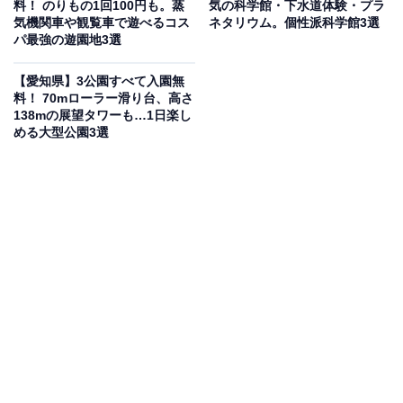
料！ のりもの1回100円も。蒸
気の科学館・下水道体験・プラ
気機関車や観覧車で遊べるコス
ネタリウム。個性派科学館3選
常滑内に位置する施設で、12種類のお風呂と2つの露天
パ最強の遊園地3選
風呂を楽しめます。地元食材を使ったメニューの食事
処・リラックスルームも完備しており、地域の方から外
【愛知県】3公園すべて入園無
料！ 70mローラー滑り台、高さ
国人観光客まで広く利用されています。平日800円・土
138mの展望タワーも…1日楽し
日祝900円で利用できます。
める大型公園3選
営業時間
10:00〜23:00（最終受付 22:30）
アクセス
所在地：愛知県常滑市りんくう町2-20-3 イオンモール常
滑 ワンダーフォレストきゅりお内
アクセス：名鉄空港線「りんくう常滑駅」より徒歩約1
分、イオンモール常滑内の「ワンダーフォレストきゅり
お」に位置しています。