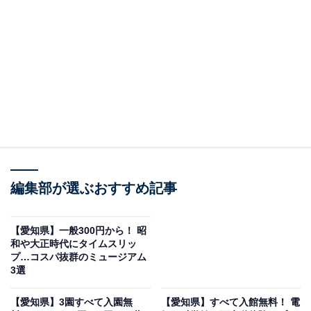
マにした多彩なお風呂が魅力
編集部が選ぶおすすめ記事
【愛知県】一般300円から！ 昭
和や大正時代にタイムスリッ
プ…コスパ抜群のミュージアム
3選
「常滑温泉 マーゴの湯」愛知県常滑市公式観光サイトより
【愛知県】3園すべて入園無
【愛知県】すべて入館無料！ 電
名鉄「りんくう常滑駅」から徒歩約1分・イオンモール