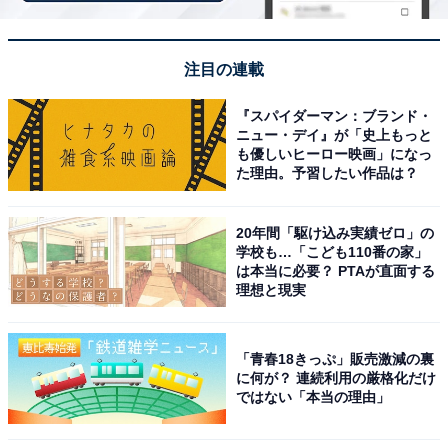
「竜泉寺の湯 豊田浄水店」は13種類のお風呂とサ
ウナ、14種類の天然鉱石を使用した岩盤浴
注目の連載
『スパイダーマン：ブランド・
ニュー・デイ』が「史上もっと
も優しいヒーロー映画」になっ
た理由。予習したい作品は？
20年間「駆け込み実績ゼロ」の
学校も…「こども110番の家」
は本当に必要？ PTAが直面する
理想と現実
「青春18きっぷ」販売激減の裏
に何が？ 連続利用の厳格化だけ
ではない「本当の理由」
「竜泉寺の湯 豊田浄水店」公式Webサイトより