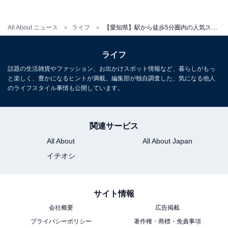
17分。東海環状自動車道「豊田勘八IC」より約18分。大
駐車場完備（6時間まで無料）。
All About ニュース
ライフ
【愛知県】駅から徒歩5分圏内の人気スパ・銭湯4選！ イオンモール隣接・天然温泉・本格サウナなど充実の施設でリラックス
料金
ライフ
※シャンプー・ソープは備え付けてあります。
話題の生活雑貨やファッション、お出かけスポット情報など、暮らしがもっ
と楽しく、豊かになるヒントが満載。編集部が独自調査した、気になる他人
平日：大人（中学生以上）750円、朝風呂（6:00〜
のライフスタイル事情も公開しています。
9:00）650円、小人（小学生）300円、幼児（4歳以上）
100円、3歳以下無料
土・日・祝：大人（中学生以上）850円、朝風呂
関連サービス
（6:00〜9:00）750円、小人（小学生）400円、幼児（4
All About
All About Japan
歳以上）100円、3歳以下無料
イチオシ
※岩盤浴料は別途400円（大人・中学生以上が対象。時
間無制限、岩盤浴のみの利用は不可）。
サイト情報
会社概要
広告掲載
宿泊可否
プライバシーポリシー
著作権・商標・免責事項