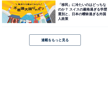
「移民」に冷たいのはどっちな
名鉄「浄水」駅から徒歩1分という好立地ながら、高濃
のか？ スイスの厳格過ぎる学歴
度炭酸泉・天然温泉岩風呂・壺湯・シルク風呂など13種
選別と、日本の曖昧過ぎる外国
人政策
類の浴槽と黄土サウナ・水風呂を完備しています。14種
類の天然鉱石を使用した岩盤浴・食事処・リラクゼーシ
ョンも充実しており、平日750円・土日祝850円で利用で
連載をもっと見る
きます。
営業時間
6:00〜翌3:00（岩盤浴は翌2:30まで）
アクセス
所在地：愛知県豊田市浄水町四丁目17番地13
アクセス：電車の場合、名鉄豊田線「浄水」駅より徒歩
1分。車の場合、東名「三好IC」より約13分、「豊田
IC」より約18分。猿投グリーンロード「八草IC」より約