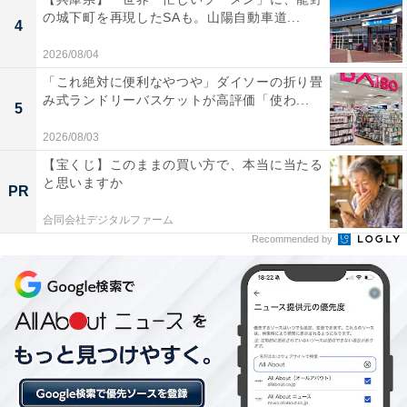
【愛知県の人気スーパー銭湯】「常滑温泉 マ
の城下町を再現したSAも。山陽自動車道...
4
ーゴの湯」は駅徒歩1分・イオンモール内で
楽しめる12種のお風呂と露天風呂が自慢の施
2026/08/04
設
「これ絶対に便利なやつや」ダイソーの折り畳
み式ランドリーバスケットが高評価「使わ...
5
2026/08/03
【宝くじ】このままの買い方で、本当に当たる
と思いますか
PR
合同会社デジタルファーム
Recommended by