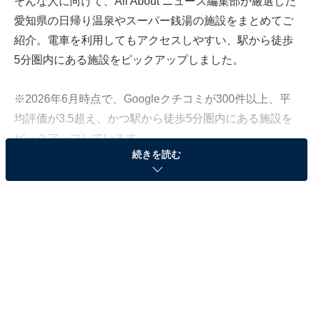
そんな人に向けて、All About ニュース編集部が厳選した
愛知県の日帰り温泉やスーパー銭湯の施設をまとめてご
紹介。電車を利用してもアクセスしやすい、駅から徒歩
5分圏内にある施設をピックアップしました。
※2026年6月時点で、Googleクチコミが300件以上、平
均評価が3.5超え、かつ駅から徒歩5分圏内にある施設を
ピックアップしています
続きを読む
この記事の執筆者：
All About ニュース編集
部
「All About ニュース」は、ネットの話題から世の中の動きまで、暮
らしの中にあふれる「なぜ？」「どうして？」を分かりやすく伝え
るAll About発のニュースメディアです。お金や仕事、恋愛、ITに関
...続きを読む
する疑問に対して専門家が分かりやすく回答するほか、エンタメ情
報やSNSで話題のトピックスを紹介しています。
「常滑温泉 マーゴの湯」は"極上の癒し処"をテー