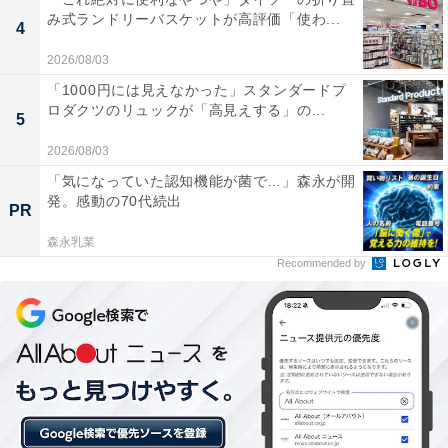
「白山温泉」には以下のような口コミが寄せられていま
み式ランドリーバスケットが高評価「使わ...
4
す。
2026/08/03
「1000円には見えなかった」スタンダードプ
全国からファンが訪れるという非常に強力な電気風
ロダクツのリュックが「高見えする」の...
5
呂をはじめ、日替わりの薬風呂や天然の地下水を使
2026/08/03
用した心地よい白湯など、バリエーション豊富なお
「気になっていた認知機能が菌で…」森永が開
風呂が楽しめる。
発。感動の70代続出
PR
森永乳業
Recommended by
約100度のカラカラに熱い遠赤外線の高温サウナ
と、天然の地下水をしっかり冷却した15度前後のキ
ンキンの水風呂との組み合わせが抜群で、最高の
「ととのい」を体験できる。