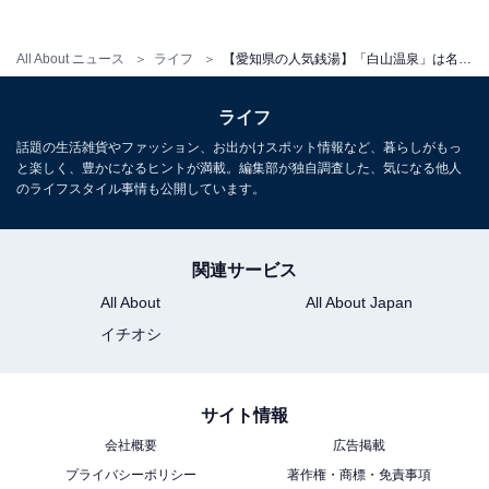
All About ニュース
ライフ
【愛知県の人気銭湯】「白山温泉」は名古屋駅近くにある2種類のサウナと8種類のお風呂のある銭湯施設。こだわりの名物風呂でリラックス
ライフ
話題の生活雑貨やファッション、お出かけスポット情報など、暮らしがもっ
と楽しく、豊かになるヒントが満載。編集部が独自調査した、気になる他人
のライフスタイル事情も公開しています。
関連サービス
All About
All About Japan
イチオシ
サイト情報
会社概要
広告掲載
プライバシーポリシー
著作権・商標・免責事項