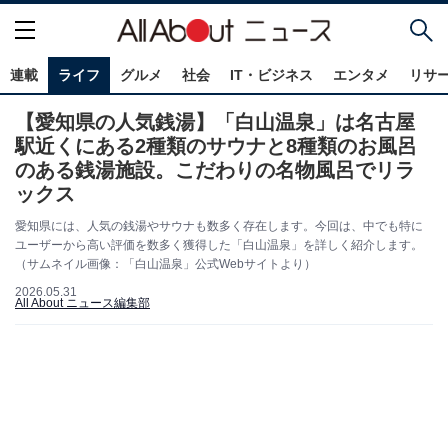
連載
ライフ
グルメ
社会
IT・ビジネス
エンタメ
リサ
【愛知県の人気銭湯】「白山温泉」は名古屋
駅近くにある2種類のサウナと8種類のお風呂
のある銭湯施設。こだわりの名物風呂でリラ
ックス
愛知県には、人気の銭湯やサウナも数多く存在します。今回は、中でも特に
ユーザーから高い評価を数多く獲得した「白山温泉」を詳しく紹介します。
（サムネイル画像：「白山温泉」公式Webサイトより）
2026.05.31
All About ニュース編集部