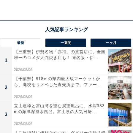
最新
一週間
一ヶ月
【三重県】伊勢名物「赤福」の直営店に、全国
唯一のコメダ大判焼き店も！ 東名阪・伊...
1
2026/08/06
【千葉県】918㎡の県内最大級マーケットか
ら、廃校をリノベした直売所まで。ファー...
2
2026/08/06
立山連峰と富山湾を望む展望風呂に、水深333
mの海洋深層水風呂。富山県の人気日帰...
3
「白山温泉」の口コミは？
2026/08/06
「これ絶対に便利なやつや」ダイソーの折り畳