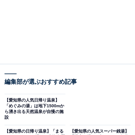
「白山温泉」です。
※2026年5月時点で、Googleクチコミが300件以上、平
均評価が4.0超えの銭湯を紹介しています
＞アクセスと料金をチェックする
この記事の執筆者：
All About ニュース編集
部
編集部が選ぶおすすめ記事
「All About ニュース」は、ネットの話題から世の中の動きまで、暮
らしの中にあふれる「なぜ？」「どうして？」を分かりやすく伝え
るAll About発のニュースメディアです。お金や仕事、恋愛、ITに関
...続きを読む
【愛知県の人気日帰り温泉】
する疑問に対して専門家が分かりやすく回答するほか、エンタメ情
「めぐみの湯」は地下1500mか
報やSNSで話題のトピックスを紹介しています。
ら湧き出る天然温泉が自慢の施
※本記事で紹介している商品の購入やサービスの利用により、売上の一部が
設
オールアバウトに還元されることがあります。
「白山温泉」は天然の地下水を100％利用したお湯
【愛知県の日帰り温泉】「まる
【愛知県の人気スーパー銭湯】