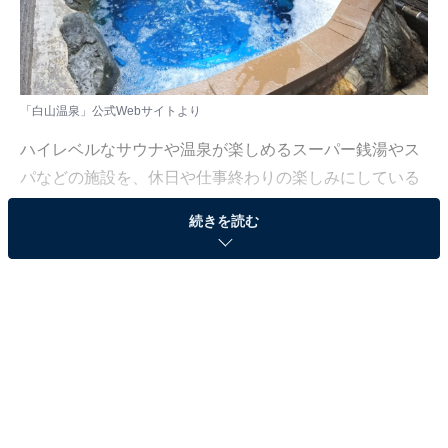
「白山温泉」公式Webサイトより
ハイレベルなサウナや温泉が楽しめるスーパー銭湯やス
パなどの施設を、休日や仕事終わりの楽しみにしている
人も少なくないはず。日々の疲れを癒すリラックスタイ
続きを読む
ムは、何物にも代えがたい時間ですよね。しかし、近年
では高い人気をほこる施設も多く、どこに行けばよいか
迷ってしまう……そんな思いを抱えている人もいるので
はないでしょうか。
そんな人に向けて、All About ニュース編集部が厳選し
た、人気かつ評価の高いサウナやスーパー銭湯の施設を
紹介します。今回紹介するのは、愛知県で人気の施設