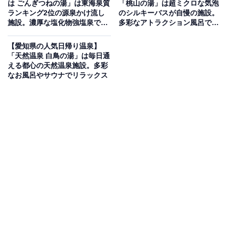
は ごんぎつねの湯」は東海泉質
「桃山の湯」は超ミクロな気泡
と強力な電気風呂が自慢の施設
ランキング2位の源泉かけ流し
のシルキーバスが自慢の施設。
施設。濃厚な塩化物強塩泉でリ
多彩なアトラクション風呂でリ
ラックス
ラックス
地下約150メートルからくみ上げた天然の地下水を100％
【愛知県の人気日帰り温泉】
利用し、ミネラル原鉱石に浸して沸かすこだわりのお湯
「天然温泉 白鳥の湯」は毎日通
が特徴。日替わりの「薬風呂」を楽しめる「露天風呂」
える都心の天然温泉施設。多彩
なお風呂やサウナでリラックス
のほか、全国的に強力で有名とされる「電気風呂」、
「ジェットバス」、「寝風呂」、「泡風呂」、「白
湯」、「うたせ風呂」など8種のお風呂を完備していま
す。さらに、温度約100度の「高温サウナ」と、軟水を
利用した「薬草スチームサウナ」の2種類があり、手も
みマッサージやコインランドリーも併設されています。
楽天トラベルで泊まれるサウナを探す