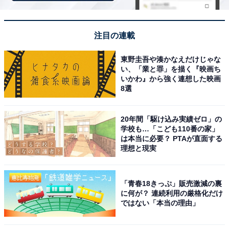
名古屋駅から車で10分弱、最寄り駅からも徒歩すぐ
という便利な立地にありながら、昔ながらの温かい
フロント形式の番台や駄菓子売り場など、アットホ
注目の連載
ームで清潔感ある雰囲気が素敵です。
東野圭吾や湊かなえだけじゃな
い、「業と罪」を描く『映画ち
いかわ』から強く連想した映画
8選
「白山温泉」のアクセスや料金情
次ページ
報も見る
20年間「駆け込み実績ゼロ」の
学校も…「こども110番の家」
は本当に必要？ PTAが直面する
理想と現実
「青春18きっぷ」販売激減の裏
に何が？ 連続利用の厳格化だけ
ではない「本当の理由」