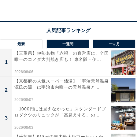
最新
一週間
一ヶ月
【三重県】伊勢名物「赤福」の直営店に、全国
唯一のコメダ大判焼き店も！ 東名阪・伊...
1
2026/08/06
【京都府の人気スーパー銭湯】「宇治天然温泉
源氏の湯」は宇治市内唯一の天然温泉と...
2
2026/08/07
「1000円には見えなかった」スタンダードプ
ロダクツのリュックが「高見えする」の...
3
2026/08/03
麦わら帽子のハローキティ キャンバス風ランチトート（画像出典：
Amazon）
【千葉県】918㎡の県内最大級マーケットか