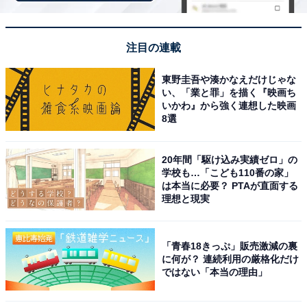
注目の連載
東野圭吾や湊かなえだけじゃな
マチたっぷりでお弁当や水筒もしっかり収納！毎
い、「業と罪」を描く『映画ち
日のランチに大活躍
いかわ』から強く連想した映画
8選
20年間「駆け込み実績ゼロ」の
学校も…「こども110番の家」
は本当に必要？ PTAが直面する
理想と現実
「青春18きっぷ」販売激減の裏
に何が？ 連続利用の厳格化だけ
ではない「本当の理由」