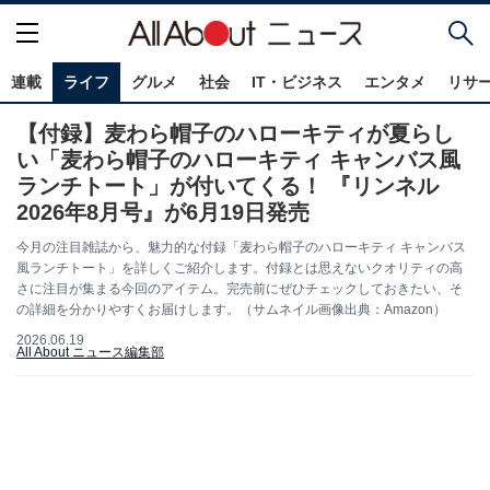
連載
ライフ
グルメ
社会
IT・ビジネス
エンタメ
リサ
【付録】麦わら帽子のハローキティが夏らし
い「麦わら帽子のハローキティ キャンバス風
ランチトート」が付いてくる！ 『リンネル
2026年8月号』が6月19日発売
今月の注目雑誌から、魅力的な付録「麦わら帽子のハローキティ キャンバス
風ランチトート」を詳しくご紹介します。付録とは思えないクオリティの高
さに注目が集まる今回のアイテム。完売前にぜひチェックしておきたい、そ
の詳細を分かりやすくお届けします。（サムネイル画像出典：Amazon）
2026.06.19
All About ニュース編集部