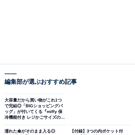
編集部が選ぶおすすめ記事
大容量だから買い物がこれ1つ
リンネル2026年8月号（画像出典：Amazon）
で完結◎「BIGショッピングバ
ッグ」が付いてくる『miffy 保
宝島社から6月19日に発売される『リンネル2026年8月
冷機能付き レジかごサイズの
BIGショッピングバッグ
号』（税込1720円）。付録として、「麦わら帽子のハロ
BOOK』が6月18日発売
濡れた傘がそのまま入る◎
【付録】3つの内ポケット付
ーキティ キャンバス風ランチトート」が付いてきます。