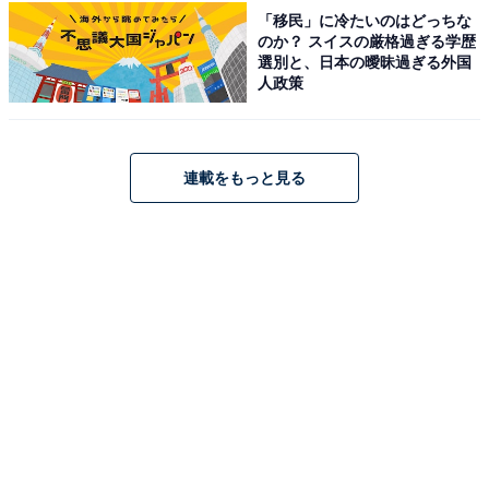
「移民」に冷たいのはどっちな
のか？ スイスの厳格過ぎる学歴
選別と、日本の曖昧過ぎる外国
人政策
連載をもっと見る
麦わら帽子のハローキティ キャンバス風ランチトート（画像出典：
Amazon）
高さ19×幅32×マチ12cmのゆとりあるサイズで、お弁当
箱や水筒をしっかり収納できます。マチがたっぷりある
ので毎日のランチタイムのお供として大活躍してくれま
す。キャンバス風の素材感で使い勝手もよく、ランチバ
ッグとしてはもちろん、ちょっとしたお出かけのサブバ
ッグとしても重宝するアイテムです。