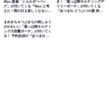
Wpc.監修「ショルダーバッ
き！「葉っぱ柄キルティングデ
グ」が付いてくる『Wpc.と考
イリーポーチ」が付いてくる
えた！雨の日も楽しくなるショ
『あつまれ どうぶつの森 持ち
ルダーバッグBOOK』が6月18
歩きに便利な葉っぱ柄キルティ
日発売
ングデイリーポーチ SPECIAL
まめきち＆つぶきちの刺しゅう
BOOK』は7月17日発売
がかわいい「葉っぱ柄キルティ
ング大容量ポーチ」が付いてく
る！ 予約必須の『あつまれ ど
うぶつの森 180度ガバッと開く
葉っぱ柄キルティング大容量ポ
ーチ SPECIAL BOOK』は7月
17日発売
リンネルオリジナル！夏らしい麦わら帽子ハロー
キティの刺しゅうデザイン