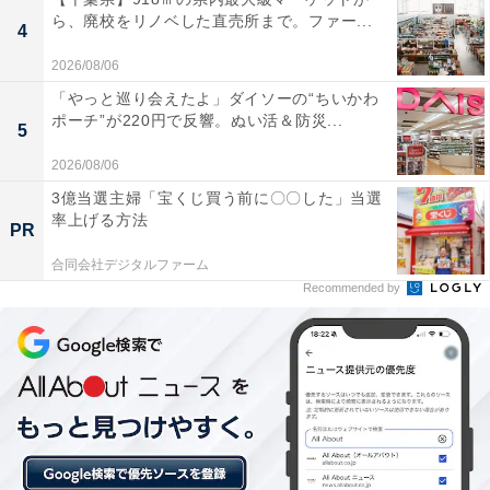
ら、廃校をリノベした直売所まで。ファー...
4
夏らしく麦わら帽子にブルーのボーダーを着たハローキ
ティがフロントポケットに刺しゅうであしらわれた、リ
2026/08/06
ンネルオリジナルデザインのトートバッグです。キャン
「やっと巡り会えたよ」ダイソーの“ちいかわ
ポーチ”が220円で反響。ぬい活＆防災...
バス風素材のナチュラルな風合いがさりげなくおしゃれ
5
で、普段使いにもぴったり。ハローキティのキュートな
2026/08/06
刺しゅうが、シンプルなコーデにさわやかなアクセント
3億当選主婦「宝くじ買う前に〇〇した」当選
を添えてくれます。
率上げる方法
PR
合同会社デジタルファーム
Recommended by