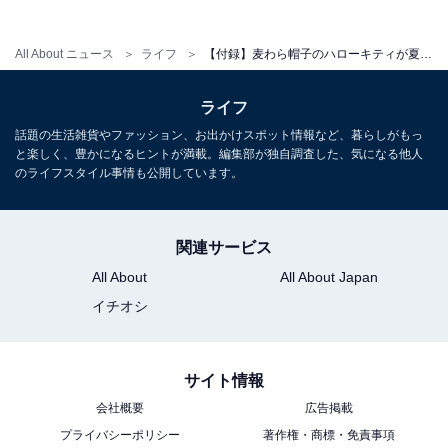
All About ニュース
ライフ
【付録】麦わら帽子のハローキティが夏らしい「麦わら帽子のハローキティ キャンバス風ランチトート」が付いてくる！ 『リンネル2026年8月号』が6月19日発売
ライフ
話題の生活雑貨やファッション、お出かけスポット情報など、暮らしがもっ
と楽しく、豊かになるヒントが満載。編集部が独自調査した、気になる他人
リンネル2026年8月号
のライフスタイル事情も公開しています。
Amazonで見る
関連サービス
※掲載されている情報は記事公開時のものです。あらか
All About
All About Japan
じめご了承ください。
イチオシ
また、記事中の商品を購入すると、売上の一部がオール
アバウトに還元されることがあります
サイト情報
会社概要
広告掲載
こちらもおすすめ
プライバシーポリシー
著作権・商標・免責事項