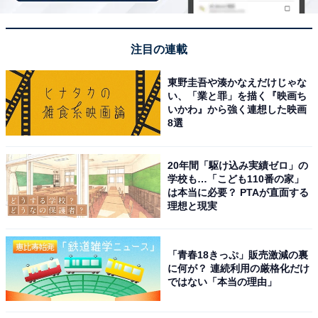
注目の連載
東野圭吾や湊かなえだけじゃな
い、「業と罪」を描く『映画ち
いかわ』から強く連想した映画
マチたっぷりの大容量＋充実ポケットでお出かけ
8選
の荷物が全部入る！
20年間「駆け込み実績ゼロ」の
学校も…「こども110番の家」
は本当に必要？ PTAが直面する
理想と現実
「青春18きっぷ」販売激減の裏
に何が？ 連続利用の厳格化だけ
ではない「本当の理由」