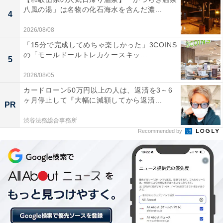
ショルダーバッグ（画像出典：Amazon）
八風の湯」は名物の化石海水を含んだ濃...
4
日本発の傘ブランド「Wpc.」初のブランドムック付属の
2026/08/08
ショルダーバッグは、「傘のプロ」であるWpc.が監修し
「15分で完成してめちゃ楽しかった」3COINS
た"ストレスフリー"なこだわり設計です。バッグ全体に
の「モールドールトレカケースキッ...
5
撥水加工が施されており雨の日でも安心して使えます。
2026/08/05
さらにサイドポケットは折りたたみ傘がすっぽり入るサ
カードローン50万円以上の人は、返済を3～6
イズ感で、ピオニ柄の巾着ポケットには保冷機能もつい
ヶ月停止して『大幅に減額してから返済...
PR
ているので、濡れた傘もペットボトルも気軽に収納でき
ます。
渋谷法務総合事務所
Recommended by