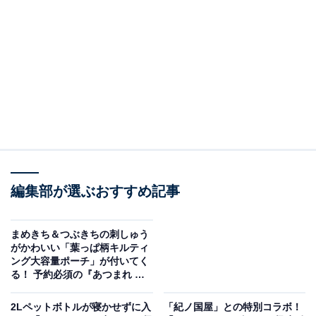
編集部が選ぶおすすめ記事
Wpc.と考えた！雨の日も楽しくなるショルダーバッグBOOK（画像出典：
まめきち＆つぶきちの刺しゅう
Amazon）
がかわいい「葉っぱ柄キルティ
ング大容量ポーチ」が付いてく
宝島社から6月18日に発売される『Wpc.と考えた！雨の
る！ 予約必須の『あつまれ ど
うぶつの森 180度ガバッと開く
日も楽しくなるショルダーバッグBOOK』（税込4389
葉っぱ柄キルティング大容量ポ
2Lペットボトルが寝かせずに入
「紀ノ国屋」との特別コラボ！
円）。付録として、「ショルダーバッグ」が付いてきま
ーチ SPECIAL BOOK』は7月