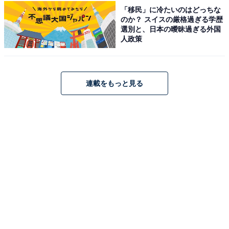
「移民」に冷たいのはどっちな
のか？ スイスの厳格過ぎる学歴
選別と、日本の曖昧過ぎる外国
人政策
連載をもっと見る
ショルダーバッグ（画像出典：Amazon）
W29.5×H27×D9.5cmのゆとりあるサイズにマチたっぷり
の大容量設計で、お出かけの荷物が全部入ります。前面
にはオープンポケット×2を備えタオルなどをさっと取り
出せる便利さも。なくしがちな傘袋をつけられるDカン
付きで実用性も抜群です。バッグの裏地と巾着ポケット
に施された人気のピオニ柄が、可愛さと機能性を兼ね備
えたアイテムに仕上げています。