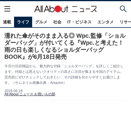
連載
ライフ
グルメ
社会
IT・ビジネス
エンタメ
リサ
濡れた傘がそのまま入る◎ Wpc.監修「ショル
ダーバッグ」が付いてくる『Wpc.と考えた！
雨の日も楽しくなるショルダーバッグ
BOOK』が6月18日発売
今月の注目雑誌から、魅力的な付録「ショルダーバッグ」を詳しくご紹介し
ます。付録とは思えないクオリティの高さに注目が集まる今回のアイテム。
完売前にぜひチェックしておきたい、その詳細を分かりやすくお届けしま
す。（サムネイル画像出典：Amazon）
2026.06.18
All About ニュース お買いもの部