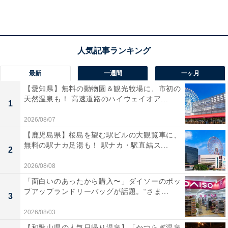
最新
一週間
一ヶ月
【愛知県】無料の動物園＆観光牧場に、市初の
天然温泉も！ 高速道路のハイウェイオア...
1
2026/08/07
【鹿児島県】桜島を望む駅ビルの大観覧車に、
無料の駅ナカ足湯も！ 駅ナカ・駅直結ス...
2
2026/08/08
「面白いのあったから購入〜」ダイソーのポッ
プアップランドリーバッグが話題。“さま...
3
2026/08/03
【和歌山県の人気日帰り温泉】「かつらぎ温泉