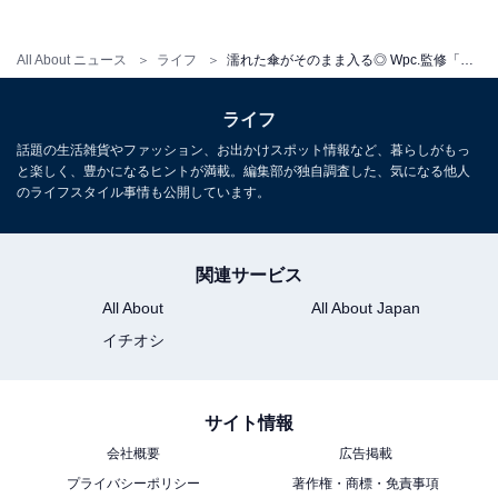
All About ニュース
ライフ
濡れた傘がそのまま入る◎ Wpc.監修「ショルダーバッグ」が付いてくる『Wpc.と考えた！雨の日も楽しくなるショルダーバッグBOOK』が6月18日発売
ライフ
話題の生活雑貨やファッション、お出かけスポット情報など、暮らしがもっ
と楽しく、豊かになるヒントが満載。編集部が独自調査した、気になる他人
のライフスタイル事情も公開しています。
Wpc.と考えた！雨の日も楽しくなるショルダーバッグ
BOOK (宝島社ブランドムック)
Amazonで見る
関連サービス
All About
All About Japan
イチオシ
サイト情報
会社概要
広告掲載
楽天で雑誌を見る
プライバシーポリシー
著作権・商標・免責事項