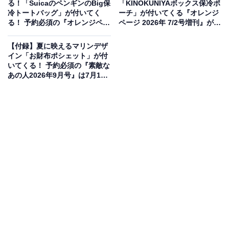
る！「SuicaのペンギンのBig保
「KINOKUNIYAボックス保冷ポ
17日発売
す。
冷トートバッグ」が付いてく
ーチ」が付いてくる『オレンジ
る！ 予約必須の『オレンジペー
ページ 2026年 7/2号増刊』が6
ジ 2026年 8/2号増刊』は7月17
月17日発売
日発売
【付録】夏に映えるマリンデザ
イン「お財布ポシェット」が付
いてくる！ 予約必須の『素敵な
あの人2026年9月号』は7月15
日発売
傘のプロWpc.監修！雨の日のストレスをゼロにす
る撥水バッグ