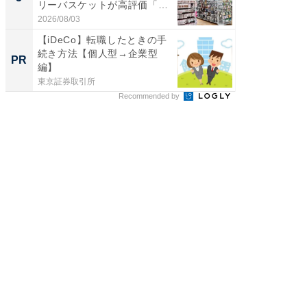
リーバスケットが高評価「使
賀ゆめ
わ...
お...
2026/08/03
2026/08/0
【iDeCo】転職したときの手
少数民
続き方法【個人型→企業型
家、ヨ
PR
PR
編】
観
東京証券取引所
東京証券
Recommended by