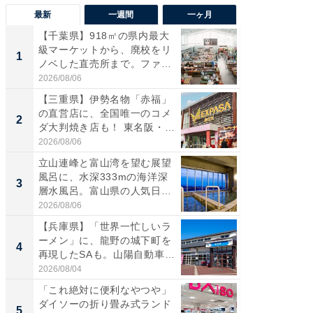
最新
一週間
一ヶ月
【千葉県】918㎡の県内最大
【兵庫
級マーケットから、廃校をリ
ーメン
1
1
ノベした直売所まで。ファ
再現した
ー...
道...
2026/08/06
2026/08/0
【三重県】伊勢名物「赤福」
【三重
の直営店に、全国唯一のコメ
「鈴鹿天
2
2
ダ大判焼き店も！ 東名阪・
は100
伊...
2026/08/06
2026/08/0
立山連峰と富山湾を望む展望
「ミニオ
風呂に、水深333mの海洋深
ッグ！ 
3
3
層水風呂。富山県の人気日
ど、夏限
帰...
2026/08/06
2026/08/0
【兵庫県】「世界一忙しいラ
【埼玉
ーメン」に、龍野の城下町を
「行田天
4
4
再現したSAも。山陽自動車
は和の
道...
が...
2026/08/04
2026/08/0
「これ絶対に便利なやつや」
【石川
ダイソーの折り畳み式ランド
湯】「天
5
5