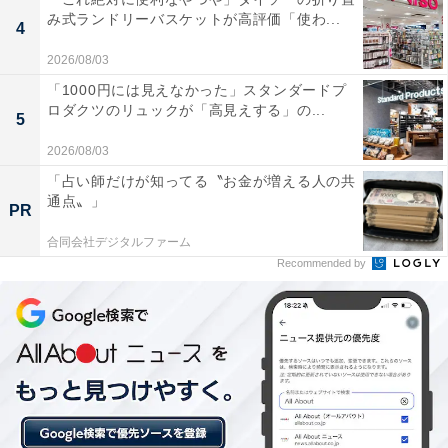
タグをあしらったシンプルでかわいいデザインが魅力の
み式ランドリーバスケットが高評価「使わ...
4
ボストンバッグ。容量は約25Lと大容量で、幅45×高さ
2026/08/03
27×マチ22cmのゆったりサイズです。耐荷重は約8kgあ
「1000円には見えなかった」スタンダードプ
り、1〜2泊の旅行でもたっぷり荷物を入れられます。付
ロダクツのリュックが「高見えする」の...
5
録とは思えない実用的な仕上がりに注目が集まっていま
2026/08/03
す。
「占い師だけが知ってる〝お金が増える人の共
通点〟」
PR
合同会社デジタルファーム
Recommended by