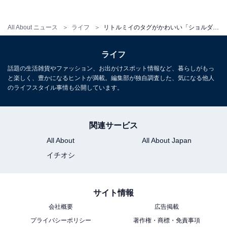
All About ニュース
ライフ
リトルミイのタグがかわいい「ショルダーストラップ付き ボストンバッグ」が付いてくる！ 予約必須の『InRed2026年8月・9月合併号』は7月7日発売
ライフ
InRed2026年8月・9月合併号
話題の生活雑貨やファッション、お出かけスポット情報など、暮らしがもっ
と楽しく、豊かになるヒントが満載。編集部が独自調査した、気になる他人
Amazonで見る
のライフスタイル事情も公開しています。
※掲載されている情報は記事公開時のものです。あらか
関連サービス
じめご了承ください。
All About
All About Japan
また、記事中の商品を購入すると、売上の一部がオール
イチオシ
アバウトに還元されることがあります
サイト情報
こちらもおすすめ
会社概要
広告掲載
【付録】ぷっくりシールが作れる◎「ぷっくり
プライバシーポリシー
著作権・商標・免責事項
シール&シール帳セット」が付いてくる！ 予約