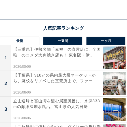
最新
一週間
一ヶ月
【三重県】伊勢名物「赤福」の直営店に、全国
唯一のコメダ大判焼き店も！ 東名阪・伊...
1
2026/08/06
【千葉県】918㎡の県内最大級マーケットか
ら、廃校をリノベした直売所まで。ファー...
2
2026/08/06
立山連峰と富山湾を望む展望風呂に、水深333
mの海洋深層水風呂。富山県の人気日帰...
3
ショルダーストラップ付き ボストンバッグ
2026/08/06
ロール型のスタイリッシュなフォルムに、リトルミイの
「これ絶対に便利なやつや」ダイソーの折り畳