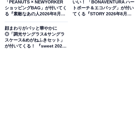
「PEANUTS × NEWYORKER
いい！ 「BONAVENTURA ハー
ショッピングBAG」が付いてく
トポーチ＆エコバッグ」が付い
る『素敵なあの人2026年8月
てくる『STORY 2026年8月号
号』が6月16日発売
増刊』は7月1日発売
顔まわりがパッと華やかに
◎「調光サングラス&サングラ
スケース&めがねふきセット」
が付いてくる！ 『sweet 2026
年7月号』が6月12日発売
リトルミイのタグ付き！旅行にぴったりな25Lの
大容量デザイン