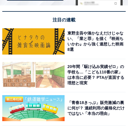
注目の連載
肩掛け・斜め掛け2WAY仕様＆キャリーオン対応
で旅の移動をサポート
東野圭吾や湊かなえだけじゃな
い、「業と罪」を描く『映画ち
いかわ』から強く連想した映画
8選
20年間「駆け込み実績ゼロ」の
学校も…「こども110番の家」
は本当に必要？ PTAが直面する
理想と現実
「青春18きっぷ」販売激減の裏
に何が？ 連続利用の厳格化だけ
ではない「本当の理由」