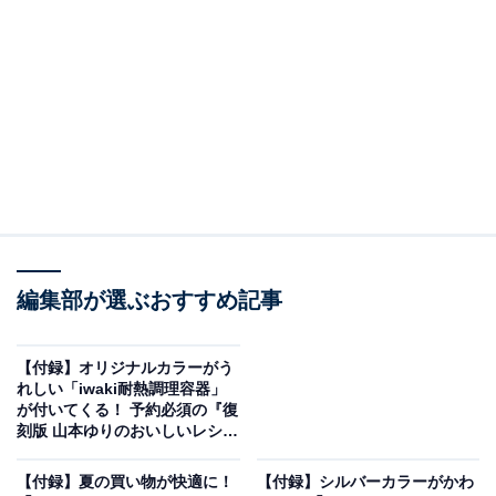
編集部が選ぶおすすめ記事
InRed2026年8月・9月合併号（画像出典：Amazon、以下同）
【付録】オリジナルカラーがう
れしい「iwaki耐熱調理容器」
宝島社から7月7日に発売される『InRed2026年8月・9月
が付いてくる！ 予約必須の『復
合併号』（税込1790円）。付録として、「ショルダース
刻版 山本ゆりのおいしいレシピ
BOOK』は7月1日発売
トラップ付き ボストンバッグ」が付いてきます。
【付録】夏の買い物が快適に！
【付録】シルバーカラーがかわ