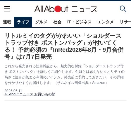
連載
ライフ
グルメ
社会
IT・ビジネス
エンタメ
リサ
リトルミイのタグがかわいい「ショルダース
トラップ付き ボストンバッグ」が付いてく
る！ 予約必須の『InRed2026年8月・9月合併
号』は7月7日発売
これから発売される注目雑誌から、魅力的な付録「ショルダーストラップ付
き ボストンバッグ」を詳しくご紹介します。付録とは思えないクオリティの
高さに注目が集まる今回のアイテム。発売前に予約しておきたい、その詳細
を分かりやすくお届けします。（サムネイル画像出典：Amazon）
2026.06.11
All About ニュース お買いもの部