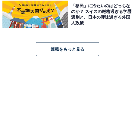
「移民」に冷たいのはどっちな
のか？ スイスの厳格過ぎる学歴
選別と、日本の曖昧過ぎる外国
人政策
調光サングラス&サングラスケース&めがねふきセット（画像出典：
連載をもっと見る
Amazon）
サングラスに加え、型押しで立体的なコールマンのロゴ
をあしらったレザー調の高級感あるサングラスケース
（約幅8×高さ18cm）と、ベビーピンクの生地にクリー
ム色のロゴがプリントされた大人可愛いめがねふき（約
幅8×高さ8cm）もセットになった豪華な3点セットで
す。サングラスケースはサングラス以外の用途にも使え
そうな汎用性の高さも魅力です。