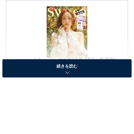
sweet（スウィート）2026年7月号【表紙：森 香澄】
続きを読む
Amazonで見る
※本記事で紹介している商品の購入やサービスの利用により、売上の一部が
オールアバウトに還元されることがあります。
『sweet 2026年7月号』の「調光サングラス&サン
グラスケース&めがねふきセット」が見逃せな
い！