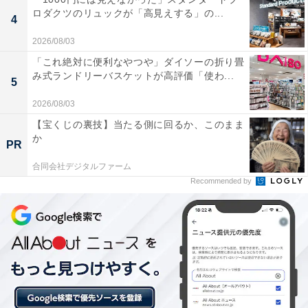
ロダクツのリュックが「高見えする」の...
4
昨年アウトドアブランド「コールマン」とのコラボで好
評を博したサングラスが、さらに進化して登場です。今
2026/08/03
年らしさもあり洗練された印象のウェリントン型フレー
「これ絶対に便利なやつや」ダイソーの折り畳
み式ランドリーバスケットが高評価「使わ...
ムを採用し、ちょっとクリアな明るいブラウンカラーが
5
顔まわりをパッと華やかに演出してくれます。サイズは
2026/08/03
幅14×高さ4.5cm（約）で、使いやすいサイズ感です。
【宝くじの裏技】当たる側に回るか、このまま
か
PR
合同会社デジタルファーム
Recommended by