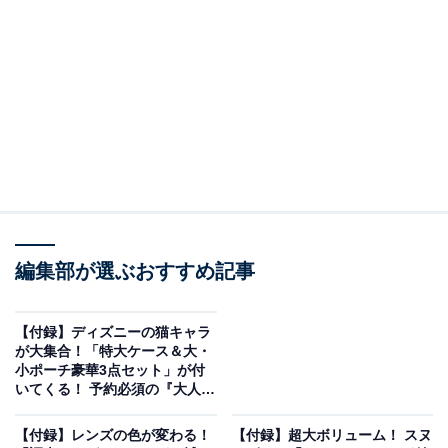
編集部が選ぶおすすめ記事
【付録】ディズニーの猫キャラ
sweet 2026年7月号（画像出典：Amazon）
が大集合！「特大ケース＆大・
小ポーチ豪華3点セット」が付
宝島社から6月12日に発売される『sweet 2026年7月号』
いてくる！ 予約必須の『大人の
おしゃれ手帖2026年8月号増
（税込1780円）。付録として、「調光サングラス&サン
刊』は7月7日発売
【付録】レンズの色が変わる！
【付録】超大ボリューム！ スヌ
グラスケース&めがねふきセット」が付いてきます。