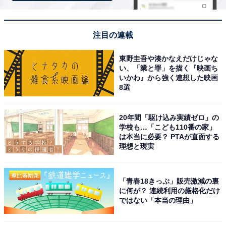
注目の連載
レザー調の高級感あるケース＆大人可愛いめがね
東野圭吾や湊かなえだけじゃな
ふき付きの豪華3点セット
い、「業と罪」を描く『映画ち
いかわ』から強く連想した映画
8選
20年間「駆け込み実績ゼロ」の
学校も…「こども110番の家」
は本当に必要？ PTAが直面する
理想と現実
「青春18きっぷ」販売激減の裏
に何が？ 連続利用の厳格化だけ
ではない「本当の理由」