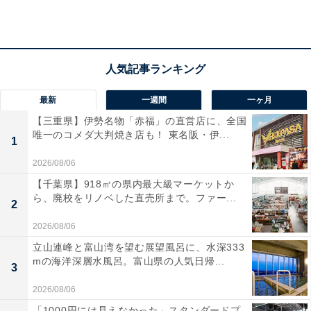
最新
一週間
一ヶ月
【三重県】伊勢名物「赤福」の直営店に、全国
唯一のコメダ大判焼き店も！ 東名阪・伊...
1
2026/08/06
【千葉県】918㎡の県内最大級マーケットか
ら、廃校をリノベした直売所まで。ファー...
2
2026/08/06
立山連峰と富山湾を望む展望風呂に、水深333
mの海洋深層水風呂。富山県の人気日帰...
3
2026/08/06
調光サングラス&サングラスケース&めがねふきセット（画像出典：
Amazon）
「1000円には見えなかった」スタンダードプ