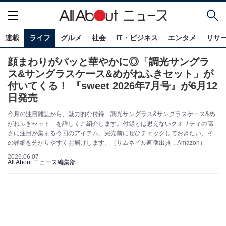
連載
ライフ
グルメ
社会
IT・ビジネス
エンタメ
リサ
顔まわりがパッと華やかに◎「調光サングラ
ス&サングラスケース&めがねふきセット」が
付いてくる！ 『sweet 2026年7月号』が6月12
日発売
今月の注目雑誌から、魅力的な付録「調光サングラス&サングラスケース&め
がねふきセット」を詳しくご紹介します。付録とは思えないクオリティの高
さに注目が集まる今回のアイテム。完売前にぜひチェックしておきたい、そ
の詳細を分かりやすくお届けします。（サムネイル画像出典：Amazon）
2026.06.07
All About ニュース編集部