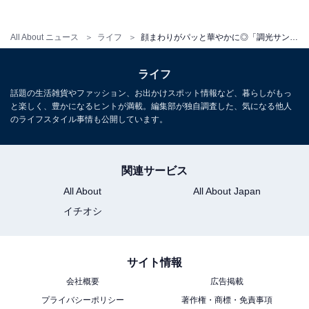
All About ニュース
ライフ
顔まわりがパッと華やかに◎「調光サングラス&サングラスケース&めがねふきセット」が付いてくる！ 『sweet 2026年7月号』が6月12日発売
ライフ
話題の生活雑貨やファッション、お出かけスポット情報など、暮らしがもっ
と楽しく、豊かになるヒントが満載。編集部が独自調査した、気になる他人
sweet（スウィート）2026年7月号【表紙：森 香澄】
のライフスタイル事情も公開しています。
Amazonで見る
関連サービス
※掲載されている情報は記事公開時のものです。あらか
All About
All About Japan
じめご了承ください。
イチオシ
また、記事中の商品を購入すると、売上の一部がオール
アバウトに還元されることがあります
サイト情報
会社概要
広告掲載
こちらもおすすめ
プライバシーポリシー
著作権・商標・免責事項