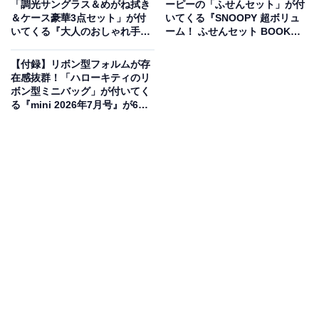
「調光サングラス＆めがね拭き
ーピーの「ふせんセット」が付
＆ケース豪華3点セット」が付
いてくる『SNOOPY 超ボリュ
いてくる『大人のおしゃれ手
ーム！ ふせんセット BOOK』
帖』は7月7日発売
が6月12日発売
【付録】リボン型フォルムが存
在感抜群！「ハローキティのリ
ボン型ミニバッグ」が付いてく
る『mini 2026年7月号』が6月
12日発売
コールマンコラボが進化して復活！今年らしいウ
ェリントン型の調光サングラス