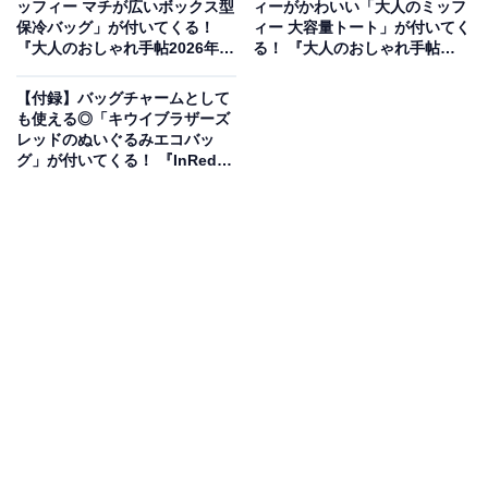
ッフィー マチが広いボックス型
ィーがかわいい「大人のミッフ
保冷バッグ」が付いてくる！
ィー 大容量トート」が付いてく
『大人のおしゃれ手帖2026年7
る！ 『大人のおしゃれ手帖
月号増刊』が6月5日発売
2026年7月号』が6月5日発売
【付録】バッグチャームとして
も使える◎「キウイブラザーズ
レッドのぬいぐるみエコバッ
グ」が付いてくる！ 『InRed
2026年7月号』が6月5日発売
バレエコアブームにぴったり！存在感抜群のリボ
ン型フォルム