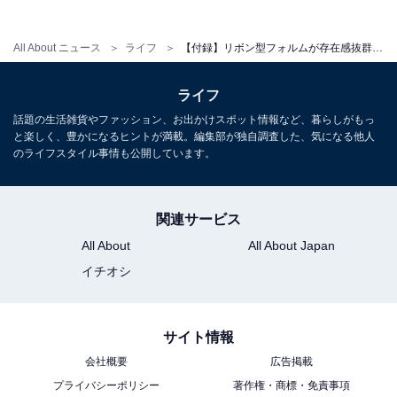
All About ニュース
ライフ
【付録】リボン型フォルムが存在感抜群！「ハローキティのリボン型ミニバッグ」が付いてくる『mini 2026年7月号』が6月12日発売
ライフ
話題の生活雑貨やファッション、お出かけスポット情報など、暮らしがもっ
※掲載されている情報は記事公開時のものです。あらか
と楽しく、豊かになるヒントが満載。編集部が独自調査した、気になる他人
のライフスタイル事情も公開しています。
じめご了承ください。
また、記事中の商品を購入すると、売上の一部がオール
アバウトに還元されることがあります
関連サービス
All About
All About Japan
こちらもおすすめ
イチオシ
【付録】とにかく軽い！「メッシュポケット付
きトートバッグ」が付いてくる！ 『MonoMax
2026年7月号』が6月9日発売
サイト情報
会社概要
広告掲載
プライバシーポリシー
著作権・商標・免責事項