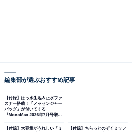
編集部が選ぶおすすめ記事
mini 2026年7月号（画像出典：Amazon）
宝島社から6月12日に発売される『mini 2026年7月号』
【付録】はっ水生地＆止水ファ
（税込1650円）。付録として、「ハローキティのリボン
スナー搭載！「メッセンジャー
バッグ」が付いてくる
型ミニバッグ」が付いてきます。
『MonoMax 2026年7月号増
刊』が6月9日発売
【付録】大容量がうれしい「ミ
【付録】ちらっとのぞくミッフ