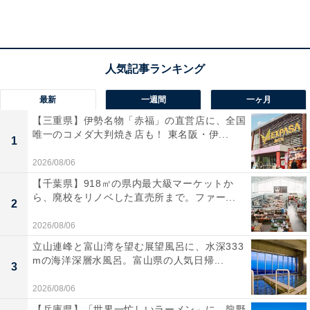
最新
一週間
一ヶ月
【三重県】伊勢名物「赤福」の直営店に、全国
唯一のコメダ大判焼き店も！ 東名阪・伊...
1
2026/08/06
【千葉県】918㎡の県内最大級マーケットか
ら、廃校をリノベした直売所まで。ファー...
2
2026/08/06
立山連峰と富山湾を望む展望風呂に、水深333
ハローキティのリボン型ミニバッグ（画像出典：Amazon）
mの海洋深層水風呂。富山県の人気日帰...
3
この春のストリートでも引き続き注目のバレエコアブー
2026/08/06
ムを意識した、存在感のあるリボン型のコンパクトバッ
【兵庫県】「世界一忙しいラーメン」に、龍野