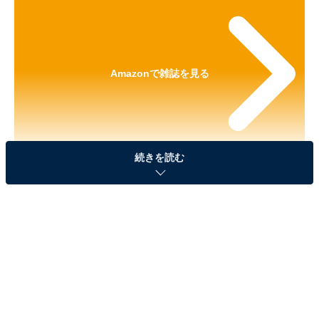
Amazonで雑誌を見る
続きを読む
※本記事で紹介している商品の購入やサービスの利用により、売上の一部が
オールアバウトに還元されることがあります。
『mini 2026年7月号』の「ハローキティのリボン
型ミニバッグ」が見逃せない！