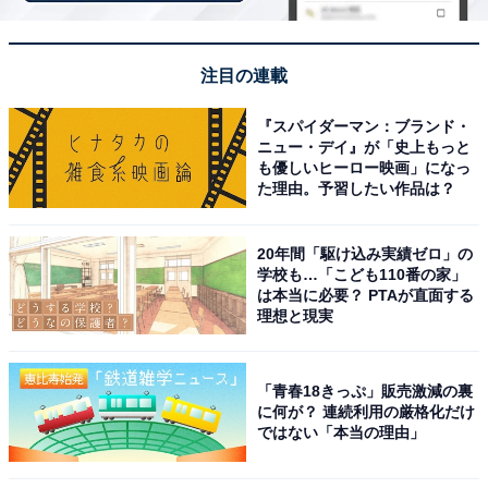
ストラップ付きで肩掛けにも対応！片側取り外し
可能で使い方自在
注目の連載
『スパイダーマン：ブランド・
ニュー・デイ』が「史上もっと
も優しいヒーロー映画」になっ
た理由。予習したい作品は？
20年間「駆け込み実績ゼロ」の
学校も…「こども110番の家」
は本当に必要？ PTAが直面する
理想と現実
「青春18きっぷ」販売激減の裏
に何が？ 連続利用の厳格化だけ
ではない「本当の理由」