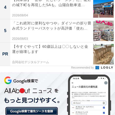
グです。甘めのリボンデザインはラフに持つのが正解
の城下町を再現したSAも。山陽自動車道...
4
で、コーデにさりげなく甘さとこなれ感をプラスしてく
れます。幅17×高さ12×マチ6cm（最大・約）のミニサイ
2026/08/04
ズながら、ハローキティのキャラクター感が一気に華や
「これ絶対に便利なやつや」ダイソーの折り畳
み式ランドリーバスケットが高評価「使わ...
かさをアップさせます。
5
2026/08/03
【今すぐやって】60歳以上は〇〇しないと金
運が崩壊します
PR
合同会社デジタルファーム
Recommended by