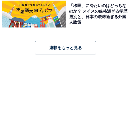
「移民」に冷たいのはどっちな
のか？ スイスの厳格過ぎる学歴
選別と、日本の曖昧過ぎる外国
人政策
ハローキティのリボン型ミニバッグ（画像出典：Amazon）
肩掛けできる長さのストラップが付いており、片側は取
連載をもっと見る
り外し可能なので持ち方のアレンジも楽しめます。手持
ちでもショルダーでも使えるため、シーンや気分に合わ
せた持ち方ができるのが嬉しいポイントです。コンパク
トなサイズ感は、必需品を厳選して持ち歩くおでかけに
ぴったりな一点です。
Amazonで雑誌を見る