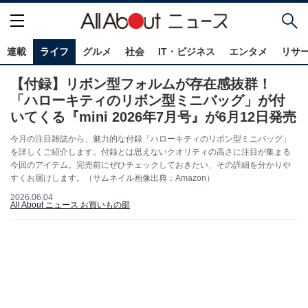
連載
ライフ
グルメ
社会
IT・ビジネス
エンタメ
リサ
【付録】リボン型フォルムが存在感抜群！
「ハローキティのリボン型ミニバッグ」が付
いてくる『mini 2026年7月号』が6月12日発売
今月の注目雑誌から、魅力的な付録「ハローキティのリボン型ミニバッグ」
を詳しくご紹介します。付録とは思えないクオリティの高さに注目が集まる
今回のアイテム。完売前にぜひチェックしておきたい、その詳細を分かりや
すくお届けします。（サムネイル画像出典：Amazon）
2026.06.04
All About ニュース お買いもの部