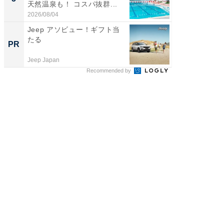
天然温泉も！ コスパ抜群...
賀ゆめ
お...
2026/08/04
2026/08/0
Jeep アソビュー！ギフト当
すべて
たる
るその
PR
PR
Jeep Japan
COCO VIL
Recommended by