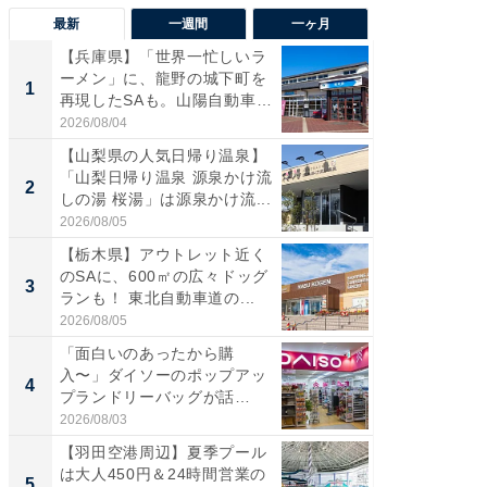
最新
一週間
一ヶ月
【兵庫県】「世界一忙しいラ
「気に
ーメン」に、龍野の城下町を
る〜」3
1
1
再現したSAも。山陽自動車
バー」
道...
好...
2026/08/04
2026/07/3
【山梨県の人気日帰り温泉】
【三重
「山梨日帰り温泉 源泉かけ流
「鈴鹿天
2
2
しの湯 桜湯」は源泉かけ流...
は100
2026/08/05
2026/08/0
【栃木県】アウトレット近く
「ミニオ
のSAに、600㎡の広々ドッグ
ッグ！ 
3
3
ランも！ 東北自動車道の...
ど、夏限
2026/08/05
2026/08/0
「面白いのあったから購
【埼玉
入〜」ダイソーのポップアッ
「行田天
4
4
プランドリーバッグが話
は和の
題。“さま...
が...
2026/08/03
2026/08/0
【羽田空港周辺】夏季プール
【石川
は大人450円＆24時間営業の
湯】「天
5
5