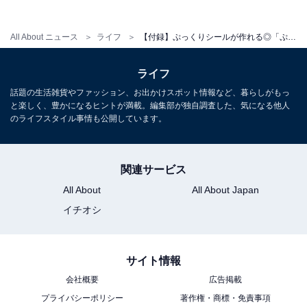
版 山本ゆりのおいしいレシピBOOK』は7月1日
発売
All About ニュース
ライフ
【付録】ぷっくりシールが作れる◎「ぷっくりシール&シール帳セット」が付いてくる！ 予約必須の『大好きキャラでハンドメイド! てづくりクラブ ぷっくりシール&シール帳セット』は7月7日発売
ライフ
話題の生活雑貨やファッション、お出かけスポット情報など、暮らしがもっ
と楽しく、豊かになるヒントが満載。編集部が独自調査した、気になる他人
のライフスタイル事情も公開しています。
関連サービス
All About
All About Japan
イチオシ
サイト情報
会社概要
広告掲載
プライバシーポリシー
著作権・商標・免責事項