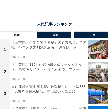
40枚以上のぷっくりシールが作れる手づくりキッ
ト＆A7シール帳
付録は「ぷっくりシールてづくりキット」と「A7シール
帳」の豪華セット。透明なぷっくりシールに裏からクリ
最新
一週間
一ヶ月
アシールを貼るだけで、なんと全部で40枚以上ものぷっ
【三重県】伊勢名物「赤福」の直営店に、全国
くりシールが完成します。クリア素材がかわいいA7シー
唯一のコメダ大判焼き店も！ 東名阪・伊...
1
ル帳にはリフィルシートが2枚付き、表紙部分にはポケ
2026/08/06
ットも完備。手作りの楽しみと、出来上がったシールを
【千葉県】918㎡の県内最大級マーケットか
かわいく収納する楽しみを両方味わえる仕様です。
ら、廃校をリノベした直売所まで。ファー...
2
2026/08/06
立山連峰と富山湾を望む展望風呂に、水深333
mの海洋深層水風呂。富山県の人気日帰...
3
2026/08/06
【兵庫県】「世界一忙しいラーメン」に、龍野