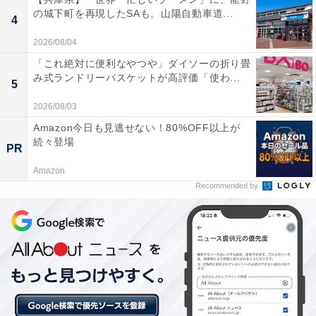
の城下町を再現したSAも。山陽自動車道...
4
2026/08/04
「これ絶対に便利なやつや」ダイソーの折り畳
み式ランドリーバスケットが高評価「使わ...
5
2026/08/03
Amazon今日も見逃せない！80%OFF以上が
大人気キャラが大集合！アイテムデコや小物づく
続々登場
PR
りも楽しめる
Amazon
Recommended by
サンリオキャラクターズ、すみっコぐらし、ちいかわ、
もちもちぱんだ、オバケーヌ、リラックマと、超人気キ
ャラクターたちが大集合。作ったぷっくりシールでお気
に入りアイテムをデコったり、ヘアピンやキーホルダー
を作ったりも楽しめます。アイテムの作り方は写真つき
で丁寧に説明されているので、てづくり初心者でも安
心。100均アイテムで作れるアイディアシールの紹介も