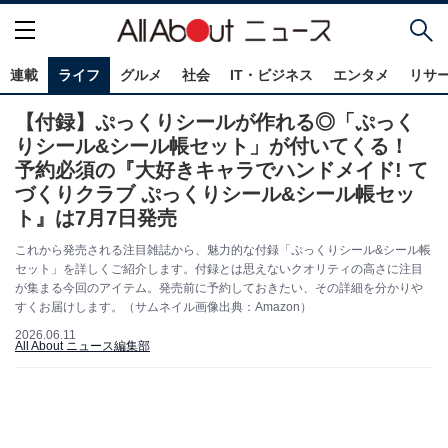
連載
ライフ
グルメ
社会
IT・ビジネス
エンタメ
リサ
【付録】ぷっくりシールが作れる◎「ぷっく
りシール&シール帳セット」が付いてくる！
予約必須の『大好きキャラでハンドメイド! て
づくりクラブ ぷっくりシール&シール帳セッ
ト』は7月7日発売
これから発売される注目雑誌から、魅力的な付録「ぷっくりシール&シール帳
セット」を詳しくご紹介します。付録とは思えないクオリティの高さに注目
が集まる今回のアイテム。発売前に予約しておきたい、その詳細を分かりや
すくお届けします。（サムネイル画像出典：Amazon）
2026.06.11
All About ニュース編集部