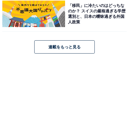
「移民」に冷たいのはどっちな
のか？ スイスの厳格過ぎる学歴
選別と、日本の曖昧過ぎる外国
楽天で雑誌を見る
人政策
連載をもっと見る
※掲載されている情報は記事公開時のものです。あらか
じめご了承ください。
また、記事中の商品を購入すると、売上の一部がオール
アバウトに還元されることがあります
こちらもおすすめ
【付録】オリジナルカラーがうれしい「iwaki耐
熱調理容器」が付いてくる！ 予約必須の『復刻