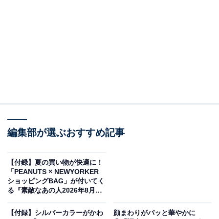
ぷっくりシール&シール帳セット』の「ぷっくり
シール&シール帳セット」が見逃せない！
編集部が選ぶおすすめ記事
【付録】夏の買い物が快適に！
「PEANUTS × NEWYORKER
ショッピングBAG」が付いてく
る『素敵なあの人2026年8月
号』が6月16日発売
大好きキャラでハンドメイド! てづくりクラブ ぷっくりシール&シール帳セ
ット（画像出典：Amazon、以下同）
【付録】シルバーカラーがかわ
顔まわりがパッと華やかに