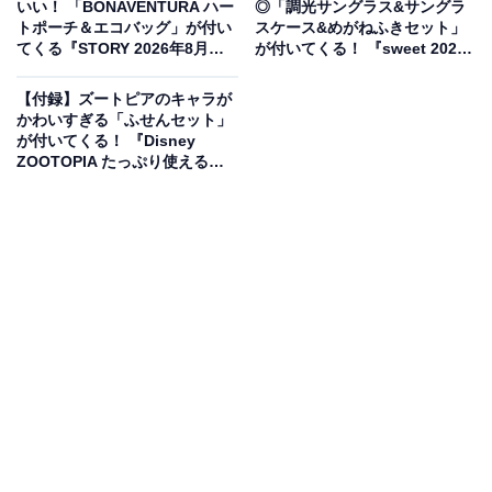
いい！ 「BONAVENTURA ハー
◎「調光サングラス&サングラ
Gakkenから7月7日に発売される『大好きキャラでハン
トポーチ＆エコバッグ」が付い
スケース&めがねふきセット」
てくる『STORY 2026年8月号
が付いてくる！ 『sweet 2026
ドメイド! てづくりクラブ ぷっくりシール&シール帳セッ
増刊』は7月1日発売
年7月号』が6月12日発売
ト』（税込1870円）。付録として、「ぷっくりシール&
【付録】ズートピアのキャラが
シール帳セット」が付いてきます。
かわいすぎる「ふせんセット」
が付いてくる！ 『Disney
ZOOTOPIA たっぷり使える！
ふせんBOOK』が6月12日発売