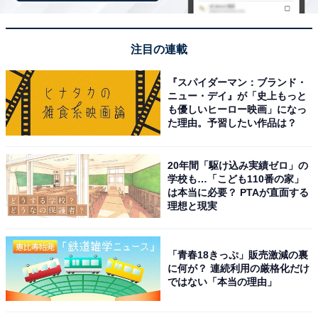
あり、おうちの人やお友だちといっしょに盛り上がれる
一冊です。
注目の連載
『スパイダーマン：ブランド・
ニュー・デイ』が「史上もっと
も優しいヒーロー映画」になっ
た理由。予習したい作品は？
20年間「駆け込み実績ゼロ」の
学校も…「こども110番の家」
は本当に必要？ PTAが直面する
大好きキャラでハンドメイド! てづくりシールクラブ
理想と現実
(Gakken Mook)
Amazonで見る
「青春18きっぷ」販売激減の裏
に何が？ 連続利用の厳格化だけ
ではない「本当の理由」