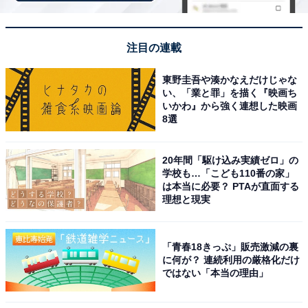
注目の連載
東野圭吾や湊かなえだけじゃな
い、「業と罪」を描く『映画ち
いかわ』から強く連想した映画
8選
葉っぱモチーフのファスナートップ＋充実の内ポ
ケット×3
20年間「駆け込み実績ゼロ」の
学校も…「こども110番の家」
は本当に必要？ PTAが直面する
理想と現実
「青春18きっぷ」販売激減の裏
に何が？ 連続利用の厳格化だけ
ではない「本当の理由」