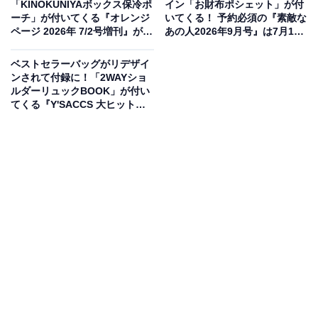
「KINOKUNIYAボックス保冷ポ
イン「お財布ポシェット」が付
ーチ」が付いてくる『オレンジ
いてくる！ 予約必須の『素敵な
あつまれ どうぶつの森 持ち歩きに便利な葉っぱ柄キルティングデイリーポ
ページ 2026年 7/2号増刊』が6
あの人2026年9月号』は7月15
ーチ SPECIAL BOOK（画像出典：Amazon、以下同）
月17日発売
日発売
ベストセラーバッグがリデザイ
宝島社から7月17日に発売される『あつまれ どうぶつの
ンされて付録に！「2WAYショ
森 持ち歩きに便利な葉っぱ柄キルティングデイリーポー
ルダーリュックBOOK」が付い
チ SPECIAL BOOK』（税込3289円）。付録として、
てくる『Y'SACCS 大ヒットバ
ッグが保冷機能付きで新登場！
「葉っぱ柄キルティングデイリーポーチ」が付いてきま
2WAYショルダーリュック
す。
BOOK』は7月6日発売