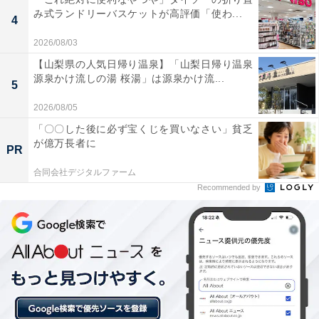
み式ランドリーバスケットが高評価「使わ...
4
葉っぱ柄キルティングデイリーポーチ
2026/08/03
【山梨県の人気日帰り温泉】「山梨日帰り温泉
『あつまれ どうぶつの森』に登場する葉っぱをモチーフ
源泉かけ流しの湯 桜湯」は源泉かけ流...
5
にしたキルティングポーチで、まめきち＆つぶきちの刺
しゅう入りがポイント。サイズは
2026/08/05
W15×H13.5×D5cm（約）と持ち歩きに最適なコンパクト
「〇〇した後に必ず宝くじを買いなさい」貧乏
が億万長者に
サイズで、バッグの中でさっと取り出せる便利な設計に
PR
なっています。コスメポーチとしてはもちろん、ガジェ
合同会社デジタルファーム
ットポーチとしても使える汎用性の高さも魅力です。
Recommended by