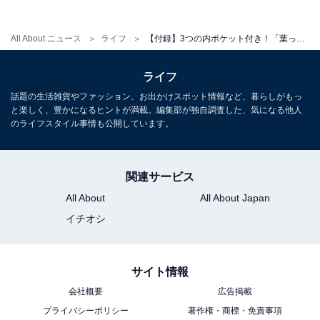
All About ニュース
ライフ
【付録】3つの内ポケット付き！「葉っぱ柄キルティングデイリーポーチ」が付いてくる『あつまれ どうぶつの森 持ち歩きに便利な葉っぱ柄キルティングデイリーポーチ SPECIAL BOOK』は7月17日発売
ライフ
話題の生活雑貨やファッション、お出かけスポット情報など、暮らしがもっ
と楽しく、豊かになるヒントが満載。編集部が独自調査した、気になる他人
のライフスタイル事情も公開しています。
関連サービス
楽天で雑誌を見る
All About
All About Japan
イチオシ
サイト情報
会社概要
広告掲載
※掲載されている情報は記事公開時のものです。あらか
プライバシーポリシー
著作権・商標・免責事項