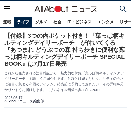
連載
ライフ
グルメ
社会
IT・ビジネス
エンタメ
リサ
【付録】3つの内ポケット付き！「葉っぱ柄キ
ルティングデイリーポーチ」が付いてくる
『あつまれ どうぶつの森 持ち歩きに便利な葉
っぱ柄キルティングデイリーポーチ SPECIAL
BOOK』は7月17日発売
これから発売される注目雑誌から、魅力的な付録「葉っぱ柄キルティングデ
イリーポーチ」を詳しくご紹介します。付録とは思えないクオリティの高さ
に注目が集まる今回のアイテム。発売前に予約しておきたい、その詳細を分
かりやすくお届けします。（サムネイル画像出典：Amazon）
2026.06.17
All About ニュース編集部