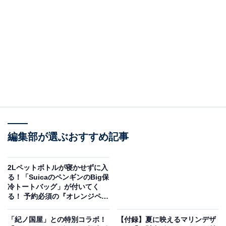
『あつまれ どうぶつの森 持ち歩きに便利な葉っぱ
柄キルティングデイリーポーチ SPECIAL
BOOK』の「葉っぱ柄キルティングデイリーポー
チ」が見逃せない！
編集部が選ぶおすすめ記事
2Lペットボトルが寝かせずに入
る！「SuicaのペンギンのBig保
冷トートバッグ」が付いてく
る！ 予約必須の『オレンジペー
ジ 2026年 8/2号増刊』は7月17
日発売
「紀ノ国屋」との特別コラボ！
【付録】夏に映えるマリンデザ