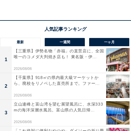
さっと取り出しやすい便利サイズ！ まめきち＆つ
最新
一週間
一ヶ月
ぶきちの刺しゅうがかわいいデイリーポーチ
【三重県】伊勢名物「赤福」の直営店に、全国
唯一のコメダ大判焼き店も！ 東名阪・伊...
1
2026/08/06
【千葉県】918㎡の県内最大級マーケットか
ら、廃校をリノベした直売所まで。ファー...
2
2026/08/06
立山連峰と富山湾を望む展望風呂に、水深333
mの海洋深層水風呂。富山県の人気日帰...
3
2026/08/06
「これ絶対に便利なやつや」ダイソーの折り畳