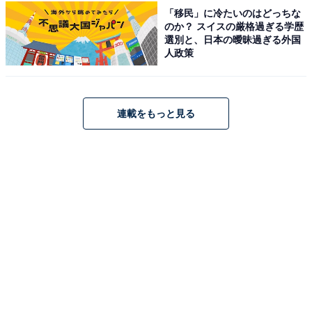
「移民」に冷たいのはどっちな
のか？ スイスの厳格過ぎる学歴
選別と、日本の曖昧過ぎる外国
人政策
葉っぱ柄キルティングデイリーポーチ
ファスナートップに葉っぱモチーフのチャームが付い
連載をもっと見る
た、細部までこだわったデザインが魅力。内ポケット×3
と収納力も充実しており、リップやアイシャドウなどを
すっきり仕分けて持ち歩けます。どうぶつの森ファンな
ら毎日のお出かけのお供にしたい一冊です。
Amazonで雑誌を見る