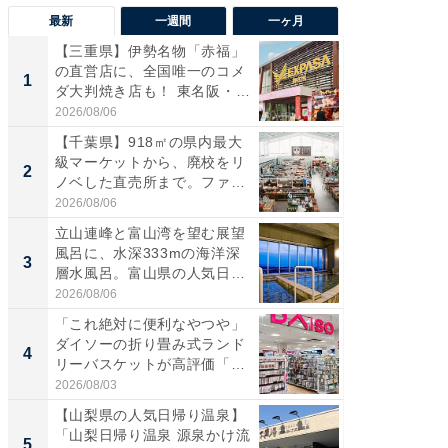
最新
一週間
一ヶ月
【三重県】伊勢名物「赤福」
【兵庫
の直営店に、全国唯一のコメ
ーメン
1
1
ダ大判焼き店も！ 東名阪・
再現した
伊...
道...
2026/08/06
2026/08/0
【千葉県】918㎡の県内最大
【三重
級マーケットから、廃校をリ
「鈴鹿天
2
2
ノベした直売所まで。ファ
は100
ー...
2026/08/06
2026/08/0
立山連峰と富山湾を望む展望
「ミニオ
風呂に、水深333mの海洋深
ッグ！ 
3
3
層水風呂。富山県の人気日
ど、夏限
帰...
2026/08/06
2026/08/0
「これ絶対に便利なやつや」
【埼玉
ダイソーの折り畳み式ランド
「行田天
4
4
リーバスケットが高評価「使
は和の
わ...
が...
2026/08/03
2026/08/0
【山梨県の人気日帰り温泉】
【石川
「山梨日帰り温泉 源泉かけ流
湯】「天
5
5