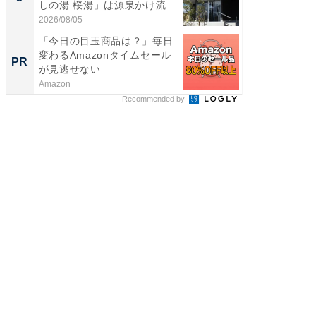
しの湯 桜湯」は源泉かけ流...
賀ゆめ
お...
2026/08/05
2026/08/0
「今日の目玉商品は？」毎日
すべて
変わるAmazonタイムセール
るその
PR
PR
が見逃せない
Amazon
COCO VIL
Recommended by