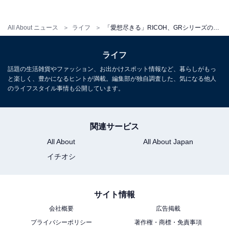
All About ニュース
ライフ
「愛想尽きる」RICOH、GRシリーズの価格改定。厳しい声「一切買えず転売対策もしないのに」「理解できかねます」
ライフ
話題の生活雑貨やファッション、お出かけスポット情報など、暮らしがもっ
と楽しく、豊かになるヒントが満載。編集部が独自調査した、気になる他人
のライフスタイル事情も公開しています。
関連サービス
All About
All About Japan
イチオシ
サイト情報
会社概要
広告掲載
プライバシーポリシー
著作権・商標・免責事項