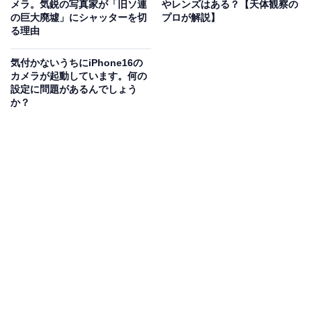
メラ。気鋭の写真家が「旧ソ連
やレンズはある？【天体観察の
の巨大廃墟」にシャッターを切
プロが解説】
る理由
気付かないうちにiPhone16の
カメラが起動しています。何の
設定に問題があるんでしょう
か？
「上げるならまともに買えるようにしてから」
投稿に対しては「発売以来何度も抽選が外れている間に
値上げですか」「みなさんの仰ってる通りです なんで
生産量が追いついてないのに値上げなのか理解できかね