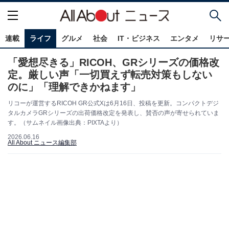
連載
ライフ
グルメ
社会
IT・ビジネス
エンタメ
リサ
「愛想尽きる」RICOH、GRシリーズの価格改
定。厳しい声「一切買えず転売対策もしない
のに」「理解できかねます」
リコーが運営するRICOH GR公式Xは6月16日、投稿を更新。コンパクトデジ
タルカメラGRシリーズの出荷価格改定を発表し、賛否の声が寄せられていま
す。（サムネイル画像出典：PIXTAより）
2026.06.16
All About ニュース編集部