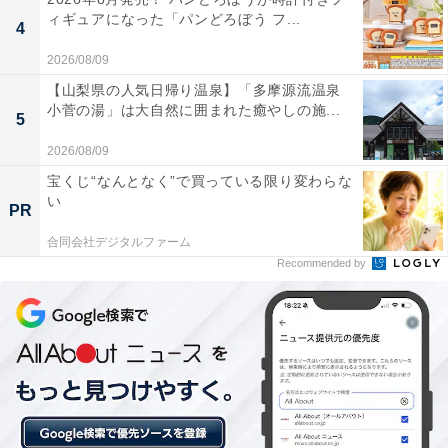
— GR (@GR_RICOH)
June 16, 2026
ィギュアになった「パンどろぼう フ...
4
2026/08/09
【山梨県の人気日帰り温泉】「多摩源流温泉
小菅の湯」は大自然に囲まれた癒やしの施...
5
2026/08/09
宝くじ“なんとなく”で買っている限り変わらな
い
PR
RICOH GR IIIx HDF 特別モデル デジタルカメラ HDF搭載
焦点距離40mm
合同会社デジタルファーム
Recommended by
Amazonで見る
次ページ
RICOH公式Xの普段の投稿も見る