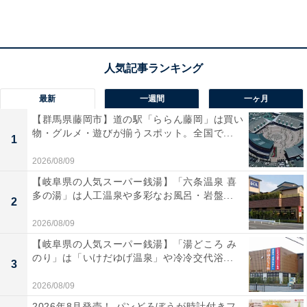
ます」「上げるならまともに買えるようにしてからにし
て欲しい」「愛想尽きる」「一切買えず転売対策もしな
いのに、値上げだけとは。。」など、品薄や転売対策を
求める声、価格改定への戸惑いの声が多く寄せられてい
ます。人気機種だけに大きな反響を呼ぶ投稿となりまし
最新
一週間
一ヶ月
た。
【群馬県藤岡市】道の駅「ららん藤岡」は買い
物・グルメ・遊びが揃うスポット。全国で...
1
【RICOH GRシリーズ出荷価格改定のお知らせ】
2026/08/09
【岐阜県の人気スーパー銭湯】「六条温泉 喜
このたび、昨今の原材料調達価格の値上がりや製
多の湯」は人工温泉や多彩なお風呂・岩盤...
2
造・物流コストの大幅な上昇により、現行価格での
2026/08/09
生産・販売が困難な状況となったことから、2026年
【岐阜県の人気スーパー銭湯】「湯どころ み
7月1日よりコンパクトデジタルカメラGRシリーズ
のり」は「いけだゆげ温泉」や冷冷交代浴...
3
の出荷価格を改定させていただきます。…
pic.twitter.com/sxzPot7BXD
2026/08/09
2026年8月発売！ パンどろぼうが時計付きフ