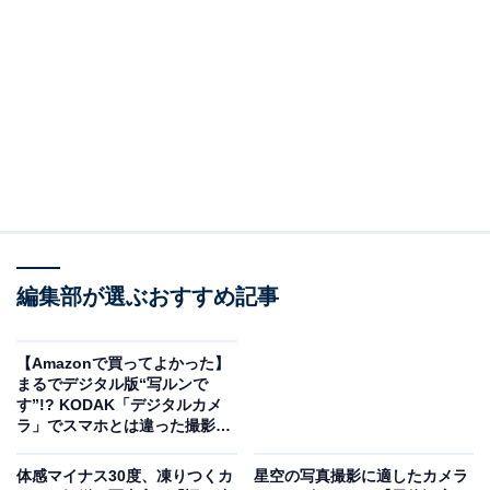
7月1日からGRシリーズの出荷価格を改定
同アカウントは「RICOH GRシリーズ出荷価格改定のお
知らせ」と題し、「2026年7月1日よりコンパクトデジタ
ルカメラGRシリーズの出荷価格を改定」すると報告。
「これを機に、さらに質の高い商品開発・サービスの向
上に努める所存です。何卒ご理解を賜りますようお願い
申し上げます」と呼び掛けています。
編集部が選ぶおすすめ記事
原材料や製造・物流コストの上昇を理由に、2026年7月1
日からGRシリーズの出荷価格を改定するようです。投稿
には人気機種であるGRシリーズのカメラの画像も添えら
【Amazonで買ってよかった】
まるでデジタル版“写ルンで
れています。新価格については「リコーイメージングス
す”!? KODAK「デジタルカメ
トア、GR SPACE TOKYOにおける平均価格改定率：約6
ラ」でスマホとは違った撮影体
験を
～11％増」との記載のみです。
体感マイナス30度、凍りつくカ
星空の写真撮影に適したカメラ