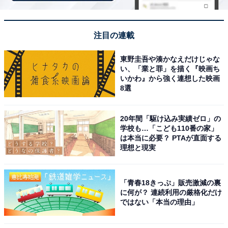
注目の連載
東野圭吾や湊かなえだけじゃな
い、「業と罪」を描く『映画ち
いかわ』から強く連想した映画
8選
20年間「駆け込み実績ゼロ」の
学校も…「こども110番の家」
は本当に必要？ PTAが直面する
理想と現実
こちらもおすすめ
黒木メイサ、レアすぎる限定モデルの？ GR自
「青春18きっぷ」販売激減の裏
撮りショットで美脚を披露！ 「めちゃめちゃい
に何が？ 連続利用の厳格化だけ
い感じの肌色」
ではない「本当の理由」