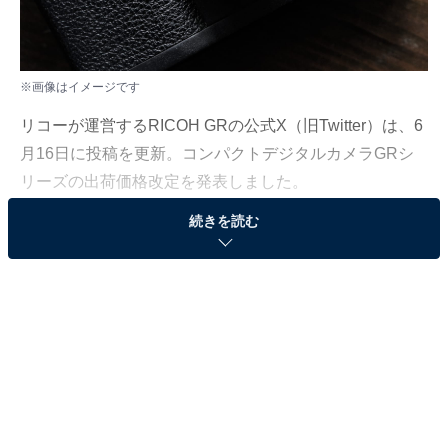
※画像はイメージです
リコーが運営するRICOH GRの公式X（旧Twitter）は、6
月16日に投稿を更新。コンパクトデジタルカメラGRシ
リーズの出荷価格改定を発表しました。
続きを読む
この記事の執筆者：
All About ニュース編集
部
「All About ニュース」は、ネットの話題から世の中の動きまで、暮
らしの中にあふれる「なぜ？」「どうして？」を分かりやすく伝え
るAll About発のニュースメディアです。お金や仕事、恋愛、ITに関
...続きを読む
する疑問に対して専門家が分かりやすく回答するほか、エンタメ情
報やSNSで話題のトピックスを紹介しています。
※本記事で紹介している商品の購入やサービスの利用により、売上の一部が
オールアバウトに還元されることがあります。