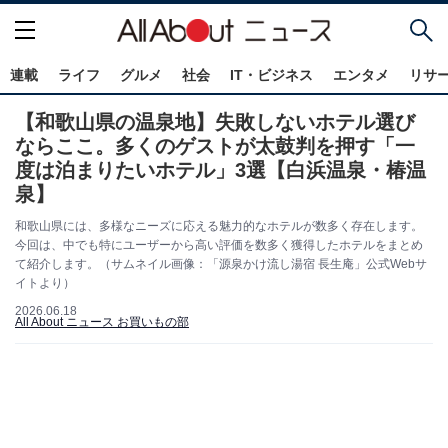
連載
ライフ
グルメ
社会
IT・ビジネス
エンタメ
リサ
【和歌山県の温泉地】失敗しないホテル選び
ならここ。多くのゲストが太鼓判を押す「一
度は泊まりたいホテル」3選【白浜温泉・椿温
泉】
和歌山県には、多様なニーズに応える魅力的なホテルが数多く存在します。
今回は、中でも特にユーザーから高い評価を数多く獲得したホテルをまとめ
て紹介します。（サムネイル画像：「源泉かけ流し湯宿 長生庵」公式Webサ
イトより）
2026.06.18
All About ニュース お買いもの部