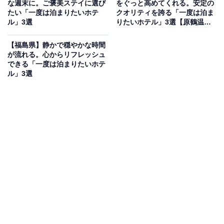
な週末に。ご褒美ステイに選び
をぐっと高めてくれる。安定の
イトより）
たい「一度は泊まりたいホテ
クオリティを誇る「一度は泊ま
ル」3選
りたいホテル」3選【原鶴温
「源泉かけ流し湯宿 長生庵」は、古民家を改装した和風
泉】
モダンの造りが特徴的な大人の隠れ家です。自慢の温泉
【福島県】静かで穏やかな時間
は、白浜温泉でも数少ない源泉を保有する「源泉かけ流
が流れる。心からリフレッシュ
できる「一度は泊まりたいホテ
し」で、宿泊者は向かいの「長生の湯」も無料で利用可
ル」3選
能。食事は熊野牛や地の海鮮など、匠の技が光る「銘産
懐石料理」を堪能できます。
楽天トラベルでホテルを見る