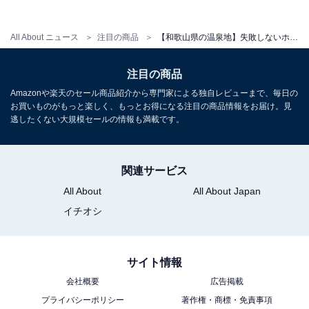
All About ニュース
注目の商品
【和歌山県の温泉地】失敗しないホテル選びならここ。多くのゲストが太鼓判を押す「一度は泊まりたいホテル」3選【白浜温泉・椿温泉】
アクセス
注目の商品
所在地：和歌山県西牟婁郡白浜町2018番地
Amazonや楽天のセール商品紹介から専門家による独自レビューまで、毎日の
交通手段：南紀白浜空港より車で約5分／JR白浜駅・空
お買いものがもっと楽しく、もっとお得になる注目の商品情報をお届け。見
逃したくない大規模セールの情報も満載です。
港より無料送迎バスあり（要予約）
料金
関連サービス
大人1名（参考価格）：2万5850円
All About
All About Japan
※料金は公式Webサイト参考価格
イチオシ
※プラン・部屋により価格は変動します
チェックイン・チェックアウト
サイト情報
会社概要
広告掲載
チェックイン：15:00
プライバシーポリシー
著作権・商標・免責事項
チェックアウト：11:00