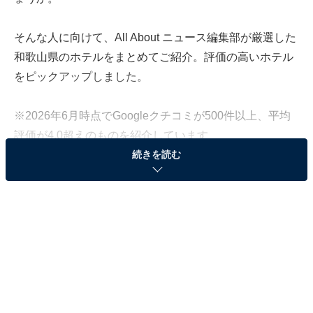
そんな人に向けて、All About ニュース編集部が厳選した
和歌山県のホテルをまとめてご紹介。評価の高いホテル
をピックアップしました。
※2026年6月時点でGoogleクチコミが500件以上、平均
評価が4.0超えのものを紹介しています
続きを読む
この記事の執筆者：
All About ニュース お買
いもの部
Amazonのセール商品から売れ筋ランキングまで、毎日のお買いも
のがもっと楽しく、もっとお得になる情報をお届け。編集部員によ
る独自レビューなど、ここでしか手に入らない情報も満載です。
...続きを読む
※本記事で紹介している商品の購入やサービスの利用により、売上の一部が
オールアバウトに還元されることがあります。