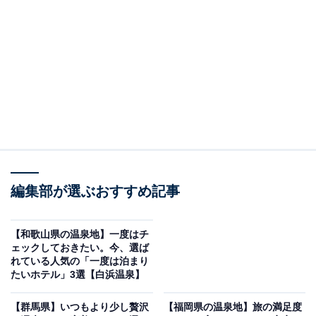
「源泉かけ流し湯宿 長生庵」は温泉と美食、寛げ
る館とおもてなしが魅力
編集部が選ぶおすすめ記事
【和歌山県の温泉地】一度はチ
ェックしておきたい。今、選ば
れている人気の「一度は泊まり
たいホテル」3選【白浜温泉】
【群馬県】いつもより少し贅沢
【福岡県の温泉地】旅の満足度
源泉かけ流し湯宿 長生庵（画像：「源泉かけ流し湯宿 長生庵」公式Webサ