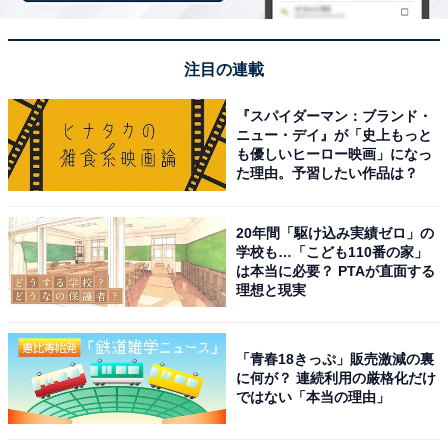
「インフィニート ホテル＆スパ 南紀白浜」は空と
注目の連載
海が一体となる絶景温泉が魅力
『スパイダーマン：ブランド・
ニュー・デイ』が「史上もっと
も優しいヒーロー映画」になっ
た理由。予習したい作品は？
20年間「駆け込み実績ゼロ」の
学校も…「こども110番の家」
は本当に必要？ PTAが直面する
理想と現実
「青春18きっぷ」販売激減の裏
に何が？ 連続利用の厳格化だけ
ではない「本当の理由」