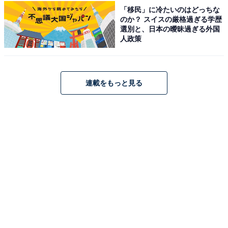
「移民」に冷たいのはどっちな
インフィニート ホテル＆スパ 南紀白浜（画像：「インフィニート ホテル＆
スパ 南紀白浜」公式Webサイトより）
のか？ スイスの厳格過ぎる学歴
選別と、日本の曖昧過ぎる外国
「インフィニート ホテル＆スパ 南紀白浜」は白浜の高台
人政策
に位置し、由緒ある源泉「行幸の湯」を引く洋風リゾー
トホテルです。大浴場「海」「空」や展望風呂「昴」か
らは、海と空が繋がるような絶景を堪能できます。食事
連載をもっと見る
は本格イタリアン「ガーデンレストラン ジョヴァンニ」
や和懐石「凪」を用意。洗練された空間で贅沢な休日を
過ごせます。
楽天トラベルでホテルを見る