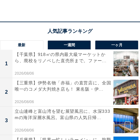
アクセス
所在地：和歌山県西牟婁郡白浜町2762-5
交通手段：JR紀勢本線白浜駅よりタクシーで5分／白浜
駅より路線バス三段壁行き古賀浦バス停まで15分、徒歩
最新
一週間
一ヶ月
1分／南紀白浜空港よりタクシーで10分／阪和自動車道
【千葉県】918㎡の県内最大級マーケットか
南紀田辺ICより車で20分
ら、廃校をリノベした直売所まで。ファー...
1
料金
2026/08/06
【三重県】伊勢名物「赤福」の直営店に、全国
大人1名（参考価格）：1万3200円
唯一のコメダ大判焼き店も！ 東名阪・伊...
2
※料金は公式Webサイト参考価格
※プラン・部屋により価格は変動します
2026/08/06
立山連峰と富山湾を望む展望風呂に、水深333
mの海洋深層水風呂。富山県の人気日帰...
チェックイン・チェックアウト
3
チェックイン：15:00
2026/08/06
チェックアウト：11:00
【兵庫県】「世界一忙しいラーメン」に、龍野