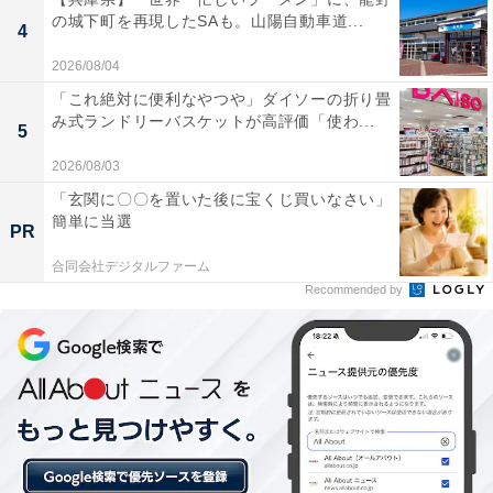
の城下町を再現したSAも。山陽自動車道...
※プランにより時間が異なる可能性があります
4
2026/08/04
あわせて読みたい
「これ絶対に便利なやつや」ダイソーの折り畳
【白浜温泉の人気ホテル】「源泉かけ流し湯
み式ランドリーバスケットが高評価「使わ...
5
宿 長生庵」が選ばれる理由
2026/08/03
「玄関に〇〇を置いた後に宝くじ買いなさい」
簡単に当選
PR
合同会社デジタルファーム
Recommended by