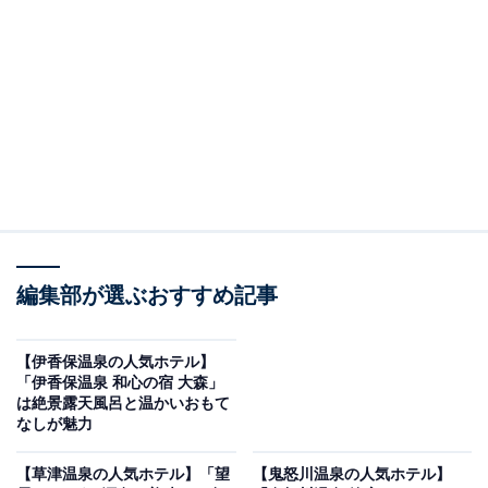
Resort」です。
※2026年6月時点で、楽天トラベル上の平均評価が4.0超
えのものを紹介しています
楽天トラベルでホテルを見る
編集部が選ぶおすすめ記事
【伊香保温泉の人気ホテル】
「伊香保温泉 和心の宿 大森」
は絶景露天風呂と温かいおもて
なしが魅力
この記事の執筆者：
All About ニュース お買
いもの部
【草津温泉の人気ホテル】「望
【鬼怒川温泉の人気ホテル】