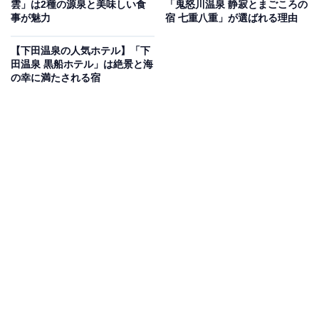
雲」は2種の源泉と美味しい食
「鬼怒川温泉 静寂とまごころの
事が魅力
宿 七重八重」が選ばれる理由
Amazonのセール商品から売れ筋ランキングまで、毎日のお買いも
のがもっと楽しく、もっとお得になる情報をお届け。編集部員によ
【下田温泉の人気ホテル】「下
る独自レビューなど、ここでしか手に入らない情報も満載です。
...続きを読む
田温泉 黒船ホテル」は絶景と海
の幸に満たされる宿
※本記事で紹介している商品の購入やサービスの利用により、売上の一部が
オールアバウトに還元されることがあります。
「ギネス認定の宿 XYZ Seaside Resort」は全室
露天風呂付き客室と感動のレーザー演出が魅力の
隠れ家リゾート
全16室すべてに日本初の電動開閉式露天風呂を完備した
「ギネス認定の宿 XYZ Seaside Resort」。pH9.8のアル
カリ硫黄泉「美人湯」を、開閉式の屋根と壁により全天
候型プライベート空間で楽しめます。夜空を彩るギネス
世界記録認定のレーザーメッセージや、テラスレストラ
ンでの炭火焼きコース、熊野牛の温泉しゃぶしゃぶな