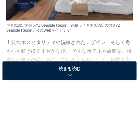
ギネス認定の宿 XYZ Seaside Resort（画像：「ギネス認定の宿 XYZ
Seaside Resort」公式Webサイトより）
上質なホスピタリティや洗練されたデザイン、そして身
も心も解きほぐす豊かな湯。 そんなホテルや旅館を、特
別な記念日の楽しみにしている人も多いはず。日常を忘
れ、名湯に癒やされながら満たされる非日常の体験は、
続きを読む
何物にも代えがたい時間ですよね。しかし、近年では趣
向を凝らした温泉宿や人気のホテルも多く、どこに滞在
すればよいか迷ってしまう……そんな思いを抱えている
人もいるのではないでしょうか。
そんな人に向けて、All About ニュース編集部が厳選した
人気かつ評価の高い施設を厳選して紹介します。今回取
り上げるのは椿温泉の「ギネス認定の宿 XYZ Seaside