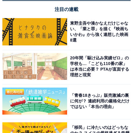
ギネス認定のレーザーメッセージ演出がとても感動
注目の連載
的
東野圭吾や湊かなえだけじゃな
い、「業と罪」を描く『映画ち
いかわ』から強く連想した映画
炭火焼きや熊野牛のしゃぶしゃぶなど料理の質と量
8選
に大満足
20年間「駆け込み実績ゼロ」の
学校も…「こども110番の家」
は本当に必要？ PTAが直面する
理想と現実
「青春18きっぷ」販売激減の裏
に何が？ 連続利用の厳格化だけ
ではない「本当の理由」
「移民」に冷たいのはどっちな
のか？ スイスの厳格過ぎる学歴