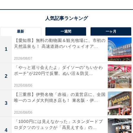
ど、圧倒的な非日常を体験できます。
最新
一週間
一ヶ月
【愛知県】無料の動物園＆観光牧場に、市初の
楽天トラベルでホテルを見る
天然温泉も！ 高速道路のハイウェイオア...
1
2026/08/07
「やっと巡り会えたよ」ダイソーの“ちいかわ
ポーチ”が220円で反響。ぬい活＆防災...
2
2026/08/06
【三重県】伊勢名物「赤福」の直営店に、全国
唯一のコメダ大判焼き店も！ 東名阪・伊...
3
2026/08/06
「1000円には見えなかった」スタンダードプ
ロダクツのリュックが「高見えする」の...
4