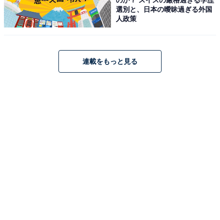
選別と、日本の曖昧過ぎる外国
人政策
アクセス・料金・宿泊情報は？
連載をもっと見る
アクセス
所在地：和歌山県西牟婁郡白浜町椿1065-3
交通手段：白浜駅よりタクシーで約20分／南紀白浜空港
よりタクシーで約20分／南紀白浜I.C.より国道42号線で
約10分
料金
大人1名（参考価格）：24,200円
※料金は公式Webサイト参考価格
※プラン・部屋により価格は変動します