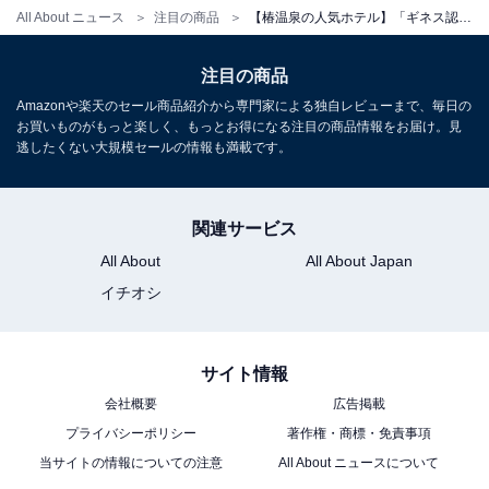
All About ニュース
注目の商品
【椿温泉の人気ホテル】「ギネス認定の宿 XYZ Seaside Resort」が選ばれる理由
チェックイン・チェックアウト
注目の商品
チェックイン：15:00
Amazonや楽天のセール商品紹介から専門家による独自レビューまで、毎日の
チェックアウト：11:00
お買いものがもっと楽しく、もっとお得になる注目の商品情報をお届け。見
逃したくない大規模セールの情報も満載です。
※プランにより時間が異なる可能性があります
※掲載されている情報は記事公開時のものです。あらか
関連サービス
じめご了承ください。
All About
All About Japan
また、記事中の宿泊プランを予約すると、売上の一部が
イチオシ
オールアバウトに還元されることがあります。
サイト情報
こちらもおすすめ
会社概要
広告掲載
【鵜の浜温泉の人気ホテル】「鵜の浜温泉 高台
プライバシーポリシー
著作権・商標・免責事項
の宿 三景」は日本海の絶景と贅沢な海の幸の会
席料理を堪能できる宿
当サイトの情報についての注意
All About ニュースについて