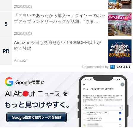
2026/08/03
「面白いのあったから購入〜」ダイソーのポッ
プアップランドリーバッグが話題。“さま...
5
2026/08/03
Amazon今日も見逃せない！80%OFF以上が
続々登場
「ギネス認定の宿 XYZ Seaside Resort」の口コ
PR
ミは？
Amazon
Recommended by
「ギネス認定の宿 XYZ Seaside Resort」には、以下のよ
うな口コミが寄せられています。
部屋の電動開閉式露天風呂から海や星空の絶景を堪
能できる