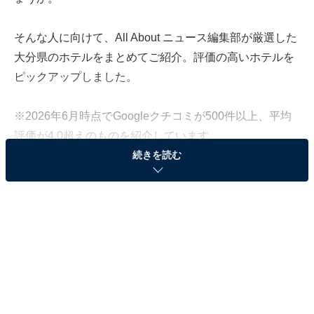
そんな人に向けて、All About ニュース編集部が厳選した
大分県のホテルをまとめてご紹介。評価の高いホテルを
ピックアップしました。
※2026年6月時点でGoogleクチコミが500件以上、平均
評価が4.0超えのものを紹介しています
続きを読む
この記事の執筆者：
All About ニュース お買
いもの部
Amazonのセール商品から売れ筋ランキングまで、毎日のお買いも
のがもっと楽しく、もっとお得になる情報をお届け。編集部員によ
る独自レビューなど、ここでしか手に入らない情報も満載です。
...続きを読む
※本記事で紹介している商品の購入やサービスの利用により、売上の一部が
オールアバウトに還元されることがあります。