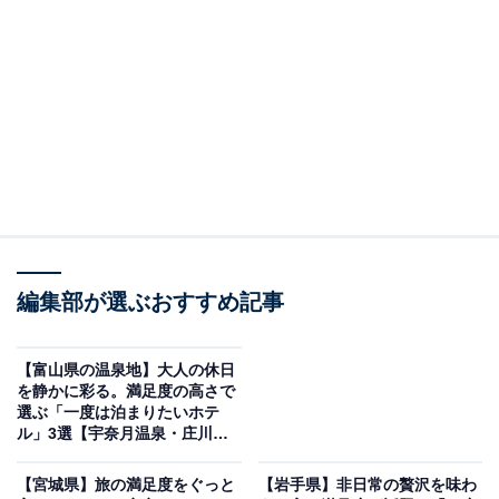
「SEKIYA RESORT テラス御堂原」は全室に半露
天風呂を備えた絶景のモダン宿
編集部が選ぶおすすめ記事
【富山県の温泉地】大人の休日
を静かに彩る。満足度の高さで
選ぶ「一度は泊まりたいホテ
ル」3選【宇奈月温泉・庄川温
泉郷】
【宮城県】旅の満足度をぐっと
【岩手県】非日常の贅沢を味わ
SEKIYA RESORT テラス御堂原（画像：「SEKIYA RESORT テラス御堂