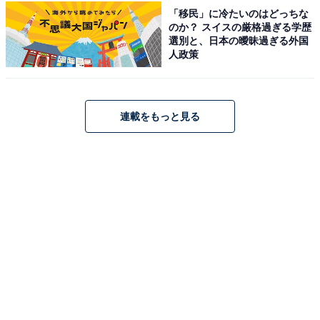
「移民」に冷たいのはどっちな
「筋湯温泉 旅館白滝」は、風薫り緑滴る九重の自然に囲
のか？ スイスの厳格過ぎる学歴
選別と、日本の曖昧過ぎる外国
まれた全10室の小さな湯宿です。館内には24時間いつで
人政策
も無料で堪能できる4つの貸切風呂があり、源泉掛け流
しの天然温泉を心ゆくまで満喫できます。夕食には豊後
牛をはじめ、九重の山の幸をふんだんに使用したこだわ
連載をもっと見る
りの創作会席料理が提供されます。
楽天トラベルでホテルを見る