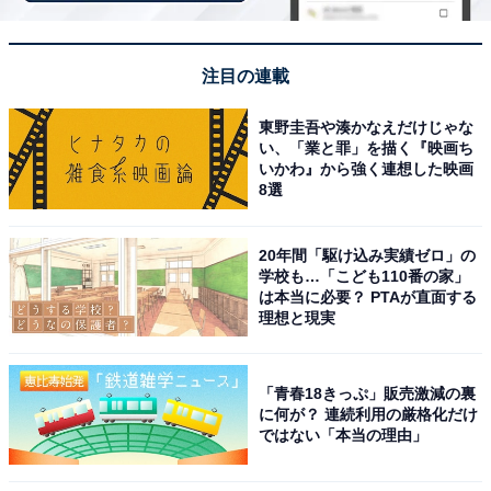
「筋湯温泉 旅館白滝」は4つの貸切風呂と渓流沿
いの客室で癒やされる小さな湯宿
注目の連載
東野圭吾や湊かなえだけじゃな
い、「業と罪」を描く『映画ち
いかわ』から強く連想した映画
8選
20年間「駆け込み実績ゼロ」の
学校も…「こども110番の家」
は本当に必要？ PTAが直面する
理想と現実
「青春18きっぷ」販売激減の裏
に何が？ 連続利用の厳格化だけ
ではない「本当の理由」
筋湯温泉 旅館白滝（画像：「筋湯温泉 旅館白滝」公式Webサイトより）