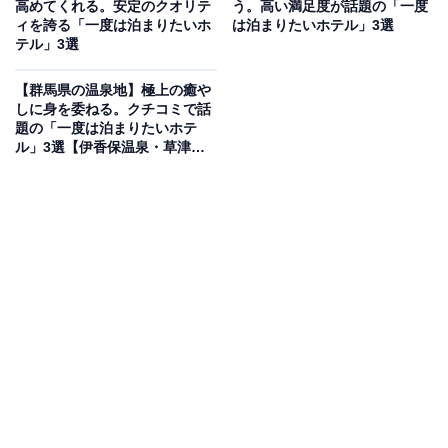
高めてくれる。安定のクオリテ
う。高い満足度が話題の「一度
原」公式Webサイトより）
ィを誇る「一度は泊まりたいホ
は泊まりたいホテル」3選
テル」3選
「SEKIYA RESORT テラス御堂原」は、別府の街並みと
別府湾を見渡す高台に佇むのモダンな温泉宿です。すべ
【群馬県の温泉地】極上の癒や
ての客室に源泉かけ流しの半露天風呂を備えており、堀
しに身を委ねる。クチコミで話
題の「一度は泊まりたいホテ
田温泉の豊かな湯をプライベート空間でいつでも満喫で
ル」3選【伊香保温泉・草津温
きます。お食事は、1階の離れにあるお食事処にて、旬
泉・赤城温泉】
の食材の持ち味を最大限に引き出した創作和会席を堪能
できます。
楽天トラベルでホテルを見る