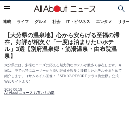
連載
ライフ
グルメ
社会
IT・ビジネス
エンタメ
リサ
【大分県の温泉地】心から安らげる至福の滞
在。好評が相次ぐ「一度は泊まりたいホテ
ル」3選【別府温泉郷・筋湯温泉・由布院温
泉】
大分県には、多様なニーズに応える魅力的なホテルが数多く存在します。今
回は、中でも特にユーザーから高い評価を数多く獲得したホテルをまとめて
紹介します。（サムネイル画像：「SEKIYA RESORT テラス御堂原」公式
Webサイトより）
2026.06.18
All About ニュース お買いもの部