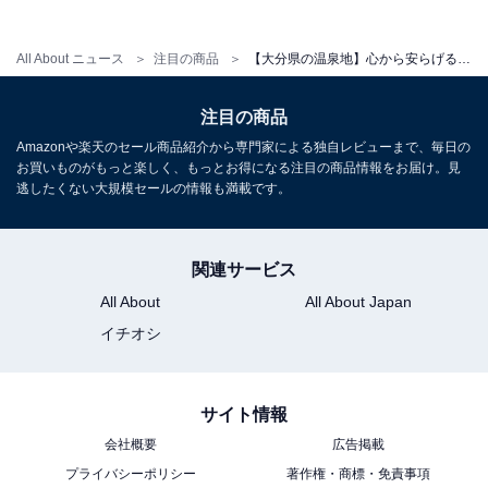
アクセス
所在地：大分県玖珠郡九重町湯坪721
All About ニュース
注目の商品
【大分県の温泉地】心から安らげる至福の滞在。好評が相次ぐ「一度は泊まりたいホテル」3選【別府温泉郷・筋湯温泉・由布院温泉】
交通手段：福岡より大分自動車経由で約2時間、大分よ
注目の商品
り210 号線経由で約1時間、黒川温泉より約25分
Amazonや楽天のセール商品紹介から専門家による独自レビューまで、毎日の
お買いものがもっと楽しく、もっとお得になる注目の商品情報をお届け。見
料金
逃したくない大規模セールの情報も満載です。
大人1名（参考価格）：1万4850円
※料金は公式Webサイト参考価格
関連サービス
※プラン・部屋により価格は変動します
All About
All About Japan
チェックイン・チェックアウト
イチオシ
チェックイン：公式Webサイトをご確認ください
チェックアウト：公式Webサイトをご確認ください
サイト情報
※プランにより時間が異なる可能性があります
会社概要
広告掲載
プライバシーポリシー
著作権・商標・免責事項
あわせて読みたい