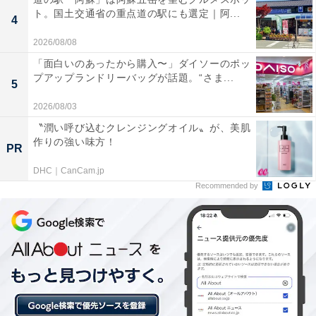
ト。国土交通省の重点道の駅にも選定｜阿...
4
あわせて読みたい
2026/08/08
【別府温泉郷の人気ホテル】「SEKIYA
「面白いのあったから購入〜」ダイソーのポッ
RESORT テラス御堂原」が選ばれる理由
プアップランドリーバッグが話題。“さま...
5
2026/08/03
〝潤い呼び込むクレンジングオイル〟が、美肌
作りの強い味方！
PR
DHC｜CanCam.jp
Recommended by