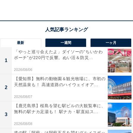
アクセス
所在地：大分県別府市堀田5組
交通手段：JR別府駅から車で15分／別府ICから車で3分
最新
一週間
一ヶ月
「やっと巡り会えたよ」ダイソーの“ちいかわ
料金
ポーチ”が220円で反響。ぬい活＆防災...
1
大人1名（参考価格）：公式Webサイトをご確認くださ
2026/08/06
い
【愛知県】無料の動物園＆観光牧場に、市初の
※料金は公式Webサイト参考価格
天然温泉も！ 高速道路のハイウェイオア...
2
※プラン・部屋により価格は変動します
2026/08/07
チェックイン・チェックアウト
【鹿児島県】桜島を望む駅ビルの大観覧車に、
無料の駅ナカ足湯も！ 駅ナカ・駅直結ス...
3
チェックイン：15:00
チェックアウト：11:00
2026/08/08
※プランにより時間が異なる可能性があります
道の駅「阿蘇」は阿蘇五岳を望むグルメスポッ