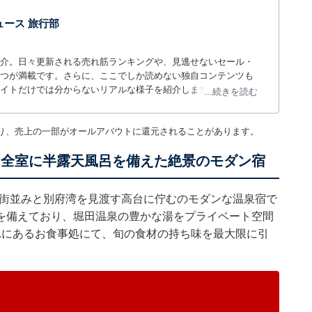
 ニュース 旅行部
介。日々更新される売れ筋ランキングや、見逃せないセール・
つが満載です。さらに、ここでしか読めない独自コンテンツも
サイトだけでは分からないリアルな様子を紹介します。
...続きを読む
り、売上の一部がオールアバウトに還元されることがあります。
堂原」は全室に半露天風呂を備えた絶景のモダン宿
別府の街並みと別府湾を見渡す高台に佇むのモダンな温泉宿で
を備えており、堀田温泉の豊かな湯をプライベート空間
れにあるお食事処にて、旬の食材の持ち味を最大限に引