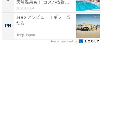
天然温泉も！ コスパ抜群...
は和の
が...
2026/08/04
2026/08/0
Jeep アソビュー！ギフト当
シェア別荘
たる
wners
PR
PR
Jeep Japan
COCO VIL
Recommended by