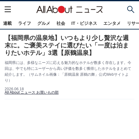
連載
ライフ
グルメ
社会
IT・ビジネス
エンタメ
リサ
【福岡県の温泉地】いつもより少し贅沢な週
末に。ご褒美ステイに選びたい「一度は泊ま
りたいホテル」3選【原鶴温泉】
福岡県には、多様なニーズに応える魅力的なホテルが数多く存在します。今
回は、中でも特にユーザーから高い評価を数多く獲得したホテルをまとめて
紹介します。（サムネイル画像：「原鶴温泉 原鶴の舞」公式Webサイトよ
り）
2026.06.18
All About ニュース お買いもの部