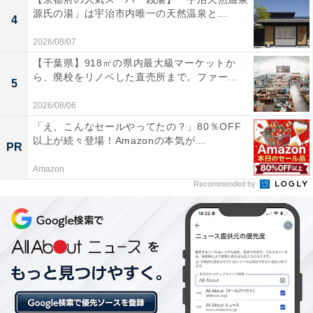
あわせて読みたい
源氏の湯」は宇治市内唯一の天然温泉と...
4
【原鶴温泉の人気ホテル】「原鶴温泉 原鶴の
舞」が選ばれる理由
2026/08/07
【千葉県】918㎡の県内最大級マーケットか
ら、廃校をリノベした直売所まで。ファー...
5
2026/08/06
「え、こんなセールやってたの？」80％OFF
以上が続々登場！Amazonの本気が...
PR
Amazon
Recommended by
「原鶴温泉 泰泉閣」はダブル美肌の湯とジャング