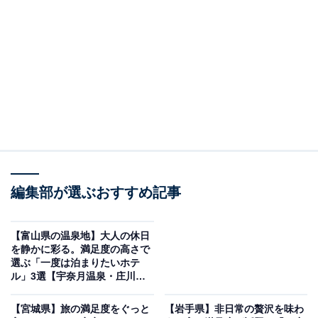
「原鶴温泉 原鶴の舞」は全室源泉風呂付の特別室
でW美肌の湯を堪能
編集部が選ぶおすすめ記事
【富山県の温泉地】大人の休日
を静かに彩る。満足度の高さで
選ぶ「一度は泊まりたいホテ
ル」3選【宇奈月温泉・庄川温
泉郷】
原鶴温泉 原鶴の舞（画像：「原鶴温泉 原鶴の舞」公式Webサイトより）
【宮城県】旅の満足度をぐっと
【岩手県】非日常の贅沢を味わ