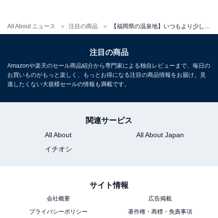
アクセス
所在地：福岡県朝倉市杷木志波20
All About ニュース
注目の商品
【福岡県の温泉地】いつもより少し贅沢な週末に。ご褒美ステイに選びたい「一度は泊まりたいホテル」3選【原鶴温泉】
交通手段：JR久大本線 筑後吉井駅から車で約10分／大
分自動車道 杷木ICから約10分／朝倉ICから約10分／杷木
注目の商品
バス停から車で約5分
Amazonや楽天のセール商品紹介から専門家による独自レビューまで、毎日の
お買いものがもっと楽しく、もっとお得になる注目の商品情報をお届け。見
料金
逃したくない大規模セールの情報も満載です。
大人1名（参考価格）：1万6500円
※料金は公式Webサイト参考価格
関連サービス
※プラン・部屋により価格は変動します
All About
All About Japan
イチオシ
チェックイン・チェックアウト
チェックイン：15:00
サイト情報
チェックアウト：10:00
会社概要
広告掲載
※プランにより時間が異なる可能性があります
プライバシーポリシー
著作権・商標・免責事項