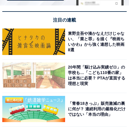
ル風呂が魅力
注目の連載
東野圭吾や湊かなえだけじゃな
い、「業と罪」を描く『映画ち
いかわ』から強く連想した映画
8選
20年間「駆け込み実績ゼロ」の
学校も…「こども110番の家」
は本当に必要？ PTAが直面する
理想と現実
「青春18きっぷ」販売激減の裏
に何が？ 連続利用の厳格化だけ
ではない「本当の理由」
原鶴温泉 泰泉閣（画像：「原鶴温泉 泰泉閣」公式Webサイトより）
「原鶴温泉 泰泉閣」は、アルカリ性単純泉と硫黄泉の2