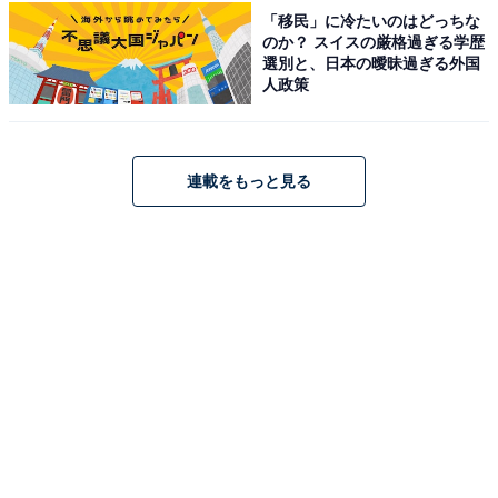
「移民」に冷たいのはどっちな
つの泉質を併せ持つ「ダブル美肌の湯」を堪能できる宿
のか？ スイスの厳格過ぎる学歴
です。名物の「ジャングル風呂」をはじめ、「千歳の
選別と、日本の曖昧過ぎる外国
湯」や筑後川の伝説にちなんだ「かっぱの湯」など、多
人政策
彩な湯処で湯巡りを楽しめます。食事は「筑前朝倉蒸し
雑煮」など、筑後の豊かな旬の食材を活かした会席料理
が自慢です。
連載をもっと見る
楽天トラベルでホテルを見る