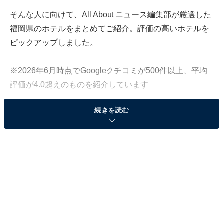
そんな人に向けて、All About ニュース編集部が厳選した
福岡県のホテルをまとめてご紹介。評価の高いホテルを
ピックアップしました。
※2026年6月時点でGoogleクチコミが500件以上、平均
評価が4.0超えのものを紹介しています
続きを読む
この記事の執筆者：
All About ニュース お買
いもの部
Amazonのセール商品から売れ筋ランキングまで、毎日のお買いも
のがもっと楽しく、もっとお得になる情報をお届け。編集部員によ
る独自レビューなど、ここでしか手に入らない情報も満載です。
...続きを読む
※本記事で紹介している商品の購入やサービスの利用により、売上の一部が
オールアバウトに還元されることがあります。