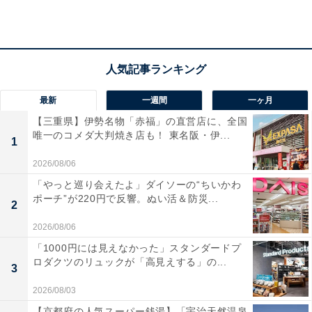
アクセス
所在地：福岡県朝倉市杷木志波1番地3
交通手段：JR久大本線「筑後吉井駅」よりタクシーで約
10分／九州自動車道「杷木IC」より車で約5分
最新
一週間
一ヶ月
料金
【三重県】伊勢名物「赤福」の直営店に、全国
唯一のコメダ大判焼き店も！ 東名阪・伊...
大人1名（参考価格）：3万2700円
1
※料金は公式Webサイト参考価格
2026/08/06
※プラン・部屋により価格は変動します
「やっと巡り会えたよ」ダイソーの“ちいかわ
ポーチ”が220円で反響。ぬい活＆防災...
2
チェックイン・チェックアウト
2026/08/06
チェックイン：15:00
「1000円には見えなかった」スタンダードプ
ロダクツのリュックが「高見えする」の...
チェックアウト：10:00
3
※プランにより時間が異なる可能性があります
2026/08/03
【京都府の人気スーパー銭湯】「宇治天然温泉