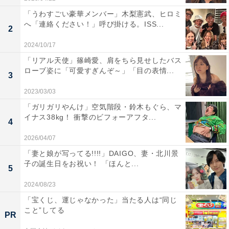
「うわすごい豪華メンバー」木梨憲武、ヒロミ
へ「連絡ください！」呼び掛ける。ISS...
2
2024/10/17
「リアル天使」篠崎愛、肩をちら見せしたバス
ローブ姿に「可愛すぎんぞ～」「目の表情...
3
2023/03/03
「ガリガリやんけ」空気階段・鈴木もぐら、マ
イナス38kg！ 衝撃のビフォーアフタ...
4
2026/04/07
「妻と娘が写ってる!!!!」DAIGO、妻・北川景
子の誕生日をお祝い！ 「ほんと...
5
2024/08/23
「宝くじ、運じゃなかった」当たる人は“同じ
こと”してる
PR