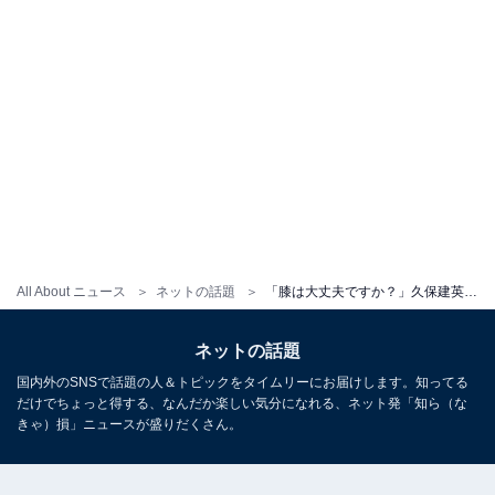
All About ニュース
ネットの話題
「膝は大丈夫ですか？」久保建英、試合後の投稿に注目集まる「心配です」「タケが居ないと困るよ」
ネットの話題
国内外のSNSで話題の人＆トピックをタイムリーにお届けします。知ってる
だけでちょっと得する、なんだか楽しい気分になれる、ネット発「知ら（な
きゃ）損」ニュースが盛りだくさん。