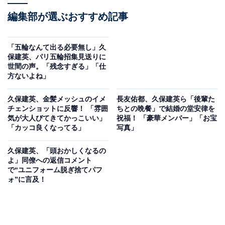
編集部が選ぶおすすめ記事
「五輪なんて出る必要無し」久
保建英、パリ五輪招集見送りに
世間の声。「残念すぎる」「仕
方ないよね」
久保建英、金髪メッシュのイメ
長友佑都、久保建英ら「後輩た
チェンショットに反響！ 「雰囲
ちとの晩餐」で結婚の堂安律を
気が大人びてきてかっこいい」
祝福！ 「豪華メンバー」「お宝
「カッコ良くなってる」
写真」
久保建英、「頭おかしくなるの
よ」同僚への返信コメント
で“ユニフォーム脱ぎ捨てパフ
ォ”に言及！