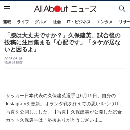
連載
ライフ
グルメ
社会
IT・ビジネス
エンタメ
リサ
「膝は大丈夫ですか？」久保建英、試合後の
投稿に注目集まる「心配です」「タケが居な
いと困るよ」
2026.06.15
橋酒 瑛麗瑠
サッカー日本代表の久保建英選手は6月15日、自身の
Instagramを更新。オランダ戦を終えての思いをつづり、
写真を公開しました。【写真】久保建英が公開した試合
カット久保選手は「応援ありがとうございま...