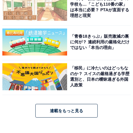
学校も…「こども110番の家」
は本当に必要？ PTAが直面する
理想と現実
「青春18きっぷ」販売激減の裏
に何が？ 連続利用の厳格化だけ
ではない「本当の理由」
「移民」に冷たいのはどっちな
のか？ スイスの厳格過ぎる学歴
選別と、日本の曖昧過ぎる外国
人政策
連載をもっと見る