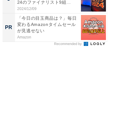
24のファイナリスト9組...
2024/12/09
アイリス
「今日の目玉商品は？」毎日
変わるAmazonタイムセール
PR
が見逃せない
Amazon
Recommended by