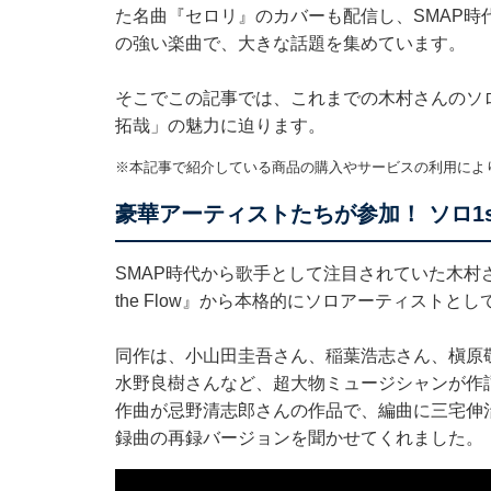
た名曲『セロリ』のカバーも配信し、SMAP
の強い楽曲で、大きな話題を集めています。
そこでこの記事では、これまでの木村さんのソ
拓哉」の魅力に迫ります。
※本記事で紹介している商品の購入やサービスの利用によ
豪華アーティストたちが参加！ ソロ1stアル
SMAP時代から歌手として注目されていた木村さん
the Flow』から本格的にソロアーティストと
同作は、小山田圭吾さん、稲葉浩志さん、槇原敬
水野良樹さんなど、超大物ミュージシャンが作詞や
作曲が忌野清志郎さんの作品で、編曲に三宅伸治さ
録曲の再録バージョンを聞かせてくれました。