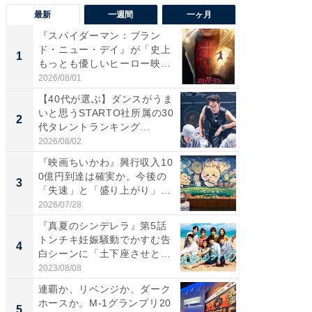
最新
一週間
一ヶ月
『スパイダーマン：ブラン
【40代
ド・ニュー・デイ』が「史上
いと思う
1
1
もっとも優しいヒーロー映
代タレン
画」に...
2026/08/01
2026/08/0
【40代が選ぶ】ダンスがうま
『スパ
いと思うSTARTO社所属の30
ド・ニ
2
2
代タレントランキング...
もっと
画」に..
2026/08/02
2026/08/0
『映画ちいかわ』興行収入10
ワケあ
0億円到達は確実か。今後の
マ『フ
3
3
「失速」と「盛り上がり」
演技連発
が...
の...
2026/07/28
2026/08/0
『真夏のシンデレラ』第5話
「FRUI
トンチキ妊娠騒動でかすむ告
うまい
4
4
白シーンに「土下座させと
ング！ 2
い...
2023/08/08
2026/08/0
連覇か、リベンジか、ダーク
【大人
ホースか。M-1グランプリ20
で快適
5
PR