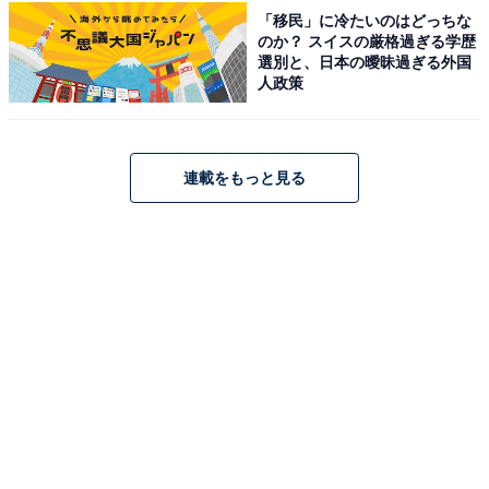
「移民」に冷たいのはどっちな
「TOGEN 黒部 宇奈月温泉」は、黒部峡谷の美しい景色
のか？ スイスの厳格過ぎる学歴
を望む絶好のロケーションに位置する温泉宿です。お風
選別と、日本の曖昧過ぎる外国
呂や食事、客室など、日頃の疲れを癒やして贅沢な時間
人政策
を過ごすための充実した施設やサービスが揃っていま
す。特に、『藍瓶』と称される多彩な魚種の宝庫『富山
湾』から漁れる新鮮な魚料理や、富山のブランド牛「と
連載をもっと見る
やま酒粕和牛」を味わえるすき焼きやしゃぶしゃぶ料理
は絶品です。
楽天トラベルでホテルを見る