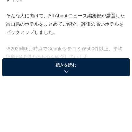
そんな人に向けて、All About ニュース編集部が厳選した
富山県のホテルをまとめてご紹介。評価の高いホテルを
ピックアップしました。
※2026年6月時点でGoogleクチコミが500件以上、平均
評価が4.0超えのものを紹介しています
続きを読む
この記事の執筆者：
All About ニュース お買
いもの部
Amazonのセール商品から売れ筋ランキングまで、毎日のお買いも
のがもっと楽しく、もっとお得になる情報をお届け。編集部員によ
る独自レビューなど、ここでしか手に入らない情報も満載です。
...続きを読む
※本記事で紹介している商品の購入やサービスの利用により、売上の一部が
オールアバウトに還元されることがあります。