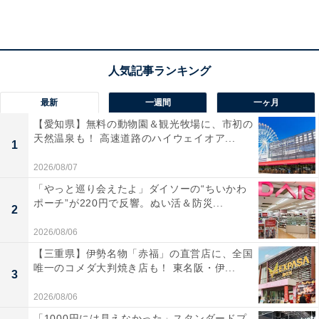
アクセス
所在地：富山県氷見市宇波10-1
交通手段：JR氷見線氷見駅より専用バスで約10分（要予
約）／能越自動車道 氷見北ICより車で約15分
最新
一週間
一ヶ月
【愛知県】無料の動物園＆観光牧場に、市初の
料金
天然温泉も！ 高速道路のハイウェイオア...
1
大人1名（参考価格）：2万4200円
2026/08/07
※料金は公式Webサイト参考価格
「やっと巡り会えたよ」ダイソーの“ちいかわ
※プラン・部屋により価格は変動します
ポーチ”が220円で反響。ぬい活＆防災...
2
チェックイン・チェックアウト
2026/08/06
【三重県】伊勢名物「赤福」の直営店に、全国
チェックイン：15:00
唯一のコメダ大判焼き店も！ 東名阪・伊...
3
チェックアウト：11:00
※プランにより時間が異なる可能性があります
2026/08/06
「1000円には見えなかった」スタンダードプ