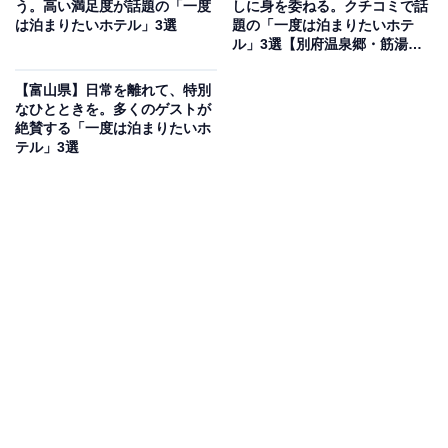
う。高い満足度が話題の「一度
しに身を委ねる。クチコミで話
みあかり」公式Webサイトより）
は泊まりたいホテル」3選
題の「一度は泊まりたいホテ
ル」3選【別府温泉郷・筋湯温
「氷見温泉郷 くつろぎの宿 うみあかり」は、富山湾を一
泉】
望する絶好のロケーションが魅力。源泉掛け流しの天然
【富山県】日常を離れて、特別
温泉は、露天風呂「漁火の湯」や「日の出の湯」で海越
なひとときを。多くのゲストが
絶賛する「一度は泊まりたいホ
しの立山連峰を眺めながら堪能できます。食事は「ダイ
テル」3選
ニング海」にて、氷見名物の寒ブリなど、新鮮な海の幸
を心ゆくまで味わえる宿です。
楽天トラベルでホテルを見る