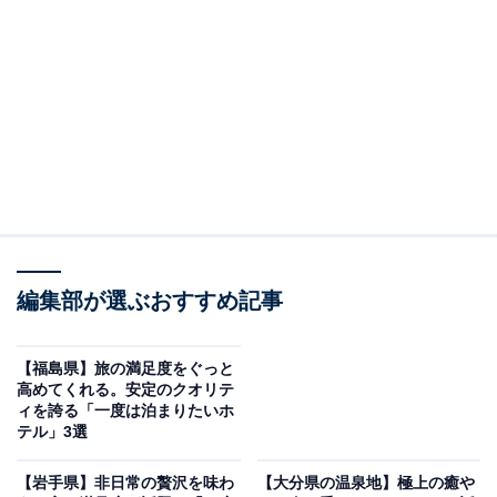
「氷見温泉郷 くつろぎの宿 うみあかり」は海越し
の立山連峰を望む絶景宿
編集部が選ぶおすすめ記事
【福島県】旅の満足度をぐっと
高めてくれる。安定のクオリテ
ィを誇る「一度は泊まりたいホ
テル」3選
【岩手県】非日常の贅沢を味わ
【大分県の温泉地】極上の癒や
氷見温泉郷 くつろぎの宿 うみあかり（画像：「氷見温泉郷 くつろぎの宿 う