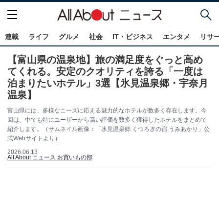
連載
ライフ
グルメ
社会
IT・ビジネス
エンタメ
リサ
【富山県の温泉地】旅の満足度をぐっと高め
てくれる。安定のクオリティを誇る「一度は
泊まりたいホテル」3選【氷見温泉郷・宇奈月
温泉】
富山県には、多様なニーズに応える魅力的なホテルが数多く存在します。今
回は、中でも特にユーザーから高い評価を数多く獲得したホテルをまとめて
紹介します。（サムネイル画像：「氷見温泉郷 くつろぎの宿 うみあかり」公
式Webサイトより）
2026.06.13
All About ニュース お買いもの部