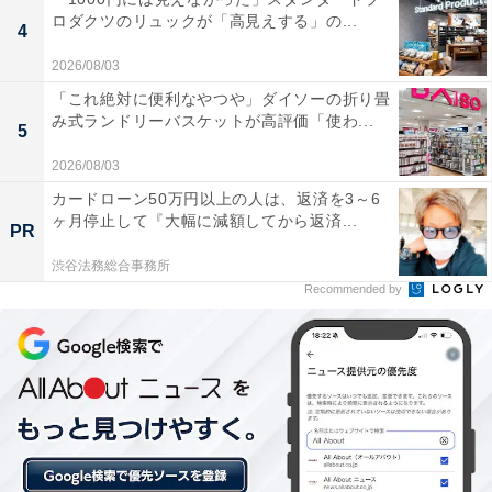
あわせて読みたい
ロダクツのリュックが「高見えする」の...
4
【氷見温泉郷の人気ホテル】「氷見温泉郷 く
2026/08/03
つろぎの宿 うみあかり」が選ばれる理由
「これ絶対に便利なやつや」ダイソーの折り畳
み式ランドリーバスケットが高評価「使わ...
5
2026/08/03
カードローン50万円以上の人は、返済を3～6
ヶ月停止して『大幅に減額してから返済...
PR
渋谷法務総合事務所
Recommended by