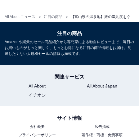
All About ニュース
注目の商品
【富山県の温泉地】旅の満足度をぐっと高めてくれる。安定のクオリティを誇る「一度は泊まりたいホテル」3選【氷見温泉郷・宇奈月温泉】
アクセス
所在地：富山県黒部市宇奈月温泉22-1
注目の商品
交通手段：宇奈月温泉駅より徒歩5分/黒部ICより車で約
Amazonや楽天のセール商品紹介から専門家による独自レビューまで、毎日の
15分
お買いものがもっと楽しく、もっとお得になる注目の商品情報をお届け。見
逃したくない大規模セールの情報も満載です。
料金
大人1名（参考価格）：1万4300円
関連サービス
※料金は公式Webサイト参考価格
All About
All About Japan
※プラン・部屋により価格は変動します
イチオシ
チェックイン・チェックアウト
サイト情報
チェックイン：15:00 ～ 19:00
会社概要
広告掲載
チェックアウト：10:00
プライバシーポリシー
著作権・商標・免責事項
※プランにより時間が異なる可能性があります