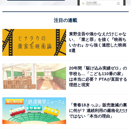
「TOGEN 黒部 宇奈月温泉」は黒部川の絶景と名
湯に癒やされる宿
注目の連載
東野圭吾や湊かなえだけじゃな
い、「業と罪」を描く『映画ち
いかわ』から強く連想した映画
8選
20年間「駆け込み実績ゼロ」の
学校も…「こども110番の家」
は本当に必要？ PTAが直面する
理想と現実
「青春18きっぷ」販売激減の裏
に何が？ 連続利用の厳格化だけ
ではない「本当の理由」
TOGEN 黒部 宇奈月温泉（画像：「TOGEN 黒部 宇奈月温泉」公式Webサ
イトより）