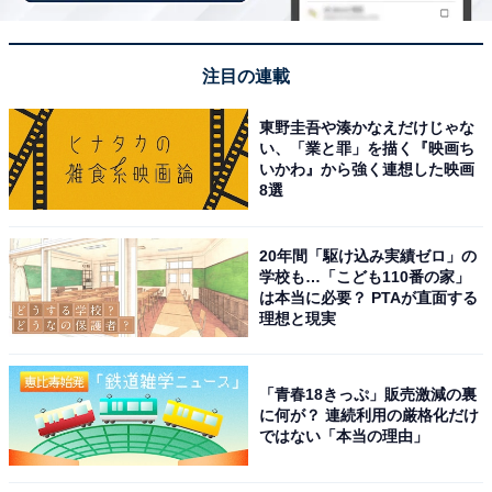
「海南こどもの国」は入園・駐車場ともに無料！
ゴーカート50円・実物消防車・ローラー滑り台も
注目の連載
東野圭吾や湊かなえだけじゃな
い、「業と罪」を描く『映画ち
いかわ』から強く連想した映画
8選
20年間「駆け込み実績ゼロ」の
学校も…「こども110番の家」
は本当に必要？ PTAが直面する
理想と現実
「青春18きっぷ」販売激減の裏
に何が？ 連続利用の厳格化だけ
ではない「本当の理由」
海南こどもの国「スーパーウェーブ」