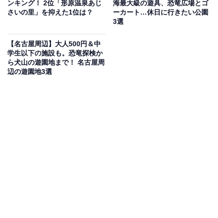
ンキング！ 2位「形原温泉あじ
海最大級の遊具、恐竜広場とゴ
毎月第1日曜日には「よさみガーデンマルシェ」が開催
さいの里」を抑えた1位は？
ーカート…休日に行きたい公園
され、新鮮野菜・手作りパン・焼き菓子・おしゃれ雑貨
3選
など20店舗以上が集まりにぎわいます。緑の相談所（花
【名古屋周辺】大人500円＆中
とお庭のQ&A）や文化教室も充実しています。敷地内に
学生以下の施設も。恐竜探検か
は依佐美送信所の産業遺産や復元記念鉄塔を展示した
ら犬山の遊園地まで！ 名古屋周
辺の遊園地3選
「依佐美送信所記念館」も無料で見学できます。
開館時間
フローラルプラザ・イングリッシュガーデン・温室・依
佐美送信所記念館：9:00〜17:00
カフェ：8:00〜16:00（L.O.15:30）
その他の施設（遊具広場・ガーデン等）：24時間
ミニSL：土日祝日運行（12月第4週〜3月第2週は冬期運
休）
※月曜休館（祝日の場合は翌日）、年末年始