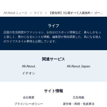
水上自転車（50円/10分）・足踏み式ゴーカート（50円/1
周）・ローラースケート場（季節により入れ替え）と、
All About ニュース
ライフ
【愛知県】3公園すべて入園無料！ ゴーカート＆水上自転車が50円、タコの遊具も…家族で行きたい公園3選
有料遊具も超格安。夏季は水遊びができる簡易プール
「水遊び場」（7月下旬〜8月末）が設置されます（無
ライフ
料）。竹馬・フリスビー・ベビーカーなどの無料貸出品
話題の生活雑貨やファッション、お出かけスポット情報など、暮らしがもっ
も充実しています。
と楽しく、豊かになるヒントが満載。編集部が独自調査した、気になる他人
のライフスタイル事情も公開しています。
なお砦広場の一部木製遊具（城門の櫓・砦コンビネーシ
ョン・ゆらゆら橋）は点検のため現在使用中止です（公
関連サービス
式サイトで最新情報を確認ください）。
All About
All About Japan
イチオシ
開園時間
9:00〜17:00（年中無休・年末年始除く）
有料乗り物：月曜休（祝日の場合は翌平日）/ 12月29
サイト情報
日〜翌1月1日休
会社概要
広告掲載
プライバシーポリシー
著作権・商標・免責事項