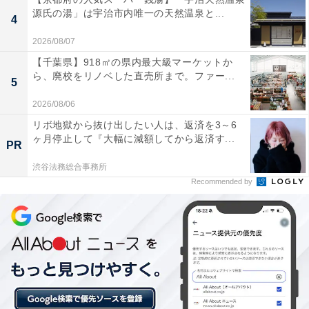
源氏の湯」は宇治市内唯一の天然温泉と...
あわせて読みたい
4
【愛知県】3公園すべて入園無料！ 70mロー
2026/08/07
ラー滑り台、高さ138mの展望タワーも…1日
【千葉県】918㎡の県内最大級マーケットか
楽しめる大型公園3選
ら、廃校をリノベした直売所まで。ファー...
5
2026/08/06
リボ地獄から抜け出したい人は、返済を3～6
ヶ月停止して『大幅に減額してから返済す...
PR
渋谷法務総合事務所
Recommended by