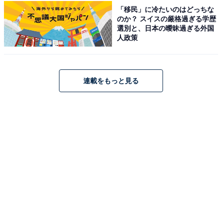
「移民」に冷たいのはどっちな
愛知県弥富市にある「海南こどもの国」は、約11haの広
のか？ スイスの厳格過ぎる学歴
選別と、日本の曖昧過ぎる外国
大な敷地に6つの広場と多彩な遊具がそろった愛知県の
人政策
県営児童遊園です。入園・駐車場（計1100台・無料）と
もに無料で、1日たっぷり遊べます。
連載をもっと見る
「冒険広場」にはゴムの弾力を活かした大型遊具があ
り、特に波状の斜面をよじ登る「スーパーウェーブ」が
大人気。「砦広場」はターザンロープや丸太の迷路など
池に囲まれた小島のようなアスレチックゾーン。「斜面
広場」では全長40mのローラーすべり台が楽しめます。
幼児向けの「幼児コーナー」には象さんの滑り台・複合
遊具、「舗装広場」には大型はしご消防車・放水車が3
台展示されており、運転席に座れる人気スポットです。