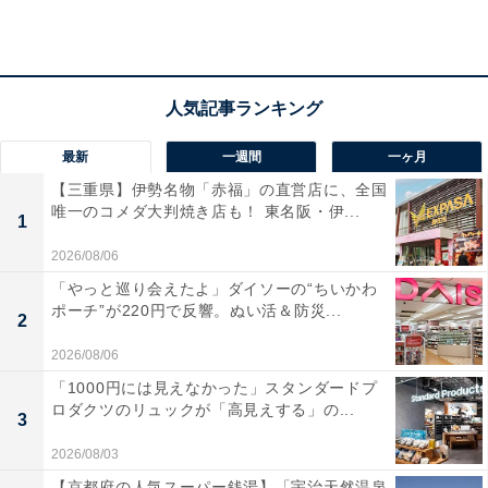
アクセス
所在地：愛知県刈谷市高須町石山2番地1
電車・バス：名鉄・JR「刈谷駅」南口より刈谷市公共施
設連絡バス（無料）小垣江・依佐美線「フローラルガー
デンよさみ」下車（約23分）
最新
一週間
一ヶ月
車：名鉄三河線「刈谷駅」より南へ約3km。無料駐車場
【三重県】伊勢名物「赤福」の直営店に、全国
唯一のコメダ大判焼き店も！ 東名阪・伊...
421台（正面79台・南側臨時187台・北側臨時136台・記
1
念館前19台）
2026/08/06
電話番号：0566-29-4330
「やっと巡り会えたよ」ダイソーの“ちいかわ
ポーチ”が220円で反響。ぬい活＆防災...
2
料金
2026/08/06
入園無料・駐車場無料（421台）
「1000円には見えなかった」スタンダードプ
ミニSL：100円/回（土日祝のみ・冬期運休あり）
ロダクツのリュックが「高見えする」の...
3
※こどもの日（5月5日）とミニSL日（毎月第1日曜日）
2026/08/03
は無料運行
【京都府の人気スーパー銭湯】「宇治天然温泉