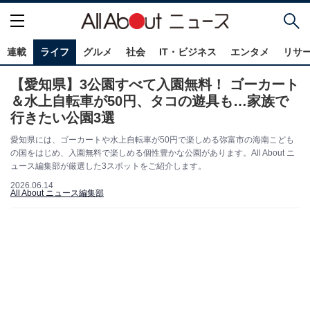
連載
ライフ
グルメ
社会
IT・ビジネス
エンタメ
リサ
【愛知県】3公園すべて入園無料！ ゴーカート
＆水上自転車が50円、タコの遊具も…家族で
行きたい公園3選
愛知県には、ゴーカートや水上自転車が50円で楽しめる弥富市の海南こども
の国をはじめ、入園無料で楽しめる個性豊かな公園があります。All About ニ
ュース編集部が厳選した3スポットをご紹介します。
2026.06.14
All About ニュース編集部