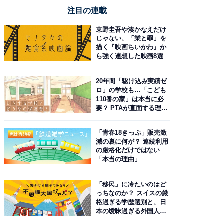
注目の連載
東野圭吾や湊かなえだけ
じゃない、「業と罪」を
描く『映画ちいかわ』か
ら強く連想した映画8選
20年間「駆け込み実績ゼ
ロ」の学校も…「こども
110番の家」は本当に必
要？ PTAが直面する理想
と現実
「青春18きっぷ」販売激
減の裏に何が？ 連続利用
の厳格化だけではない
「本当の理由」
「移民」に冷たいのはど
っちなのか？ スイスの厳
格過ぎる学歴選別と、日
本の曖昧過ぎる外国人政
策