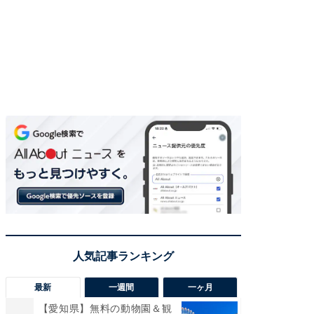
最新
一週間
一ヶ月
【愛知県】無料の動物園＆観
【兵庫