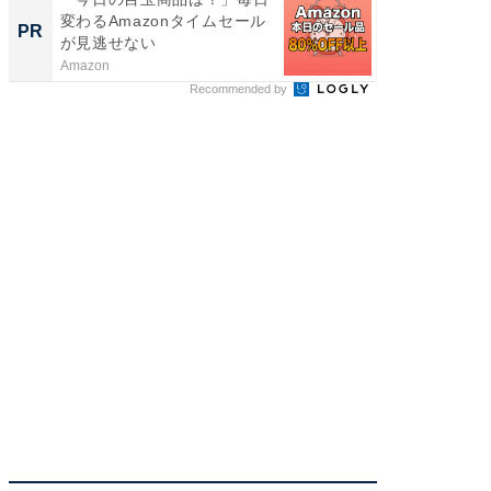
変わるAmazonタイムセール
の贅沢
PR
PR
が見逃せない
Amazon
ReFa GIN
Recommended by