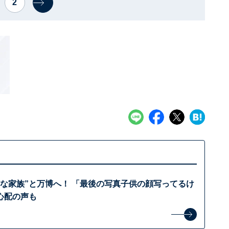
2
さな家族”と万博へ！ 「最後の写真子供の顔写ってるけ
心配の声も