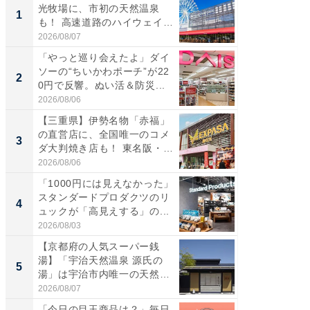
光牧場に、市初の天然温泉
ーメン
1
1
も！ 高速道路のハイウェイオ
再現した
ア...
道...
2026/08/07
2026/08/0
「やっと巡り会えたよ」ダイ
【三重
ソーの“ちいかわポーチ”が22
の直営
2
2
0円で反響。ぬい活＆防災...
ダ大判焼
伊...
2026/08/06
2026/08/0
【三重県】伊勢名物「赤福」
【千葉県
の直営店に、全国唯一のコメ
級マー
3
3
ダ大判焼き店も！ 東名阪・
ノベし
伊...
ー...
2026/08/06
2026/08/0
「1000円には見えなかった」
ステラ
スタンダードプロダクツのリ
詰め放題
4
4
ュックが「高見えする」の...
00円で「
2026/08/03
2026/08/0
【京都府の人気スーパー銭
立山連
湯】「宇治天然温泉 源氏の
風呂に、
5
5
湯」は宇治市内唯一の天然温
層水風
泉と...
帰...
2026/08/07
2026/08/0
「今日の目玉商品は？」毎日
【銀座】