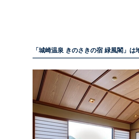
「城崎温泉 きのさきの宿 緑風閣」