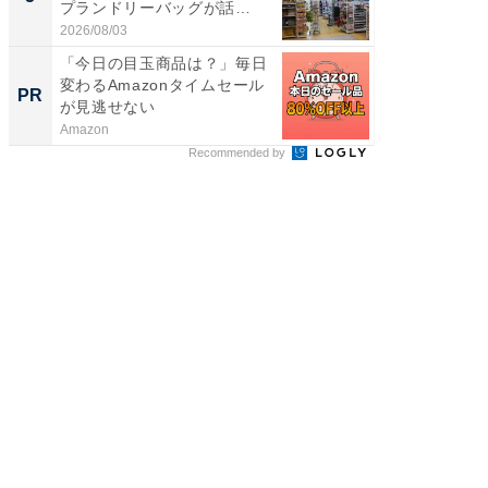
プランドリーバッグが話
賀ゆめ
題。“さま...
お...
2026/08/03
2026/08/0
「今日の目玉商品は？」毎日
アクセ
変わるAmazonタイムセール
「知識
PR
PR
が見逃せない
する視
Amazon
アクセン
Recommended by