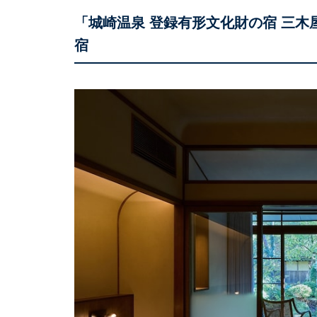
「城崎温泉 登録有形文化財の宿 三
宿