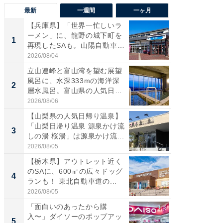
最新
一週間
一ヶ月
【兵庫県】「世界一忙しいラ
【三重
ーメン」に、龍野の城下町を
「鈴鹿天
1
1
再現したSAも。山陽自動車
は100
道...
2026/08/04
2026/08/0
立山連峰と富山湾を望む展望
「ミニオ
風呂に、水深333mの海洋深
ッグ！ 
2
2
層水風呂。富山県の人気日
ど、夏限
帰...
2026/08/06
2026/08/0
【山梨県の人気日帰り温泉】
ステラ
「山梨日帰り温泉 源泉かけ流
詰め放題
3
3
しの湯 桜湯」は源泉かけ流...
00円で「
2026/08/05
2026/08/0
【栃木県】アウトレット近く
【埼玉
のSAに、600㎡の広々ドッグ
「行田天
4
4
ランも！ 東北自動車道の...
は和の
が...
2026/08/05
2026/08/0
「面白いのあったから購
【石川
入〜」ダイソーのポップアッ
湯】「天
5
5