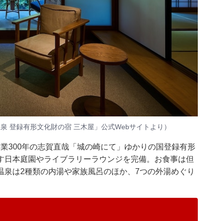
泉 登録有形文化財の宿 三木屋」公式Webサイトより）
創業300年の志賀直哉「城の崎にて」ゆかりの国登録有形
す日本庭園やライブラリーラウンジを完備。お食事は但
温泉は2種類の内湯や家族風呂のほか、7つの外湯めぐり