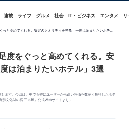
連載
ライフ
グルメ
社会
IT・ビジネス
エンタメ
リ
【兵庫県の温泉地】旅の満足度をぐっと高めてくれる。安定のクオリティを誇る「一度は泊まりたいホテル」3選【城崎温泉・有馬温泉】
足度をぐっと高めてくれる。安
度は泊まりたいホテル」3選
在します。今回は、中でも特にユーザーから高い評価を数多く獲得したホテ
形文化財の宿 三木屋」公式Webサイトより）