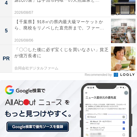
源氏の湯」は宇治市内唯一の天然温泉と...
4
2026/08/07
「夜は子どもは親といるべき」「自分の家で眠るべき」
【千葉県】918㎡の県内最大級マーケットか
という固定観念から見れば、そう映るのかもしれませ
ら、廃校をリノベした直売所まで。ファー...
5
ん。しかし、野村さんはこう続けます。
2026/08/06
「〇〇した後に必ず宝くじを買いなさい」貧乏
「そういう考えも理解できます。しかし、目の前に夜間
が億万長者に
PR
保育を必要としている子がいることも事実です。私たち
が夜間保育をやらなければ、そういう子たちは行き場所
合同会社デジタルファーム
Recommended by
がなくなってしまいます」
批判する側は、夜間保育を必要とする親子の存在に目を
つむっていれば「かわいそうだ」と言っているだけで済
みます。しかし、ドリームは目の前の子どもたちから目
をつぶりませんでした。