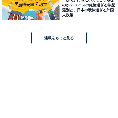
のか？ スイスの厳格過ぎる学歴
自宅で母親の帰りを待つことができず、飲食店の事務所
選別と、日本の曖昧過ぎる外国
人政策
の片隅で寝かされている子どもたち——。その姿を見か
ねたドリームの前オーナーが始めたのが、夜間保育の原
点でした。
連載をもっと見る
当時は40人もの子どもを預かっていましたが、現在在籍
している子は8人です。景気の変化によって飲食店の数
が減り、働く場自体が少なくなっている影響もありま
す。
「それなら昼間の仕事に転職して、夜は子どもと過ごせ
ばいいではないか」という意見もあるでしょう。そうし
た見方に、野村さんは現場のリアルを語ります。
「シングルマザーも多いので、生活のことを考えると、