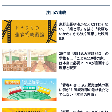
注目の連載
東野圭吾や湊かなえだけじゃな
い、「業と罪」を描く『映画ち
いかわ』から強く連想した映画
8選
20年間「駆け込み実績ゼロ」の
学校も…「こども110番の家」
は本当に必要？ PTAが直面する
理想と現実
事務所で寝ている子を見かねて始まった
「青春18きっぷ」販売激減の裏
に何が？ 連続利用の厳格化だけ
ドリームが夜間保育を始めたのは20年前の2006年のこ
ではない「本当の理由」
と。当時の八王子は飲食店街が非常ににぎわっており、
そこで働く子育て中の女性も少なくありませんでした。
「移民」に冷たいのはどっちな