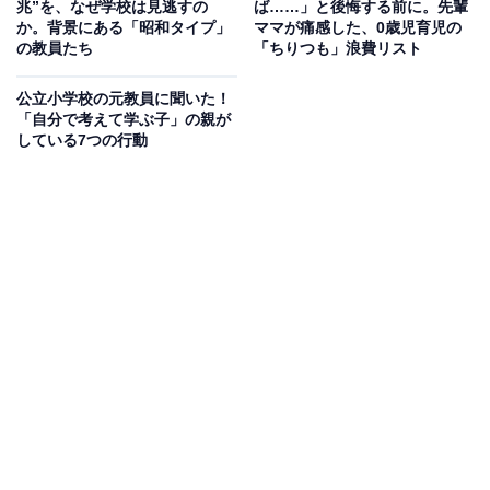
兆”を、なぜ学校は見逃すの
ば……」と後悔する前に。先輩
か。背景にある「昭和タイプ」
ママが痛感した、0歳児育児の
の教員たち
「ちりつも」浪費リスト
夜間保育を実施する「キッズスペースドリーム」（筆者撮影）
公立小学校の元教員に聞いた！
「自分で考えて学ぶ子」の親が
東京都八王子市にある「キッズスペースドリーム」（以
している7つの行動
下、ドリーム）は、東京都の「認証保育園」として夜間
保育を実施している、地域で唯一の存在です。
ここで一度、保育園の分類を整理しておきます。私たち
が夜間保育の現状を考えるうえで、この「制度の壁」が
大きな意味を持ってくるからです。
・
認可保育所：
国が定めた設置基準をクリアし、都道府
県知事が認可したもの。
・
認証保育所：
東京都が独自の基準で認可した保育園
（ドリームはこちらに該当）。都の補助があるため、保