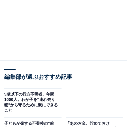
夜の居場所を必要としている子どもたちがいるのは厳然
たる事実です。私たちは、この現実から目を背け続けて
いいのでしょうか。
「育児放棄を助長する」という批判のなかで
編集部が選ぶおすすめ記事
9歳以下の行方不明者、年間
1000人。わが子を“連れ去り
犯”から守るために親にできる
こと
子どもが発する不登校の“前
「あのお金、貯めておけ