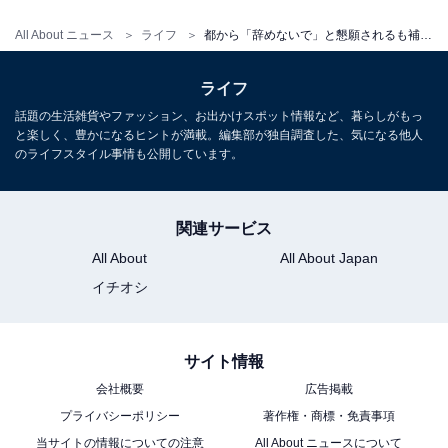
昼間にパートで働くより収入のよい夜の仕事を選ばざる
を得ないという現実があります。そして、どうしても昼
All About ニュース
ライフ
都から「辞めないで」と懇願されるも補助金はギリギリ…夜間働く親たちの“最後の砦”が直面する危機
の仕事の肌が合わないという人がいることも事実です」
ライフ
では、夜間に子どもを預ける保護者は無責任なのでしょ
話題の生活雑貨やファッション、お出かけスポット情報など、暮らしがもっ
と楽しく、豊かになるヒントが満載。編集部が独自調査した、気になる他人
うか。野村さんいわく、この20年で「保護者の意識も変
のライフスタイル事情も公開しています。
わってきた」と言います。
「それこそ20年前は、2日も3日も子どもを預けたままで
関連サービス
連絡もしてこない保護者がいたこともありました。しか
All About
All About Japan
し現在は、そういう保護者は皆無です」
イチオシ
もちろん、仕事終わりに2〜3時間だけ仮眠をとってお迎
サイト情報
えに来る親が、疲労のあまり寝過ごしてしまうといった
会社概要
広告掲載
例外はあります。しかし、それは毎回ではありません。
プライバシーポリシー
著作権・商標・免責事項
親たちも必死に仕事と育児を両立しようとしています。
当サイトの情報についての注意
All About ニュースについて