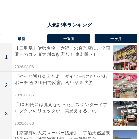
護者の金銭的負担はほぼ増えない。
・
無認可保育園：
国や自治体からの公的補助が少なく、
利用する場合は月数万円以上の大きな経済的負担が必要
最新
一週間
一ヶ月
となる。
【三重県】伊勢名物「赤福」の直営店に、全国
唯一のコメダ大判焼き店も！ 東名阪・伊...
1
ドリームが夜間保育を行っていることに対して、世間の
2026/08/06
風当たりは決して優しいものではありません。施設長を
「やっと巡り会えたよ」ダイソーの“ちいかわ
務める野村幸加さんは、このように話します。
ポーチ”が220円で反響。ぬい活＆防災...
2
「夜間保育を始めた当初は、ほかの保育園から『夜間保
2026/08/06
育は育児放棄を助長することになる』と批判されたこと
「1000円には見えなかった」スタンダードプ
ロダクツのリュックが「高見えする」の...
もありました」
3
2026/08/03
夜も預かる場所があるから、それを頼りにして親が子ど
【京都府の人気スーパー銭湯】「宇治天然温泉
もを放っておくようになる、という理屈です。