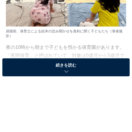
就寝前、保育士による絵本の読み聞かせを真剣に聞く子どもたち（筆者撮
影）
夜の10時から朝まで子どもを預かる保育園があります。
「夜間保育」と呼ばれていて、対象は0歳児から5歳児で
す。
続きを読む
「夜に施設に預けられるなんて、子どもがかわいそう」
「親の勝手だ」——そんな感想を持たれる方も少なくな
いかもしれません。保護者に非難の目を向け、夜間保育
を行う施設にすら冷たい視線を向ける。それが、いまの
社会の「常識」なのかもしれません。
しかし、そうした保育を必要としている保護者がいて、