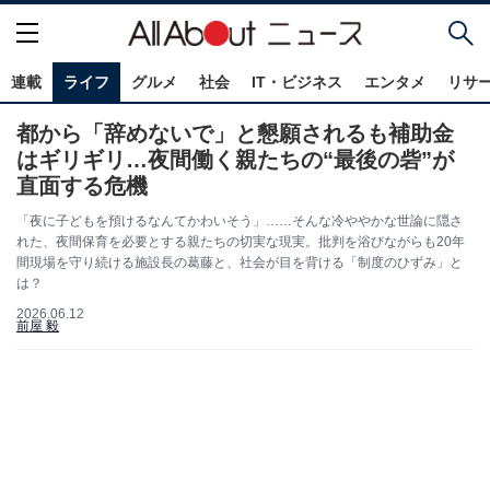
連載
ライフ
グルメ
社会
IT・ビジネス
エンタメ
リサ
都から「辞めないで」と懇願されるも補助金
はギリギリ…夜間働く親たちの“最後の砦”が
直面する危機
「夜に子どもを預けるなんてかわいそう」……そんな冷ややかな世論に隠さ
れた、夜間保育を必要とする親たちの切実な現実。批判を浴びながらも20年
間現場を守り続ける施設長の葛藤と、社会が目を背ける「制度のひずみ」と
は？
2026.06.12
前屋 毅