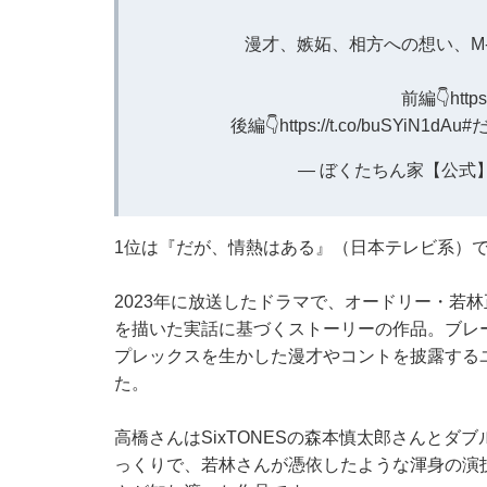
漫才、嫉妬、相方への想い、M
前編👇
http
後編👇
https://t.co/buSYiN1dAu
#
— ぼくたちん家【公式】 (@b
1位は『だが、情熱はある』（日本テレビ系）
2023年に放送したドラマで、オードリー・若
を描いた実話に基づくストーリーの作品。ブレ
プレックスを生かした漫才やコントを披露する
た。
高橋さんはSixTONESの森本慎太郎さんと
っくりで、若林さんが憑依したような渾身の演