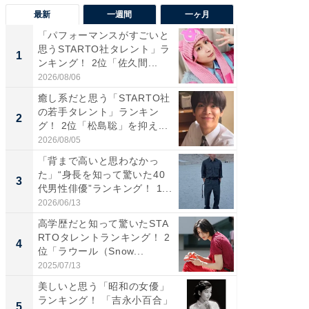
最新
一週間
一ヶ月
「パフォーマンスがすごいと
「癒し系
思うSTARTO社タレント」ラ
タレント
1
1
ンキング！ 2位「佐久間...
「井ノ原
2026/08/06
2026/08/0
癒し系だと思う「STARTO社
癒し系だ
の若手タレント」ランキン
の若手
2
2
グ！ 2位「松島聡」を抑え...
グ！ 2
2026/08/05
2026/08/0
「背まで高いと思わなかっ
ギャップ
た」“身長を知って驚いた40
RTO社
3
3
代男性俳優”ランキング！ 1...
キング！
2026/06/13
2026/08/0
高学歴だと知って驚いたSTA
「世界で
RTOタレントランキング！ 2
ARTO
4
4
位「ラウール（Snow...
グ！ 2
2025/07/13
2026/08/0
美しいと思う「昭和の女優」
身長を知
ランキング！ 「吉永小百合」
性俳優」
5
5