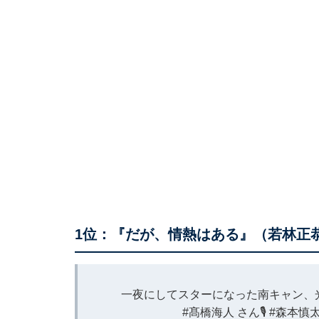
1位：『だが、情熱はある』（若林正恭
一夜にしてスターになった南キャン、
#髙橋海人
さん🎙️
#森本慎