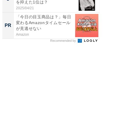
を抑えた1位は？
「鈴木
倒...
2025/04/21
2026/08/0
「今日の目玉商品は？」毎日
坂道も
変わるAmazonタイムセール
返納後
PR
PR
が見逃せない
カー
Amazon
BLAZE
Recommended by