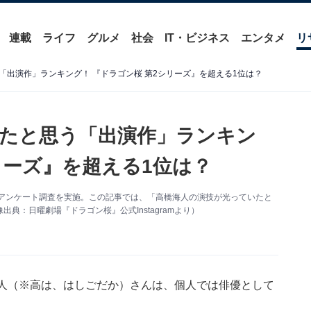
連載
ライフ
グルメ
社会
IT・ビジネス
エンタメ
リ
出演作」ランキング！ 『ドラゴン桜 第2シリーズ』を超える1位は？
たと思う「出演作」ランキン
リーズ』を超える1位は？
関するアンケート調査を実施。この記事では、「高橋海人の演技が光っていたと
日曜劇場『ドラゴン桜』公式Instagramより）
る高橋海人（※高は、はしごだか）さんは、個人では俳優として