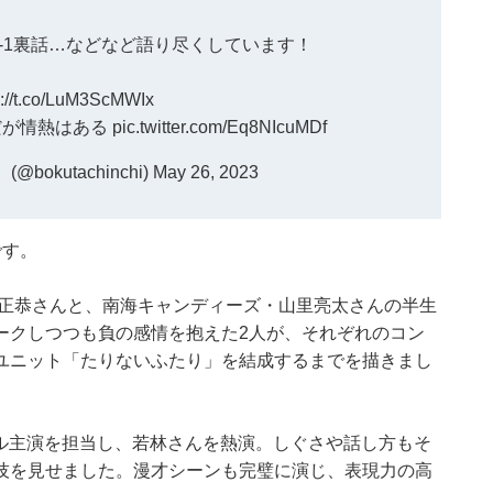
-1裏話…などなど語り尽くしています！
s://t.co/LuM3ScMWIx
だが情熱はある
pic.twitter.com/Eq8NIcuMDf
okutachinchi)
May 26, 2023
です。
林正恭さんと、南海キャンディーズ・山里亮太さんの半生
ークしつつも負の感情を抱えた2人が、それぞれのコン
ユニット「たりないふたり」を結成するまでを描きまし
ダブル主演を担当し、若林さんを熱演。しぐさや話し方もそ
技を見せました。漫才シーンも完璧に演じ、表現力の高